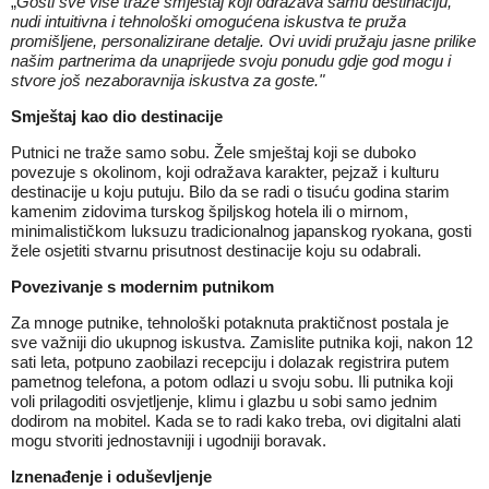
„
Gosti sve više traže smještaj koji odražava samu destinaciju,
nudi intuitivna i tehnološki omogućena iskustva te pruža
promišljene, personalizirane detalje. Ovi uvidi pružaju jasne prilike
našim partnerima da unaprijede svoju ponudu gdje god mogu i
stvore još nezaboravnija iskustva za goste."
Smještaj kao dio destinacije
Putnici ne traže samo sobu. Žele smještaj koji se duboko
povezuje s okolinom, koji odražava karakter, pejzaž i kulturu
destinacije u koju putuju. Bilo da se radi o tisuću godina starim
kamenim zidovima turskog špiljskog hotela ili o mirnom,
minimalističkom luksuzu tradicionalnog japanskog ryokana, gosti
žele osjetiti stvarnu prisutnost destinacije koju su odabrali.
Povezivanje s modernim putnikom
Za mnoge putnike, tehnološki potaknuta praktičnost postala je
sve važniji dio ukupnog iskustva. Zamislite putnika koji, nakon 12
sati leta, potpuno zaobilazi recepciju i dolazak registrira putem
pametnog telefona, a potom odlazi u svoju sobu. Ili putnika koji
voli prilagoditi osvjetljenje, klimu i glazbu u sobi samo jednim
dodirom na mobitel. Kada se to radi kako treba, ovi digitalni alati
mogu stvoriti jednostavniji i ugodniji boravak.
Iznenađenje i oduševljenje