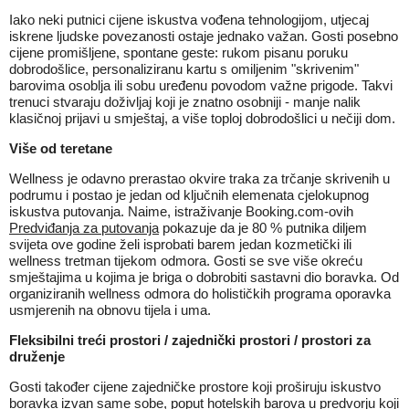
Iako neki putnici cijene iskustva vođena tehnologijom, utjecaj
iskrene ljudske povezanosti ostaje jednako važan. Gosti posebno
cijene promišljene, spontane geste: rukom pisanu poruku
dobrodošlice, personaliziranu kartu s omiljenim "skrivenim"
barovima osoblja ili sobu uređenu povodom važne prigode. Takvi
trenuci stvaraju doživljaj koji je znatno osobniji - manje nalik
klasičnoj prijavi u smještaj, a više toploj dobrodošlici u nečiji dom.
Više od teretane
Wellness je odavno prerastao okvire traka za trčanje skrivenih u
podrumu i postao je jedan od ključnih elemenata cjelokupnog
iskustva putovanja. Naime, istraživanje Booking.com-ovih
Predviđanja za putovanja
pokazuje da je 80 % putnika diljem
svijeta ove godine želi isprobati barem jedan kozmetički ili
wellness tretman tijekom odmora. Gosti se sve više okreću
smještajima u kojima je briga o dobrobiti sastavni dio boravka. Od
organiziranih wellness odmora do holističkih programa oporavka
usmjerenih na obnovu tijela i uma.
Fleksibilni treći prostori / zajednički prostori / prostori za
druženje
Gosti također cijene zajedničke prostore koji proširuju iskustvo
boravka izvan same sobe, poput hotelskih barova u predvorju koji