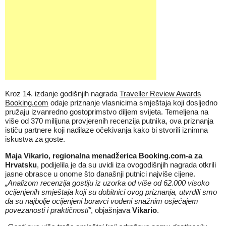
Kroz 14. izdanje godišnjih nagrada
Traveller Review Awards
Booking.com
odaje priznanje vlasnicima smještaja koji dosljedno
pružaju izvanredno gostoprimstvo diljem svijeta. Temeljena na
više od 370 milijuna provjerenih recenzija putnika, ova priznanja
ističu partnere koji nadilaze očekivanja kako bi stvorili iznimna
iskustva za goste.
Maja Vikario, regionalna menadžerica Booking.com-a za
Hrvatsku
, podijelila je da su uvidi iza ovogodišnjih nagrada otkrili
jasne obrasce u onome što današnji putnici najviše cijene.
„Analizom recenzija gostiju iz uzorka od više od 62.000 visoko
ocijenjenih smještaja koji su dobitnici ovog priznanja, utvrdili smo
da su najbolje ocijenjeni boravci vođeni snažnim osjećajem
povezanosti i praktičnosti"
, objašnjava
Vikario
.