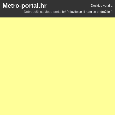
Metro-portal.hr
Desktop verzija
Dobrodošli na Metro-portal.hr!
Prijavite se
ili
nam se pridružite :)