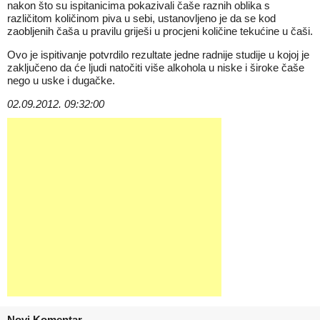
nakon što su ispitanicima pokazivali čaše raznih oblika s
različitom količinom piva u sebi, ustanovljeno je da se kod
zaobljenih čaša u pravilu griješi u procjeni količine tekućine u čaši.
Ovo je ispitivanje potvrdilo rezultate jedne radnije studije u kojoj je
zaključeno da će ljudi natočiti više alkohola u niske i široke čaše
nego u uske i dugačke.
02.09.2012. 09:32:00
Novi Komentar