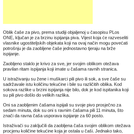
Oblik čaše za pivo, prema studiji objaljenoj u časopisu PLos
ONE, ključan je za brzinu ispijanja piva. Vijest koja će razveseliti
vlasnike ugostiteljskih objekata koji na ovaj način mogu povećati
potrošnju je da zaobljene čaše jednostavno tjeraju na brže
ispijanje.
Zaobljeno staklo je krivo za sve, jer svojim oblikom otežava
pravilan ritam ispijanja koji imate u čašama ravnih stranica.
U istraživanju su žene i muškarci pili pivo ili sok, a sve čaše su
sadržavale istu količinu tekućine i bile su različitih oblika. Kod
sokova razlike u brzini ispijanja nije bilo, dok je kod ispitanika koji
su pili pivo došlo do velikih razlika.
Oni sa zaobljenim čašama ispijali su svoje pivo prosječno za
sedam minuta, dok su oni s ravnim čašama pili 11 minuta, što
znači da ravna čaša usporava ispijanje za 60 posto.
Istraživači su zaključili da zaobljena čaša svojim oblikom otežava
procjenu količine tekućine koja je ostala u čaši. Jednako tako,