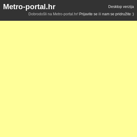
Metro-portal.hr
Desktop verzija
Dobrodošli na Metro-portal.hr!
Prijavite se
ili
nam se pridružite :)