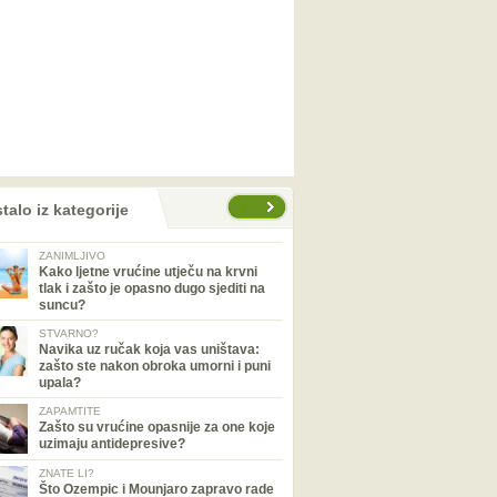
talo iz kategorije
ZANIMLJIVO
Kako ljetne vrućine utječu na krvni
tlak i zašto je opasno dugo sjediti na
suncu?
STVARNO?
Navika uz ručak koja vas uništava:
zašto ste nakon obroka umorni i puni
upala?
ZAPAMTITE
Zašto su vrućine opasnije za one koje
uzimaju antidepresive?
ZNATE LI?
Što Ozempic i Mounjaro zapravo rade