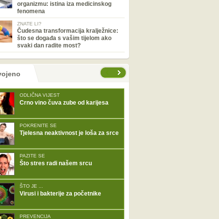
organizmu: istina iza medicinskog
fenomena
ZNATE LI?
Čudesna transformacija kralježnice:
što se događa s vašim tijelom ako
svaki dan radite most?
tranice
vojeno
ODLIČNA VIJEST
Crno vino čuva zube od karijesa
POKRENITE SE
Tjelesna neaktivnost je loša za srce
PAZITE SE
Što stres radi našem srcu
ŠTO JE ...
Virusi i bakterije za početnike
PREVENCIJA