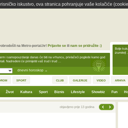
isničko iskustvo, ova stranica pohranjuje vaše kolačiće (cookie
obrodošli na Metro-portal.hr!
Prijavite se
ili
nam se pridružite :)
Bolje kuk
izumitelj 
arm i samopouzdanje danas će biti na vrhuncu, privlačeći poglede kamo god
tali. Nadređeni će primijetiti vaš trud i trud …
dnevni horoskop
→
OROM
SPORT
CLUB
GALERIJE
VIDEO
ARHIVA
Život
Kultura
Sport
Biznis
Lifestyle
Showbiz
Fun
Ho
Sljedeća vijest
Prethodna vijest
objavljeno prije 13 godina