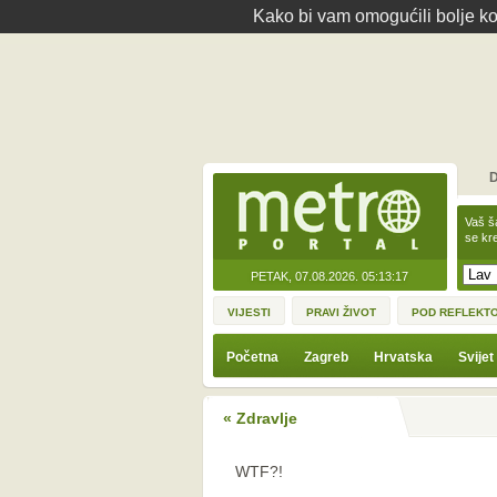
Kako bi vam omogućili bolje kor
D
Vaš š
se kre
PETAK, 07.08.2026.
05:13:17
VIJESTI
PRAVI ŽIVOT
POD REFLEKT
Početna
Zagreb
Hrvatska
Svijet
« Zdravlje
WTF?!