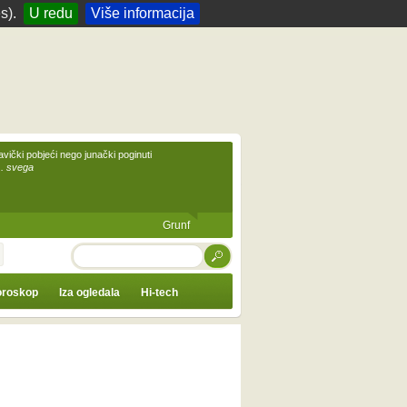
s).
U redu
Više informacija
avički pobjeći nego junački poginuti
... svega
Grunf
TRAŽI
roskop
Iza ogledala
Hi-tech