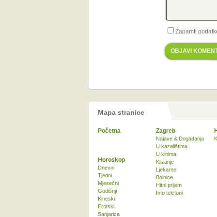
Zapamti podatk
OBJAVI KOMEN
Mapa stranice
Početna
Zagreb
Najave & Događanja
K
U kazalištima
U kinima
Horoskop
Klizanje
Dnevni
Ljekarne
Tjedni
Bolnice
Mjesečni
Hitni prijem
Godišnji
Info telefoni
Kineski
Erotski
Sanjarica