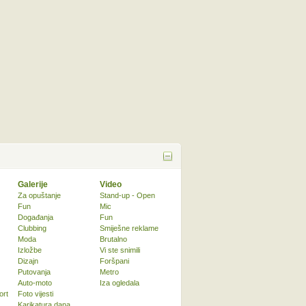
Galerije
Video
Za opuštanje
Stand-up - Open
Fun
Mic
Događanja
Fun
Clubbing
Smiješne reklame
Moda
Brutalno
Izložbe
Vi ste snimili
Dizajn
Foršpani
Putovanja
Metro
Auto-moto
Iza ogledala
ort
Foto vijesti
Karikatura dana