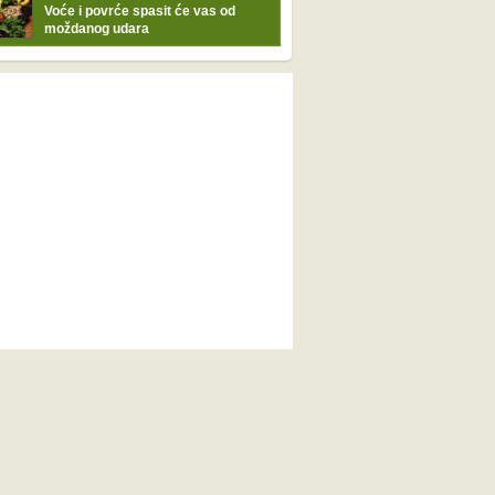
Voće i povrće spasit će vas od
moždanog udara