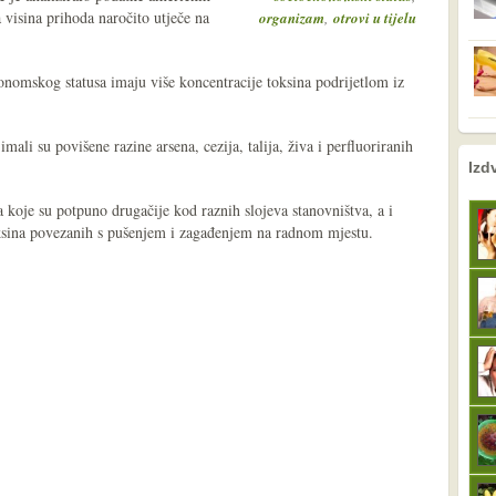
a visina prihoda naročito utječe na
,
organizam
otrovi u tijelu
onomskog statusa imaju više koncentracije toksina podrijetlom iz
ali su povišene razine arsena, cezija, talija, živa i perfluoriranih
nema prethodne s
sljedeće
Izd
koje su potpuno drugačije kod raznih slojeva stanovništva, a i
ksina povezanih s pušenjem i zagađenjem na radnom mjestu.