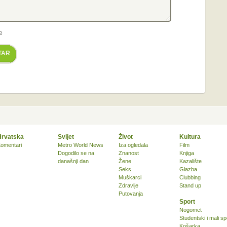
e
TAR
Hrvatska
Svijet
Život
Kultura
omentari
Metro World News
Iza ogledala
Film
Dogodilo se na
Znanost
Knjiga
današnji dan
Žene
Kazalište
Seks
Glazba
Muškarci
Clubbing
Zdravlje
Stand up
Putovanja
Sport
Nogomet
Studentski i mali sp
Košarka