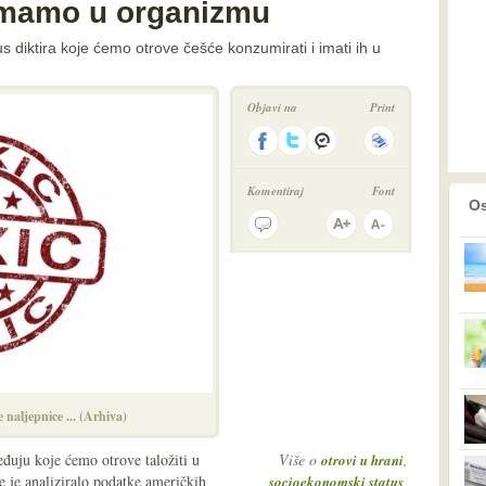
imamo u organizmu
s diktira koje ćemo otrove češće konzumirati i imati ih u
Objavi na
Print
Komentiraj
Font
prethodno
2
Os
naljepnice ... (Arhiva)
đuju koje ćemo otrove taložiti u
Više o
,
otrovi u hrani
e je analiziralo podatke američkih
,
socioekonomski status