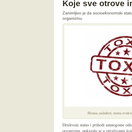
Koje sve otrove 
Zanimljivo je da socioekonomski statu
organizmu
Hrana, nažalost, nema ovakve 
Društveni status i prihodi umnogome odre
organizmu, pokazalo se u istraživanju koj