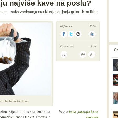
ju najviše kave na poslu?
jetu, no neka zanimanja su sklonija ispijanju golemih količina
Objavi na
Print
Komentiraj
Font
prethodno
2
Os
o treba lonac (Arhiva)
ijelim svijetom, no s vremenom se
Više o
,
,
kava
jutarnja kava
n. Američki lanac Dunkin' Donuts je
kavopije