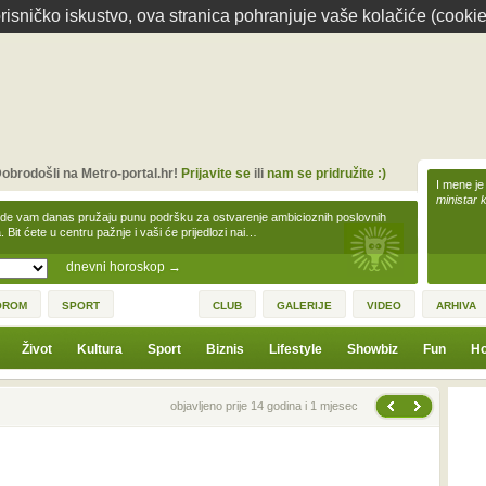
isničko iskustvo, ova stranica pohranjuje vaše kolačiće (cookie
obrodošli na Metro-portal.hr!
Prijavite se
ili
nam se pridružite :)
I mene je
ministar 
zde vam danas pružaju punu podršku za ostvarenje ambicioznih poslovnih
a. Bit ćete u centru pažnje i vaši će prijedlozi nai…
dnevni horoskop
→
OROM
SPORT
CLUB
GALERIJE
VIDEO
ARHIVA
Život
Kultura
Sport
Biznis
Lifestyle
Showbiz
Fun
Ho
Sljedeća vijest
Prethodna vijest
objavljeno prije 14 godina i 1 mjesec