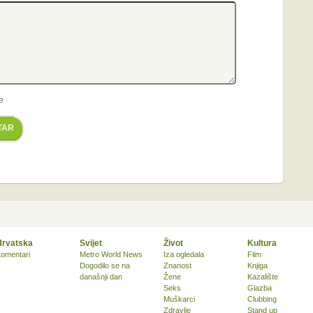
e
TAR
Hrvatska
Svijet
Život
Kultura
omentari
Metro World News
Iza ogledala
Film
Dogodilo se na
Znanost
Knjiga
današnji dan
Žene
Kazalište
Seks
Glazba
Muškarci
Clubbing
Zdravlje
Stand up