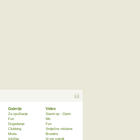
Galerije
Video
Za opuštanje
Stand-up - Open
Fun
Mic
Događanja
Fun
Clubbing
Smiješne reklame
Moda
Brutalno
Izložbe
Vi ste snimili