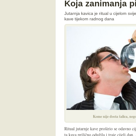
Koja zanimanja pi
Jutarnja kavica je ritual u cijelom svi
kave tijekom radnog dana
Kome nije dosta šalica, neg
Ritual jutarnje kave proširio se odavno c
ta kava prilično odužila i traje cijeli da