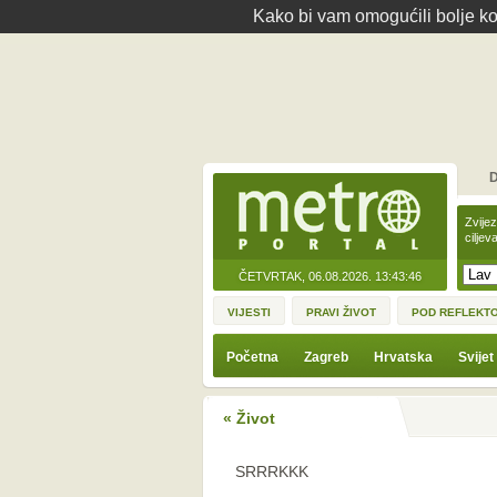
Kako bi vam omogućili bolje kor
D
Zvije
ciljev
ČETVRTAK, 06.08.2026.
13:43:46
VIJESTI
PRAVI ŽIVOT
POD REFLEKT
Početna
Zagreb
Hrvatska
Svijet
« Život
SRRRKKK