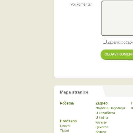
Tvoj komentar
Zapamti podatk
OBJAVI KOMEN
Mapa stranice
Početna
Zagreb
Najave & Događanja
K
U kazalištima
U kinima
Horoskop
Klizanje
Dnevni
Ljekarne
Tjedni
Bolnice