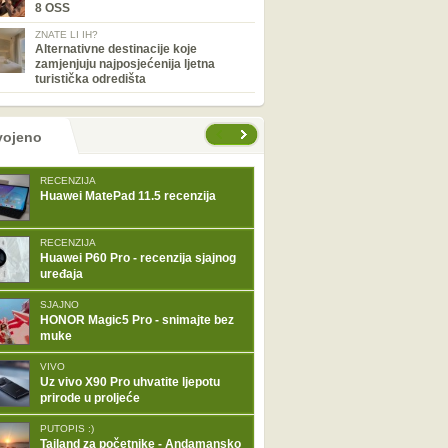
8 OSS
ZNATE LI IH?
Alternativne destinacije koje
zamjenjuju najposjećenija ljetna
turistička odredišta
tranice
vojeno
RECENZIJA
Huawei MatePad 11.5 recenzija
RECENZIJA
Huawei P60 Pro - recenzija sjajnog
uređaja
SJAJNO
HONOR Magic5 Pro - snimajte bez
muke
VIVO
Uz vivo X90 Pro uhvatite ljepotu
prirode u proljeće
PUTOPIS :)
Tajland za početnike - Andamansko