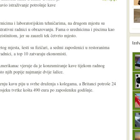
avio istraživanje potrošnje kave
venicima i laboratorijskim tehničarima, na drugom mjestu su
strativni radnici u obrazovanju. Fama o urednicima i piscima kao
stinitom, jer su zauzeli tek četvrto mjesto.
nema prethodne s
sljedeće
Izd
tog mjesta, šesti su fizičari, a sedmi zaposlenici u restoranima
 radnici, a top 10 zatvaraju ekonomisti.
Amerikanac vjeruje da je konzumiranje kave tijekom radnog
o njih popije najmanje dvije šalice.
rnju kavu piju u svrhe druženja s kolegama, a Britanci potroše 24
sjeku tvrtke košta 490 eura po zaposleniku godišnje.