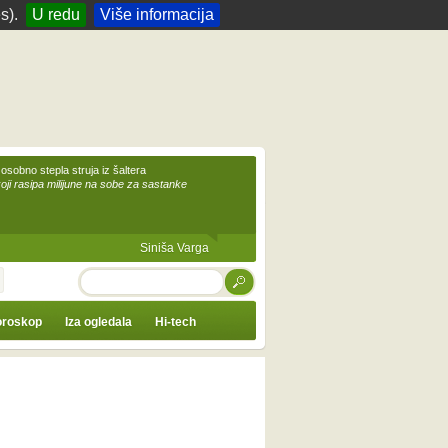
s).
U redu
Više informacija
 osobno stepla struja iz šaltera
koji rasipa milijune na sobe za sastanke
Siniša Varga
TRAŽI
roskop
Iza ogledala
Hi-tech