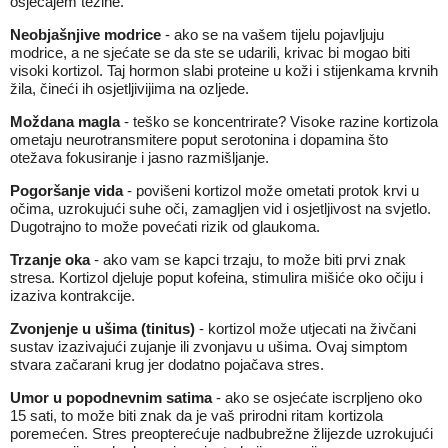
osjećajem težine.
Neobjašnjive modrice
- ako se na vašem tijelu pojavljuju
modrice, a ne sjećate se da ste se udarili, krivac bi mogao biti
visoki kortizol. Taj hormon slabi proteine u koži i stijenkama krvnih
žila, čineći ih osjetljivijima na ozljede.
Moždana magla
- teško se koncentrirate? Visoke razine kortizola
ometaju neurotransmitere poput serotonina i dopamina što
otežava fokusiranje i jasno razmišljanje.
Pogoršanje vida
- povišeni kortizol može ometati protok krvi u
očima, uzrokujući suhe oči, zamagljen vid i osjetljivost na svjetlo.
Dugotrajno to može povećati rizik od glaukoma.
Trzanje oka
- ako vam se kapci trzaju, to može biti prvi znak
stresa. Kortizol djeluje poput kofeina, stimulira mišiće oko očiju i
izaziva kontrakcije.
Zvonjenje u ušima (tinitus)
- kortizol može utjecati na živčani
sustav izazivajući zujanje ili zvonjavu u ušima. Ovaj simptom
stvara začarani krug jer dodatno pojačava stres.
Umor u popodnevnim satima
- ako se osjećate iscrpljeno oko
15 sati, to može biti znak da je vaš prirodni ritam kortizola
poremećen. Stres preopterećuje nadbubrežne žlijezde uzrokujući