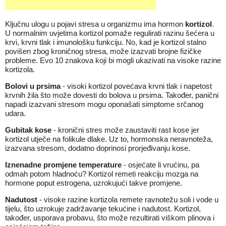
Ključnu ulogu u pojavi stresa u organizmu ima hormon
kortizol
.
U normalnim uvjetima kortizol pomaže regulirati razinu šećera u
krvi, krvni tlak i imunološku funkciju. No, kad je kortizol stalno
povišen zbog kroničnog stresa, može izazvati brojne fizičke
probleme. Evo 10 znakova koji bi mogli ukazivati na visoke razine
kortizola.
Bolovi u prsima
- visoki kortizol povećava krvni tlak i napetost
krvnih žila što može dovesti do bolova u prsima. Također, panični
napadi izazvani stresom mogu oponašati simptome srčanog
udara.
Gubitak kose
- kronični stres može zaustaviti rast kose jer
kortizol utječe na folikule dlake. Uz to, hormonska neravnoteža,
izazvana stresom, dodatno doprinosi prorjeđivanju kose.
Iznenadne promjene temperature
- osjećate li vrućinu, pa
odmah potom hladnoću? Kortizol remeti reakciju mozga na
hormone poput estrogena, uzrokujući takve promjene.
Nadutost
- visoke razine kortizola remete ravnotežu soli i vode u
tijelu, što uzrokuje zadržavanje tekućine i nadutost. Kortizol,
također, usporava probavu, što može rezultirati viškom plinova i