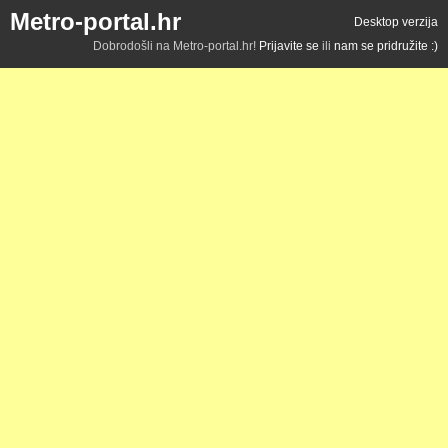
Metro-portal.hr
Desktop verzija
Dobrodošli na Metro-portal.hr!
Prijavite se
ili
nam se pridružite :)