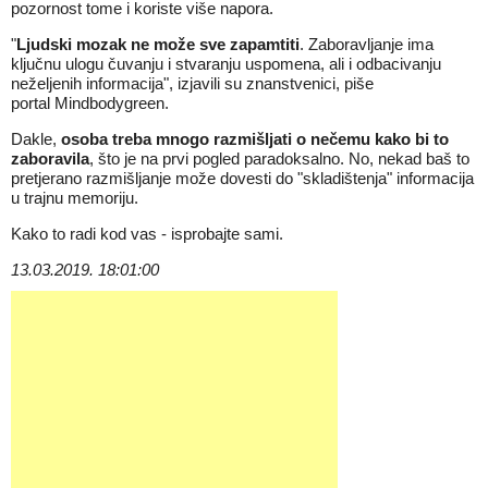
pozornost tome i koriste više napora.
"
Ljudski mozak ne može sve zapamtiti
. Zaboravljanje ima
ključnu ulogu čuvanju i stvaranju uspomena, ali i odbacivanju
neželjenih informacija", izjavili su znanstvenici, piše
portal Mindbodygreen.
Dakle,
osoba treba mnogo razmišljati o nečemu kako bi to
zaboravila
, što je na prvi pogled paradoksalno. No, nekad baš to
pretjerano razmišljanje može dovesti do "skladištenja" informacija
u trajnu
memoriju
.
Kako to radi kod vas - isprobajte sami.
13.03.2019. 18:01:00