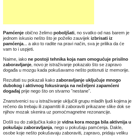
Pamćenje
obično želimo
poboljšati
, no svatko od nas barem je
jednom iskusio nešto što je poželio zauvijek
izbrisati iz
pamćenja
... a ako to radite na pravi način, sva je prilika da će
vam to i uspjeti.
Naime, iako
ne postoji tehnika koja nam omogućuje prisilno
zaboravljanje
,
novo
je istraživanje pokazalo što se zapravo
događa u mozgu kada pokušavamo nešto potisnuti iz
memorije
.
Rezultati su pokazali kako
zaboravljanje uključuje mnogo
dubokog i aktivnog fokusiranja na neželjeni zapamćeni
događaj
prije nego što on stvarno "nestane".
Znanstvenici su u istraživanje uključili grupu mladih ljudi kojima je
rečeno da trebaju ili zapamtiti ili zaboraviti prikazane slike dok se
njihov mozak skenira uz pomoćmagnetne rezonancije.
Došli su do zaključka kako je
vidna kora mozga bila aktivnija u
pokušaju zaboravljanja
, nego u pokušaju pamćenja. Dakle,
osobe koje nešto pokušavaju zaboraviti, zapravo, pridaju veliku