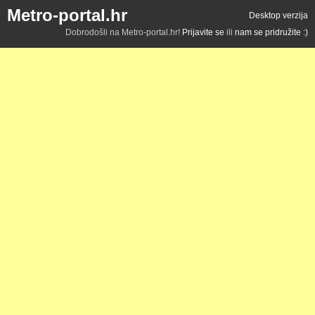
Metro-portal.hr
Desktop verzija
Dobrodošli na Metro-portal.hr!
Prijavite se
ili
nam se pridružite :)