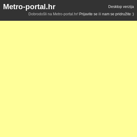
Metro-portal.hr
Desktop verzija
Dobrodošli na Metro-portal.hr!
Prijavite se
ili
nam se pridružite :)