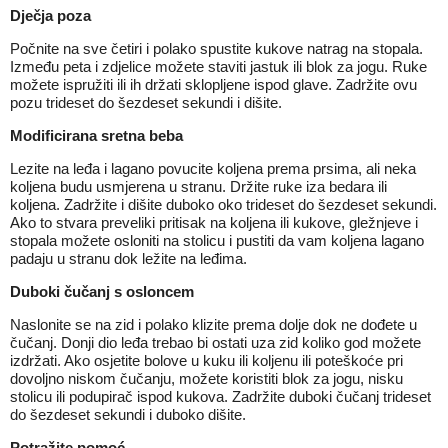
Dječja poza
Počnite na sve četiri i polako spustite kukove natrag na stopala.
Između peta i zdjelice možete staviti jastuk ili blok za jogu. Ruke
možete ispružiti ili ih držati sklopljene ispod glave. Zadržite ovu
pozu trideset do šezdeset sekundi i dišite.
Modificirana sretna beba
Lezite na leđa i lagano povucite koljena prema prsima, ali neka
koljena budu usmjerena u stranu. Držite ruke iza bedara ili
koljena. Zadržite i dišite duboko oko trideset do šezdeset sekundi.
Ako to stvara preveliki pritisak na koljena ili kukove, gležnjeve i
stopala možete osloniti na stolicu i pustiti da vam koljena lagano
padaju u stranu dok ležite na leđima.
Duboki čučanj s osloncem
Naslonite se na zid i polako klizite prema dolje dok ne dođete u
čučanj. Donji dio leđa trebao bi ostati uza zid koliko god možete
izdržati. Ako osjetite bolove u kuku ili koljenu ili poteškoće pri
dovoljno niskom čučanju, možete koristiti blok za jogu, nisku
stolicu ili podupirač ispod kukova. Zadržite duboki čučanj trideset
do šezdeset sekundi i duboko dišite.
Potražite pomoć