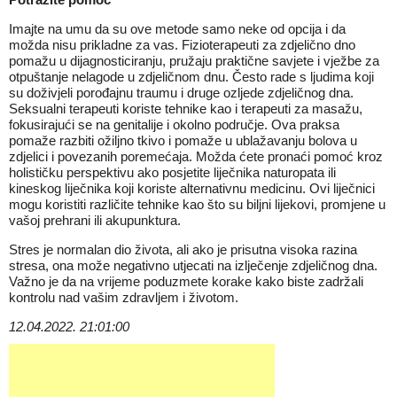
Imajte na umu da su ove metode samo neke od opcija i da
možda nisu prikladne za vas. Fizioterapeuti za zdjelično dno
pomažu u dijagnosticiranju, pružaju praktične savjete i vježbe za
otpuštanje nelagode u zdjeličnom dnu. Često rade s ljudima koji
su doživjeli porođajnu traumu i druge ozljede zdjeličnog dna.
Seksualni terapeuti koriste tehnike kao i terapeuti za masažu,
fokusirajući se na genitalije i okolno područje. Ova praksa
pomaže razbiti ožiljno tkivo i pomaže u ublažavanju bolova u
zdjelici i povezanih poremećaja. Možda ćete pronaći pomoć kroz
holističku perspektivu ako posjetite liječnika naturopata ili
kineskog liječnika koji koriste alternativnu medicinu. Ovi liječnici
mogu koristiti različite tehnike kao što su biljni lijekovi, promjene u
vašoj prehrani ili akupunktura.
Stres je normalan dio života, ali ako je prisutna visoka razina
stresa, ona može negativno utjecati na izlječenje zdjeličnog dna.
Važno je da na vrijeme poduzmete korake kako biste zadržali
kontrolu nad vašim zdravljem i životom.
12.04.2022. 21:01:00