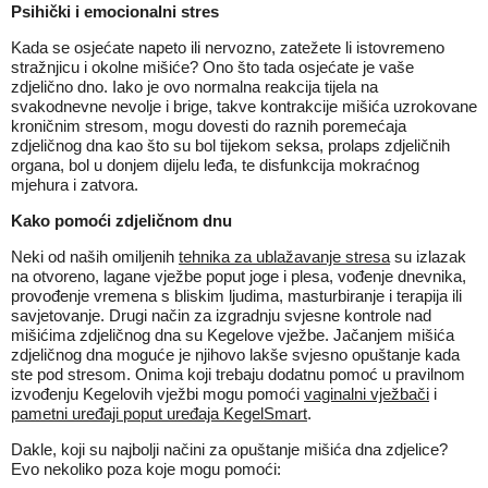
Psihički i emocionalni stres
Kada se osjećate napeto ili nervozno, zatežete li istovremeno
stražnjicu i okolne mišiće? Ono što tada osjećate je vaše
zdjelično dno. Iako je ovo normalna reakcija tijela na
svakodnevne nevolje i brige, takve kontrakcije mišića uzrokovane
kroničnim stresom, mogu dovesti do raznih poremećaja
zdjeličnog dna kao što su bol tijekom seksa, prolaps zdjeličnih
organa, bol u donjem dijelu leđa, te disfunkcija mokraćnog
mjehura i zatvora.
Kako pomoći zdjeličnom dnu
Neki od naših omiljenih
tehnika za ublažavanje stresa
su izlazak
na otvoreno, lagane vježbe poput joge i plesa, vođenje dnevnika,
provođenje vremena s bliskim ljudima, masturbiranje i terapija ili
savjetovanje. Drugi način za izgradnju svjesne kontrole nad
mišićima zdjeličnog dna su Kegelove vježbe. Jačanjem mišića
zdjeličnog dna moguće je njihovo lakše svjesno opuštanje kada
ste pod stresom. Onima koji trebaju dodatnu pomoć u pravilnom
izvođenju Kegelovih vježbi mogu pomoći
vaginalni vježbači
i
pametni uređaji poput uređaja KegelSmart
.
Dakle, koji su najbolji načini za opuštanje mišića dna zdjelice?
Evo nekoliko poza koje mogu pomoći: