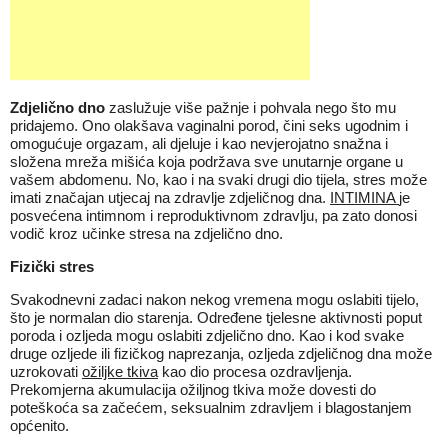
Zdjelično dno
zaslužuje više pažnje i pohvala nego što mu
pridajemo. Ono olakšava vaginalni porod, čini seks ugodnim i
omogućuje orgazam, ali djeluje i kao nevjerojatno snažna i
složena mreža mišića koja podržava sve unutarnje organe u
vašem abdomenu. No, kao i na svaki drugi dio tijela, stres može
imati značajan utjecaj na zdravlje zdjeličnog dna.
INTIMINA
je
posvećena intimnom i reproduktivnom zdravlju, pa zato donosi
vodič kroz učinke stresa na zdjelično dno.
Fizički stres
Svakodnevni zadaci nakon nekog vremena mogu oslabiti tijelo,
što je normalan dio starenja. Određene tjelesne aktivnosti poput
poroda i ozljeda mogu oslabiti zdjelično dno. Kao i kod svake
druge ozljede ili fizičkog naprezanja, ozljeda zdjeličnog dna može
uzrokovati
ožiljke tkiva
kao dio procesa ozdravljenja.
Prekomjerna akumulacija ožiljnog tkiva može dovesti do
poteškoća sa začećem, seksualnim zdravljem i blagostanjem
općenito.