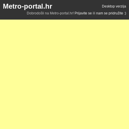
Metro-portal.hr
Desktop verzija
Dobrodošli na Metro-portal.hr!
Prijavite se
ili
nam se pridružite :)