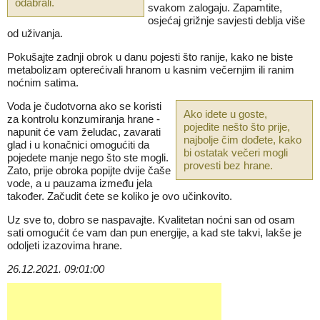
odabrali.
svakom zalogaju. Zapamtite,
osjećaj grižnje savjesti deblja više
od uživanja.
Pokušajte zadnji obrok u danu pojesti što ranije, kako ne biste
metabolizam opterećivali hranom u kasnim večernjim ili ranim
noćnim satima.
Voda je čudotvorna ako se koristi
Ako idete u goste,
za kontrolu konzumiranja hrane -
pojedite nešto što prije,
napunit će vam želudac, zavarati
najbolje čim dođete, kako
glad i u konačnici omogućiti da
bi ostatak večeri mogli
pojedete manje nego što ste mogli.
provesti bez hrane.
Zato, prije obroka popijte dvije čaše
vode, a u pauzama između jela
također. Začudit ćete se koliko je ovo učinkovito.
Uz sve to, dobro se naspavajte. Kvalitetan noćni san od osam
sati omogućit će vam dan pun energije, a kad ste takvi, lakše je
odoljeti izazovima hrane.
26.12.2021. 09:01:00