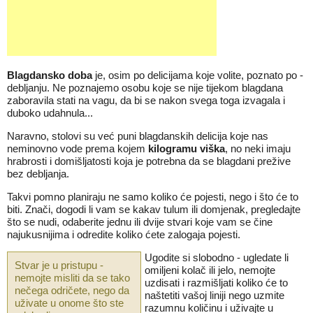
Blagdansko doba
je, osim po delicijama koje volite, poznato po -
debljanju. Ne poznajemo osobu koje se nije tijekom blagdana
zaboravila stati na vagu, da bi se nakon svega toga izvagala i
duboko udahnula...
Naravno, stolovi su već puni blagdanskih delicija koje nas
neminovno vode prema kojem
kilogramu viška
, no neki imaju
hrabrosti i domišljatosti koja je potrebna da se blagdani prežive
bez debljanja.
Takvi pomno planiraju ne samo koliko će pojesti, nego i što će to
biti. Znači, dogodi li vam se kakav tulum ili domjenak, pregledajte
što se nudi, odaberite jednu ili dvije stvari koje vam se čine
najukusnijima i odredite koliko ćete zalogaja pojesti.
Ugodite si slobodno - ugledate li
Stvar je u pristupu -
omiljeni kolač ili jelo, nemojte
nemojte misliti da se tako
uzdisati i razmišljati koliko će to
nečega odričete, nego da
naštetiti vašoj liniji nego uzmite
uživate u onome što ste
razumnu količinu i uživajte u