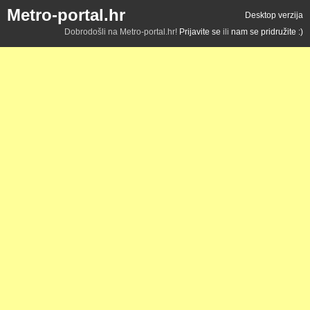
Metro-portal.hr
Desktop verzija
Dobrodošli na Metro-portal.hr!
Prijavite se
ili
nam se pridružite :)