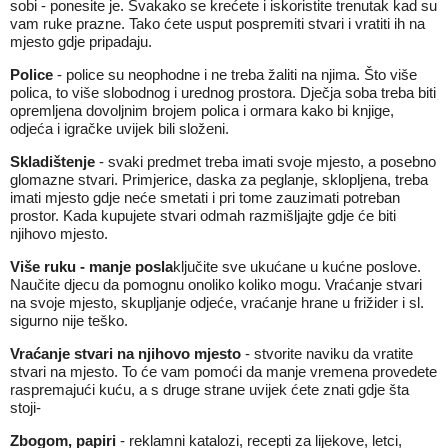
sobi - ponesite je. Svakako se krećete i iskoristite trenutak kad su
vam ruke prazne. Tako ćete usput pospremiti stvari i vratiti ih na
mjesto gdje pripadaju.
Police
- police su neophodne i ne treba žaliti na njima. Što više
polica, to više slobodnog i urednog prostora. Dječja soba treba biti
opremljena dovoljnim brojem polica i ormara kako bi knjige,
odjeća i igračke uvijek bili složeni.
Skladištenje
- svaki predmet treba imati svoje mjesto, a posebno
glomazne stvari. Primjerice, daska za peglanje, sklopljena, treba
imati mjesto gdje neće smetati i pri tome zauzimati potreban
prostor. Kada kupujete stvari odmah razmišljajte gdje će biti
njihovo mjesto.
Više ruku - manje posla
ključite sve ukućane u kućne poslove.
Naučite djecu da pomognu onoliko koliko mogu. Vraćanje stvari
na svoje mjesto, skupljanje odjeće, vraćanje hrane u frižider i sl.
sigurno nije teško.
Vraćanje stvari na njihovo mjesto
- stvorite naviku da vratite
stvari na mjesto. To će vam pomoći da manje vremena provedete
raspremajući kuću, a s druge strane uvijek ćete znati gdje šta
stoji-
Zbogom, papiri
- reklamni katalozi, recepti za lijekove, letci,