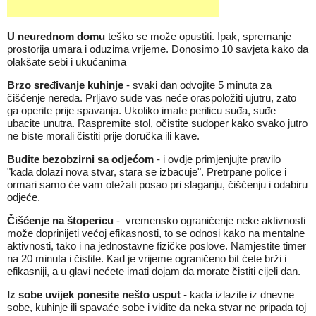
U neurednom domu
teško se može opustiti. Ipak, spremanje
prostorija umara i oduzima vrijeme. Donosimo 10 savjeta kako da
olakšate sebi i ukućanima
Brzo sređivanje kuhinje
- svaki dan odvojite 5 minuta za
čišćenje nereda. Prljavo suđe vas neće oraspoložiti ujutru, zato
ga operite prije spavanja. Ukoliko imate perilicu suđa, suđe
ubacite unutra. Raspremite stol, očistite sudoper kako svako jutro
ne biste morali čistiti prije doručka ili kave.
Budite bezobzirni sa odjećom
- i ovdje primjenjujte pravilo
"kada dolazi nova stvar, stara se izbacuje". Pretrpane police i
ormari samo će vam otežati posao pri slaganju, čišćenju i odabiru
odjeće.
Čišćenje na štopericu
- vremensko ograničenje neke aktivnosti
može doprinijeti većoj efikasnosti, to se odnosi kako na mentalne
aktivnosti, tako i na jednostavne fizičke poslove. Namjestite timer
na 20 minuta i čistite. Kad je vrijeme ograničeno bit ćete brži i
efikasniji, a u glavi nećete imati dojam da morate čistiti cijeli dan.
Iz sobe uvijek ponesite nešto usput
- kada izlazite iz dnevne
sobe, kuhinje ili spavaće sobe i vidite da neka stvar ne pripada toj