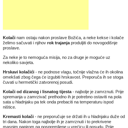
Kolači
nam ostaju nakon proslave Božića, a neke kekse i kolače
želimo sačuvati i njihov
rok trajanja
produljiti do novogodišnje
proslave.
Za neke je to nemoguća misija, no za druge je moguće uz
nekoliko savjeta.
Hrskavi kolačići
- ne podnose vlagu, točnije vlažna će ih okolina
omekšati zbog čega će izgubiti hrskavost. Preporuča ih se stoga
čuvati u hermetički zatvorenoj posudi.
Kolači od dizanog i lisnatog tijesta
- najbolje je zamrznuti. Prije
spremanja u zamrzivač prethodno ih je potrebno ostaviti na pola
sata u hladnjaku pa tek onda prebaciti na temperaturu ispod
ništice.
Kremasti kolači
- ne preporučuje se držati ih u hladnjaku duže od
tri dana. Nakon toga najbolje ih je zamrznuti i to prekrivene
masnim papirom pa pospremljene u vrećicu ili posudu. Prije