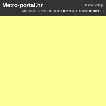
Metro-portal.hr
Desktop verzija
Dobrodošli na Metro-portal.hr!
Prijavite se
ili
nam se pridružite :)