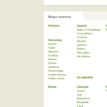
Mapa stranice
Početna
Zagreb
Najave & Događanja
K
U kazalištima
U kinima
Horoskop
Klizanje
Dnevni
Ljekarne
Tjedni
Bolnice
Mjesečni
Hitni prijem
Godišnji
Info telefoni
Kineski
Erotski
Sanjarica
Numerologija
Analiza datuma
Iza ogledala
Analiza imena
Biznis
Lifestyle
Gastro
T
Auto
Body&Soul
Moda&Stil
Casa