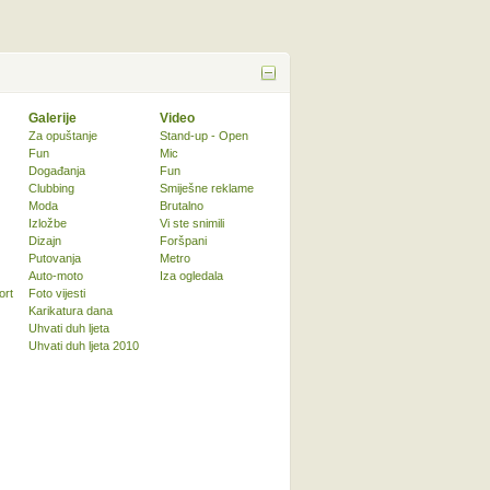
Galerije
Video
Za opuštanje
Stand-up - Open
Fun
Mic
Događanja
Fun
Clubbing
Smiješne reklame
Moda
Brutalno
Izložbe
Vi ste snimili
Dizajn
Foršpani
Putovanja
Metro
Auto-moto
Iza ogledala
ort
Foto vijesti
Karikatura dana
Uhvati duh ljeta
Uhvati duh ljeta 2010