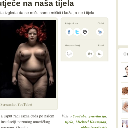
tječe na naša tijela
da izgleda da se miču samo mišići i koža, a ne i tijela
Objavi na
Print
Komentiraj
Font
prethodno
2
Os
a (Screenshot YouTube)
, a usput radi razna čuda po našem
Više o
,
,
YouTube
gravitacija
o instalaciji poznatog američkog
,
,
tijelo
Michael Haussman
 naravno, Gravity.
video instalacija