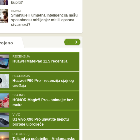
kupiti?
HMMM...
Smanjuje li umjetna inteligencija našu
sposobnost mišljenja: mit ili opasna
stvarnost?
tranice
vojeno
RECENZIJA
Huawei MatePad 11.5 recenzija
RECENZIJA
Huawei P60 Pro - recenzija sjajnog
uređaja
SJAJNO
HONOR Magic5 Pro - snimajte bez
muke
VIVO
Uz vivo X90 Pro uhvatite ljepotu
prirode u proljeće
PUTOPIS :)
Tajland za početnike - Andamansko