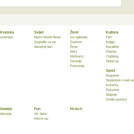
Hrvatska
Svijet
Život
Kultura
omentari
Metro World News
Iza ogledala
Film
Dogodilo se na
Znanost
Knjiga
današnji dan
Žene
Kazalište
Seks
Glazba
Muškarci
Clubbing
Zdravlje
Stand up
Putovanja
Sport
Nogomet
Studentski i mali sp
Košarka
Rukomet
Skijanje
Ostali sportovi
Showbiz
Fun
Hi-tech
elevizija
Vic dana
Interni vju