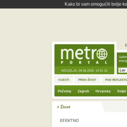
Kako bi vam omogućili bolje kor
D
Ljuba
energ
NEDJELJA, 09.08.2026.
14:51:31
VIJESTI
PRAVI ŽIVOT
POD REFLEKT
Početna
Zagreb
Hrvatska
Svijet
« Život
EFEKTNO