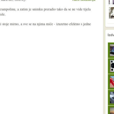
ampolinu, a zatim je snimku preradio tako da se ne vide tijela
ože.
i stoje mirno, a sve se na njima miče - izuzetno efektno s jedne
nema prethodne s
sljedeće
Izd