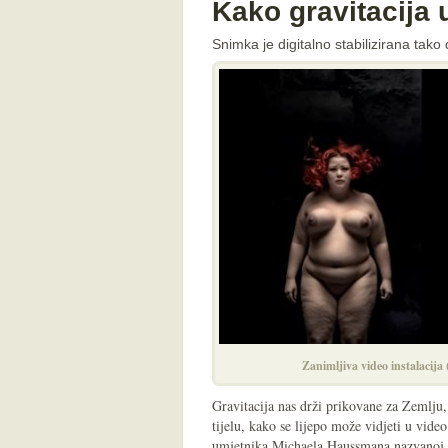
Kako gravitacija u
Snimka je digitalno stabilizirana tako 
Zanimljiva video instalacij
Gravitacija nas drži prikovane za Zemlju
tijelu, kako se lijepo može vidjeti u vide
umjetnika Michaela Haussmana nazvanoj,