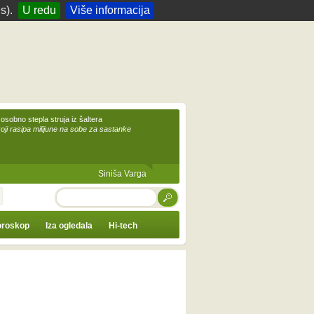
s).
U redu
Više informacija
 osobno stepla struja iz šaltera
koji rasipa milijune na sobe za sastanke
Siniša Varga
TRAŽI
roskop
Iza ogledala
Hi-tech