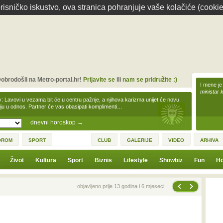
isničko iskustvo, ova stranica pohranjuje vaše kolačiće (cookie
obrodošli na Metro-portal.hr!
Prijavite se
ili
nam se pridružite :)
I mene je
ministar 
v: Lavovi u vezama bit će u centru pažnje, a njihova karizma unijet će novu
iju u odnos. Partner će vas obasipati komplimenti…
dnevni horoskop
→
OROM
SPORT
CLUB
GALERIJE
VIDEO
ARHIVA
Život
Kultura
Sport
Biznis
Lifestyle
Showbiz
Fun
Ho
Sljedeća vijest
Prethodna vijest
objavljeno prije 13 godina i 6 mjeseci