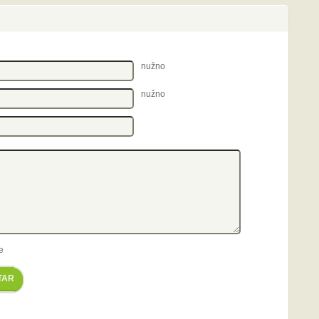
nužno
nužno
e
TAR