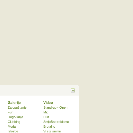
Galerije
Video
Za opuštanje
Stand-up - Open
Fun
Mic
Događanja
Fun
Clubbing
Smiješne reklame
Moda
Brutalno
Izložbe
Vi ste snimili