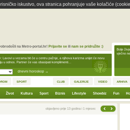
isničko iskustvo, ova stranica pohranjuje vaše kolačiće (cookie
obrodošli na Metro-portal.hr!
Prijavite se
ili
nam se pridružite :)
Bolje živj
vječno n
v: Lavovi u vezama bit će u centru pažnje, a njihova karizma unijet će novu
iju u odnos. Partner će vas obasipati komplimenti…
dnevni horoskop
→
OROM
SPORT
CLUB
GALERIJE
VIDEO
ARHIVA
Život
Kultura
Sport
Biznis
Lifestyle
Showbiz
Fun
Ho
Sljedeća vijest
Prethodna vijest
objavljeno prije 13 godina i 1 mjesec