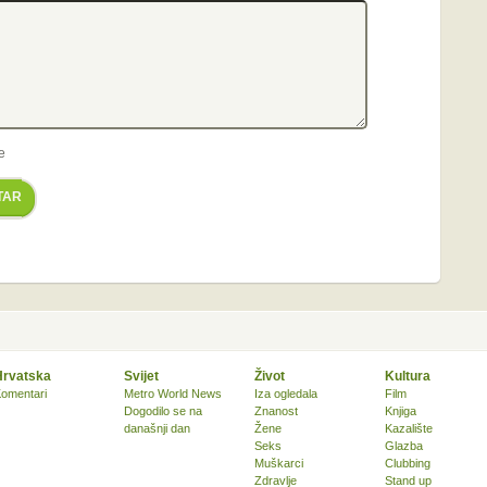
e
TAR
Hrvatska
Svijet
Život
Kultura
omentari
Metro World News
Iza ogledala
Film
Dogodilo se na
Znanost
Knjiga
današnji dan
Žene
Kazalište
Seks
Glazba
Muškarci
Clubbing
Zdravlje
Stand up