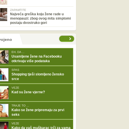
ZAPAMTITE
Najveća greška koju žene rade u
menopauzi: zbog ovog mita simptomi
postaju dvostruko gori
tranice
vojeno
EH, DA ...
Usamljene žene na Facebooku
otkrivaju više podataka
SPAS
Shopping tješi slomljeno žensko
srce
VEZE
Kad su žene vjerne?
TRAJE TO ...
Kako se žene pripremaju za prvi
seks
VEZE
Kako da vaš muškarac trči za vama