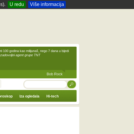
s).
U redu
Više informacija
eti 100 godina kao milijunaš, nego 7 dana u bijedi
ezadovoljni agent grupe TNT
Bob Rock
TRAŽI
roskop
Iza ogledala
Hi-tech