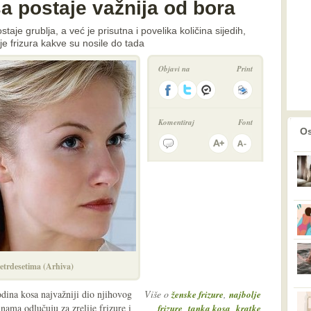
 postaje važnija od bora
taje grublja, a već je prisutna i povelika količina sijedih,
 frizura kakve su nosile do tada
Objavi na
Print
Komentiraj
Font
prethodno
2
Os
etrdesetima (Arhiva)
odina kosa najvažniji dio njihovog
Više o
,
ženske frizure
najbolje
nama odlučuju za zrelije frizure i
,
,
frizure
tanka kosa
kratke