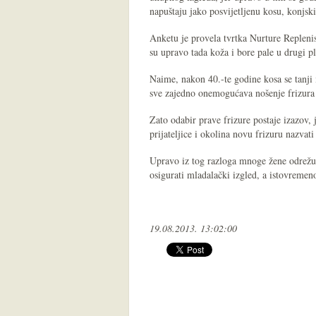
napuštaju jako posvijetljenu kosu, konjski 
Anketu je provela tvrtka Nurture Replenis
su upravo tada koža i bore pale u drugi pl
Naime, nakon 40.-te godine kosa se tanji i 
sve zajedno onemogućava nošenje frizura
Zato odabir prave frizure postaje izazov, j
prijateljice i okolina novu frizuru nazv
Upravo iz tog razloga mnoge žene odrežu 
osigurati mladalački izgled, a istovrem
19.08.2013. 13:02:00