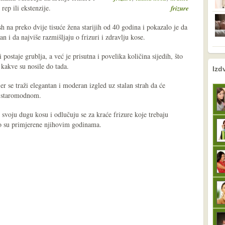
rep ili ekstenzije.
frizure
h na preko dvije tisuće žena starijih od 40 godina i pokazalo je da
an i da najviše razmišljaju o frizuri i zdravlju kose.
postaje grublja, a već je prisutna i povelika količina sijedih, što
 kakve su nosile do tada.
nema prethodne s
sljedeće
Izd
er se traži elegantan i moderan izgled uz stalan strah da će
ati staromodnom.
svoju dugu kosu i odlučuju se za kraće frizure koje trebaju
eno su primjerene njihovim godinama.