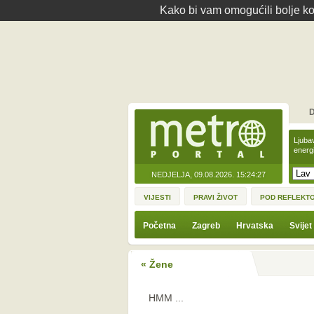
Kako bi vam omogućili bolje kor
D
Ljuba
energ
NEDJELJA, 09.08.2026.
15:24:27
VIJESTI
PRAVI ŽIVOT
POD REFLEKT
Početna
Zagreb
Hrvatska
Svijet
« Žene
HMM ...