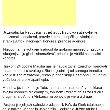
'Južnoafrička Republika i svijet izgubili su diva i utjelovljenje
poniznosti, jednakosti, pravde i mira', priopćila je vladajuća
stranka Afrički nacionalni kongres, prenose agencije.
'Njegov nam život daje hrabrost da grabimo naprijed u razvoju i
iskorjenjivanju gladi i siromaštva', priopćio je Afrički nacionalni
kongres.
'Tijekom 24 godine Madiba nas je naučio živjeti zajedno i vjerovati
u same sebe i u svakoga. Bio je ujedinitelj od samoga trenutka
kad je izišao iz zatvora', rekao je nadbiskup Desmond Tutu, drugi
vođa borbe protiv aparthejda.
Mandela je, istaknuo je Tutu, 'nadrastao rasu i društvenu klasu
svojim osobnim djelovanjem, toplinom i željom da služa i dijeli s
drugima, a u Africi i Afrikancima obnovio je vjeru u druge'.
Posljednji bijeli južnoafrički predsjednik F.W. de Klerk istaknuo je
da je najveći Mandelin uspjeh bilo 'ujedinjenje Južne Afrike i