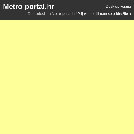
Metro-portal.hr
Desktop verzija
Dobrodošli na Metro-portal.hr!
Prijavite se
ili
nam se pridružite :)