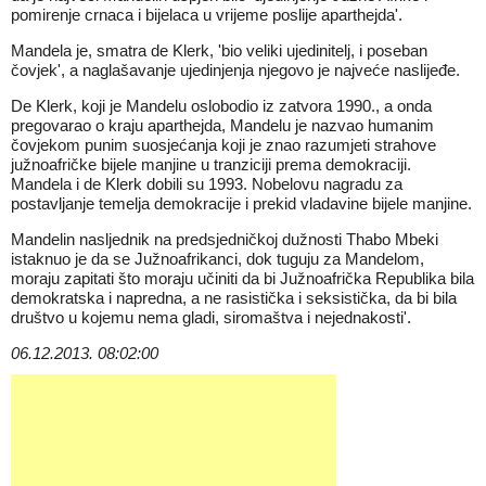
pomirenje crnaca i bijelaca u vrijeme poslije aparthejda'.
Mandela je, smatra de Klerk, 'bio veliki ujedinitelj, i poseban
čovjek', a naglašavanje ujedinjenja njegovo je najveće naslijeđe.
De Klerk, koji je Mandelu oslobodio iz zatvora 1990., a onda
pregovarao o kraju aparthejda, Mandelu je nazvao humanim
čovjekom punim suosjećanja koji je znao razumjeti strahove
južnoafričke bijele manjine u tranziciji prema demokraciji.
Mandela i de Klerk dobili su 1993. Nobelovu nagradu za
postavljanje temelja demokracije i prekid vladavine bijele manjine.
Mandelin nasljednik na predsjedničkoj dužnosti Thabo Mbeki
istaknuo je da se Južnoafrikanci, dok tuguju za Mandelom,
moraju zapitati što moraju učiniti da bi Južnoafrička Republika bila
demokratska i napredna, a ne rasistička i seksistička, da bi bila
društvo u kojemu nema gladi, siromaštva i nejednakosti'.
06.12.2013. 08:02:00