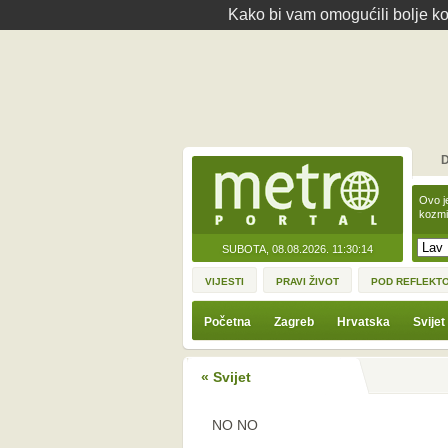
Kako bi vam omogućili bolje kor
D
Ovo j
kozmi
SUBOTA, 08.08.2026.
11:30:14
VIJESTI
PRAVI ŽIVOT
POD REFLEKT
Početna
Zagreb
Hrvatska
Svijet
« Svijet
NO NO