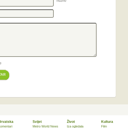
nužno
e
TAR
Hrvatska
Svijet
Život
Kultura
omentari
Metro World News
Iza ogledala
Film