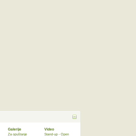
Galerije
Video
Za opuštanje
Stand-up - Open