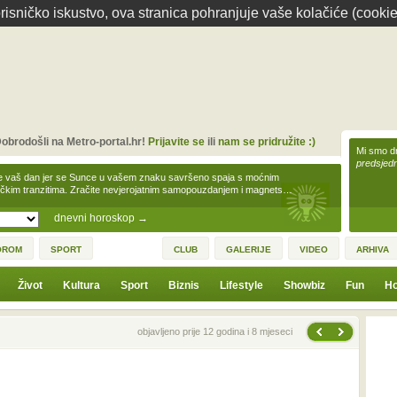
isničko iskustvo, ova stranica pohranjuje vaše kolačiće (cookie
obrodošli na Metro-portal.hr!
Prijavite se
ili
nam se pridružite :)
Mi smo dr
predsjedn
e vaš dan jer se Sunce u vašem znaku savršeno spaja s moćnim
čkim tranzitima. Zračite nevjerojatnim samopouzdanjem i magnets…
dnevni horoskop
→
OROM
SPORT
CLUB
GALERIJE
VIDEO
ARHIVA
Život
Kultura
Sport
Biznis
Lifestyle
Showbiz
Fun
Ho
Sljedeća vijest
Prethodna vijest
objavljeno prije 12 godina i 8 mjeseci