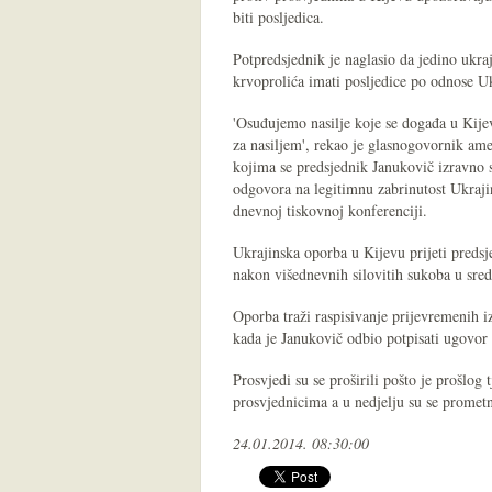
biti posljedica.
Potpredsjednik je naglasio da jedino ukraj
krvoprolića imati posljedice po odnose U
'Osuđujemo nasilje koje se događa u Kijev
za nasiljem', rekao je glasnogovornik am
kojima se predsjednik Janukovič izravno s
odgovora na legitimnu zabrinutost Ukrajin
dnevnoj tiskovnoj konferenciji.
Ukrajinska oporba u Kijevu prijeti predsj
nakon višednevnih silovitih sukoba u sredi
Oporba traži raspisivanje prijevremenih iz
kada je Janukovič odbio potpisati ugovor
Prosvjedi su se proširili pošto je prošlo
prosvjednicima a u nedjelju su se prometn
24.01.2014. 08:30:00