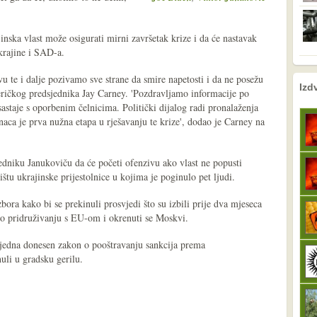
inska vlast može osigurati mirni završetak krize i da će nastavak
krajine i SAD-a.
u te i dalje pozivamo sve strane da smire napetosti i da ne posežu
nema prethodne s
sljedeće
Izd
eričkog predsjednika Jay Carney. 'Pozdravljamo informacije po
astaje s oporbenim čelnicima. Politički dijalog radi pronalaženja
aca je prva nužna etapa u rješavanju te krize', dodao je Carney na
edniku Janukoviču da će početi ofenzivu ako vlast ne popusti
štu ukrajinske prijestolnice u kojima je poginulo pet ljudi.
bora kako bi se prekinuli prosvjedi što su izbili prije dva mjeseca
 o pridruživanju s EU-om i okrenuti se Moskvi.
g tjedna donesen zakon o pooštravanju sankcija prema
uli u gradsku gerilu.