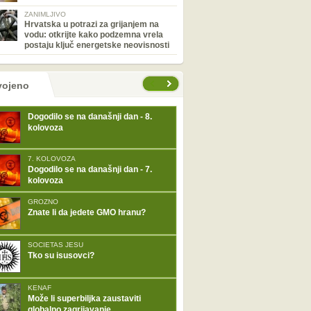
ZANIMLJIVO
Hrvatska u potrazi za grijanjem na
vodu: otkrijte kako podzemna vrela
postaju ključ energetske neovisnosti
tranice
vojeno
Dogodilo se na današnji dan - 8.
kolovoza
7. KOLOVOZA
Dogodilo se na današnji dan - 7.
kolovoza
GROZNO
Znate li da jedete GMO hranu?
SOCIETAS JESU
Tko su isusovci?
KENAF
Može li superbiljka zaustaviti
globalno zagrijavanje