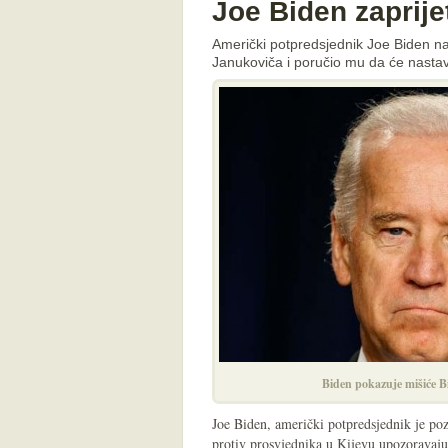
Joe Biden zaprij
Američki potpredsjednik Joe Biden na
Janukoviča i poručio mu da će nastava
Biden pokazuje mišiće Bi
Joe Biden, američki potpredsjednik je po
protiv prosvjednika u Kijevu upozoravajuć