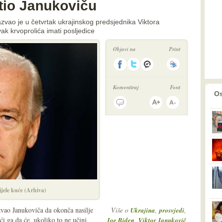
etio Janukoviču
zvao je u četvrtak ukrajinskog predsjednika Viktora
k krvoprolića imati posljedice
Objavi na
Print
Komentiraj
Font
prethodno
2
Os
jele kuće (Arhiva)
zvao Janukoviča da okonča nasilje
Više o
,
,
Ukrajina
prosvjedi
i ga da će, ukoliko to ne učini,
,
Joe Biden
Viktor Janukovič