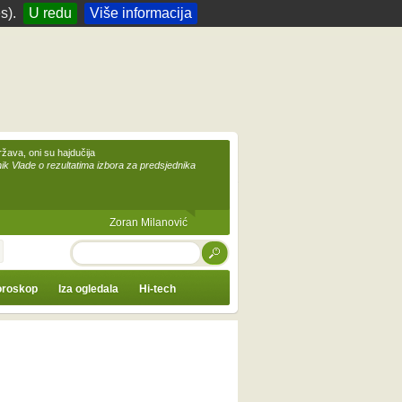
s).
U redu
Više informacija
žava, oni su hajdučija
ik Vlade o rezultatima izbora za predsjednika
Zoran Milanović
TRAŽI
roskop
Iza ogledala
Hi-tech