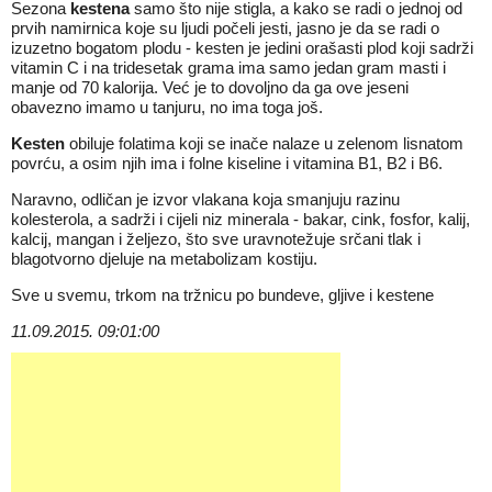
Sezona
kestena
samo što nije stigla, a kako se radi o jednoj od
prvih namirnica koje su ljudi počeli jesti, jasno je da se radi o
izuzetno bogatom plodu - kesten je jedini orašasti plod koji sadrži
vitamin C i na tridesetak grama ima samo jedan gram masti i
manje od 70 kalorija. Već je to dovoljno da ga ove jeseni
obavezno imamo u tanjuru, no ima toga još.
Kesten
obiluje folatima koji se inače nalaze u zelenom lisnatom
povrću, a osim njih ima i folne kiseline i vitamina B1, B2 i B6.
Naravno, odličan je izvor vlakana koja smanjuju razinu
kolesterola, a sadrži i cijeli niz minerala - bakar, cink, fosfor, kalij,
kalcij, mangan i željezo, što sve uravnotežuje srčani tlak i
blagotvorno djeluje na metabolizam kostiju.
Sve u svemu, trkom na tržnicu po bundeve, gljive i kestene
11.09.2015. 09:01:00