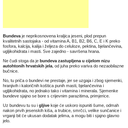
Bundeva
je neprikosnovena kraljica jeseni, plod prepun
kvalitetnih sastojaka - od vitamina A, B1, B2, B6, C, E i K preko
fosfora, kalcija, kalija i željeza do celuloze, pektina, bjelančevina,
ugljikohidrata i masti. Sve zajedno - savršena hrana.
Ne čudi stoga da je
bundeva zastupljena u cijelom nizu
autohtonih hrvatskih jela
, od juha preko variva do nezaobilazne
bučnice.
No, tu priča o bundevi ne prestaje, jer se uzgaja i zbog sjemenki,
hranjivih i kaloričnih koštica punih masti, bjelančevina i
ugljikohidrata, no jednako tako i vitamina i minerala. Sjemenke
bundeve sjajno se bore s crijevnim parazitima, primjerice.
Uz bundevu tu su i
gljive
koje će uskoro ispuniti šume, odmah
nakon prvih jesenskih kiša, a trubice, smrčci, velike sunčanice i
vrganji bit će ukusan dodatak jelima, a mogu biti i sjajno glavno
jelo.