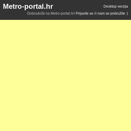
Metro-portal.hr
Desktop verzija
Dobrodošli na Metro-portal.hr!
Prijavite se
ili
nam se pridružite :)