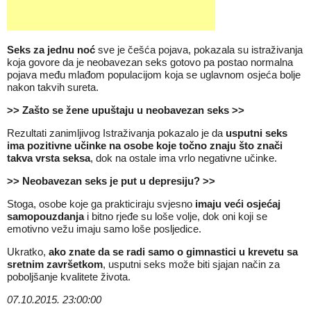
Seks za jednu noć
sve je češća pojava, pokazala su istraživanja
koja govore da je neobavezan seks gotovo pa postao normalna
pojava među mlađom populacijom koja se uglavnom osjeća bolje
nakon takvih sureta.
>> Zašto se žene upuštaju u neobavezan seks >>
Rezultati zanimljivog Istraživanja pokazalo je da
usputni seks
ima pozitivne učinke na osobe koje točno znaju što znači
takva vrsta seksa
, dok na ostale ima vrlo negativne učinke.
>> Neobavezan seks je put u depresiju? >>
Stoga, osobe koje ga prakticiraju svjesno
imaju veći osjećaj
samopouzdanja
i bitno rjeđe su loše volje, dok oni koji se
emotivno vežu imaju samo loše posljedice.
Ukratko,
ako znate da se radi samo o gimnastici u krevetu sa
sretnim završetkom
, usputni seks može biti sjajan način za
poboljšanje kvalitete života.
07.10.2015. 23:00:00