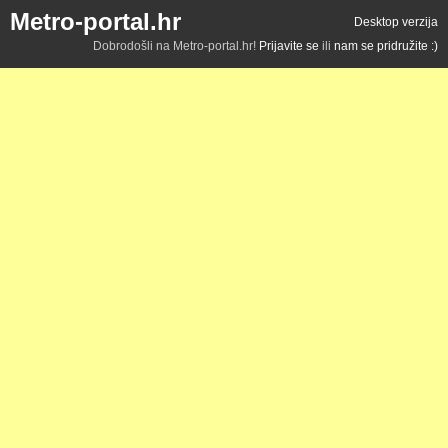
Metro-portal.hr
Desktop verzija
Dobrodošli na Metro-portal.hr!
Prijavite se
ili
nam se pridružite :)