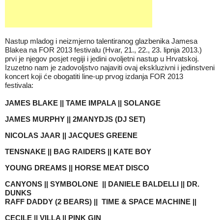
Nastup mladog i neizmjerno talentiranog glazbenika Jamesa
Blakea na FOR 2013 festivalu (Hvar, 21., 22., 23. lipnja 2013.)
prvi je njegov posjet regiji i jedini ovoljetni nastup u Hrvatskoj.
Izuzetno nam je zadovoljstvo najaviti ovaj ekskluzivni i jedinstveni
koncert koji će obogatiti line-up prvog izdanja FOR 2013
festivala:
JAMES BLAKE || TAME IMPALA || SOLANGE
JAMES MURPHY || 2MANYDJS (DJ SET)
NICOLAS JAAR || JACQUES GREENE
TENSNAKE || BAG RAIDERS || KATE BOY
YOUNG DREAMS || HORSE MEAT DISCO
CANYONS || SYMBOLONE || DANIELE BALDELLI ||
DR.
DUNKS
RAFF DADDY (2 BEARS)
|| TIME & SPACE MACHINE ||
CECILE || VILLA ||
PINK GIN