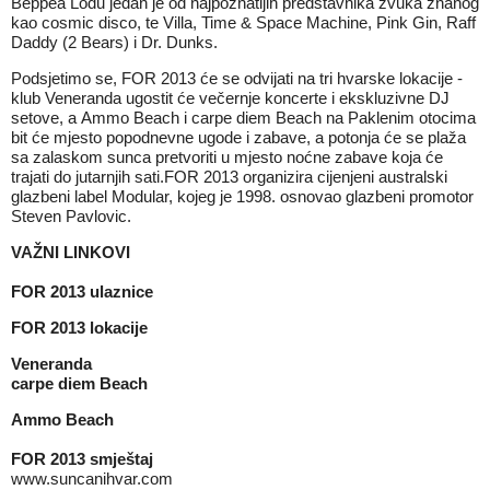
Beppea Lodu jedan je od najpoznatijih predstavnika zvuka znanog
kao cosmic disco, te Villa, Time & Space Machine, Pink Gin, Raff
Daddy (2 Bears) i Dr. Dunks.
Podsjetimo se, FOR 2013 će se odvijati na tri hvarske lokacije -
klub Veneranda ugostit će večernje koncerte i ekskluzivne DJ
setove, a Ammo Beach i carpe diem Beach na Paklenim otocima
bit će mjesto popodnevne ugode i zabave, a potonja će se plaža
sa zalaskom sunca pretvoriti u mjesto noćne zabave koja će
trajati do jutarnjih sati.FOR 2013 organizira cijenjeni australski
glazbeni label Modular, kojeg je 1998. osnovao glazbeni promotor
Steven Pavlovic.
VAŽNI LINKOVI
FOR 2013 ulaznice
FOR 2013 lokacije
Veneranda
carpe diem Beach
Ammo Beach
FOR 2013 smještaj
www.suncanihvar.com