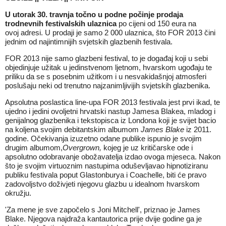
U utorak 30. travnja točno u podne počinje prodaja
trodnevnih festivalskih ulaznica
po cijeni od 150 eura na
ovoj
adresi
. U prodaji je samo 2 000 ulaznica, što FOR 2013 čini
jednim od najintimnijih svjetskih glazbenih festivala.
FOR 2013 nije samo glazbeni festival, to je događaj koji u sebi
objedinjuje užitak u jedinstvenom ljetnom, hvarskom ugođaju te
priliku da se s posebnim užitkom i u nesvakidašnjoj atmosferi
poslušaju neki od trenutno najzanimljivijih svjetskih glazbenika.
Apsolutna poslastica line-upa FOR 2013 festivala jest prvi ikad, te
ujedno i jedini ovoljetni hrvatski nastup Jamesa Blakea, mladog i
genijalnog glazbenika i tekstopisca iz Londona koji je svijet bacio
na koljena svojim debitantskim albumom
James Blake
iz 2011.
godine. Očekivanja izuzetno odane publike ispunio je svojim
drugim albumom,
Overgrown,
kojeg je uz kritičarske ode i
apsolutno odobravanje obožavatelja izdao ovoga mjeseca. Nakon
što je svojim virtuoznim nastupima oduševljavao hipnotiziranu
publiku festivala poput Glastonburya i Coachelle, biti će pravo
zadovoljstvo doživjeti njegovu glazbu u idealnom hvarskom
okružju.
'Za mene je sve započelo s Joni Mitchell', priznao je James
Blake. Njegova najdraža kantautorica prije dvije godine ga je