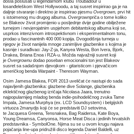
došla poslušati u legendarnom klubu Troubadour u
losanđeleškom West Hollywoodu, a taj susret inspirirao ga je na
daljnje stvaranje i direktno je inspirirao pjesmu
Overgrown
,
prvi
hit
s istoimenog mu drugog albuma.
Overgrown
priča o tome koliko
se Blakeov život promijenio u posljednje dvije godine obilježene
turnejom i nevjerojatnim uspjehom debitantskog albuma koji se,
usprkos intenzivnom introspektivnom i eksperimentalnom tonu,
prodao u fascinantnih 400 000 kopija. Dvogodišnja turneja u
njegov je život nanijela mnoge zanimljive glazbenike s kojima je
kasnije i surađivao: Jay-Z-ja, Kanyea Westa, Bon Ivera, Bjork,
Drakea, Briana Enoa i RZA-u. Možda najvažniji susret koji
je
Overgrownu
dodao poseban emocionalni ton jest Blakeov
susret sa sadašnjom djevojkom - gitaristicom i pjevačicom
američkog benda Warpaint - Theresom Wayman.
Osim Jamesa Blakea, FOR 2013 uveličat će nastupi do sada
najavljenih glazbenika: glazbene dive Solange, glazbenika
eklektičnog glazbenog izričaja Nicolasa Jaara, trenutno
najpopularnijeg mladog benda indie-psihodeličnog zvuka Tame
Impala, Jamesa Murphya (ex. LCD Soundsystem) i belgijskih
virtuoza 2manydjs koji će se predstaviti DJ setovima,
te Jacquesa Greena, Tensnakea, Bag Raidersa, Kate Boya,
Young Dreamsa, Canyonsa, Horse Meat Disca i jedinih hrvatskih
predstavnika - SymbolOne. Njima su se u ovom krugu najava
pojačanja line-upa pridružili disco legenda Daniel Baldelli, uz