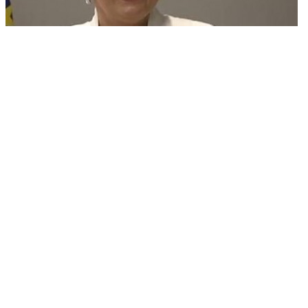
Ode Jaca za Ivom ... (Arhiva)
Više o
HDZ
,
Jadranka Kosor
,
izbacivanje iz stranke