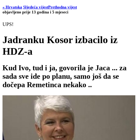
« Hrvatska
Sljedeća vijest
Prethodna vijest
objavljeno prije 13 godina i 5 mjeseci
UPS!
Jadranku Kosor izbacilo iz
HDZ-a
Kud Ivo, tud i ja, govorila je Jaca ... za
sada sve ide po planu, samo još da se
dočepa Remetinca nekako ..