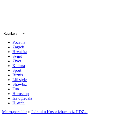
Početna
Zagreb
Hrvatska
Svijet
Život
Kultura
Sport
Biznis
Lifestyle
Showbiz
Fun
Horoskop
Iza ogledala
Hi-tech
Metro-portal.hr
»
Jadranku Kosor izbacilo iz HDZ-a