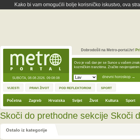
Kako bi vam omogućili bolje korisničko iskustvo, ova str
Dobrodošli na Metro-portal.hr!
Pr
Ovo je vaš dan jer se Sunce u vašem zna
kozmičkim tranzitima. Zračite nevjerojat
dnevni horoskop
→
SUBOTA, 08.08.2026.
09:08:08
VIJESTI
PRAVI ŽIVOT
POD REFLEKTOROM
SPORT
Početna
Zagreb
Hrvatska
Svijet
Život
Kultura
Sport
Skoči do prethodne sekcije
Skoči d
Ostalo iz kategorije