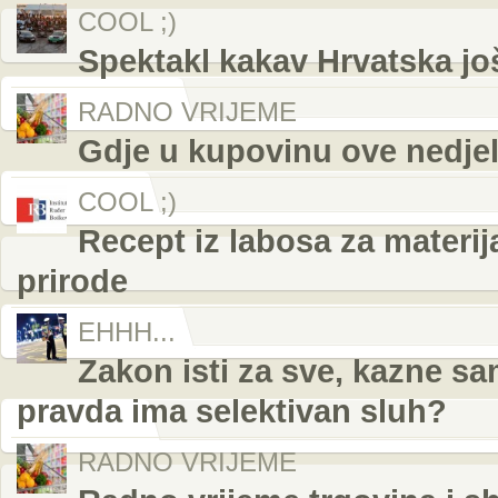
COOL ;)
Spektakl kakav Hrvatska još
RADNO VRIJEME
Gdje u kupovinu ove nedjelj
COOL ;)
Recept iz labosa za materij
prirode
EHHH...
Zakon isti za sve, kazne s
pravda ima selektivan sluh?
RADNO VRIJEME