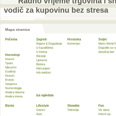
Radno vrijeme trgovina i sh
vodič za kupovinu bez stresa
Mapa stranice
Početna
Zagreb
Hrvatska
Svijet
Najave & Događanja
Komentari
Metro World 
U kazalištima
Dogodilo se n
U kinima
današnji dan
Horoskop
Klizanje
Dnevni
Ljekarne
Tjedni
Bolnice
Mjesečni
Hitni prijem
Godišnji
Info telefoni
Kineski
Erotski
Sanjarica
Numerologija
Analiza datuma
Iza ogledala
Analiza imena
Biznis
Lifestyle
Showbiz
Fun
Gastro
Televizija
Vic dana
Auto
Interni vju