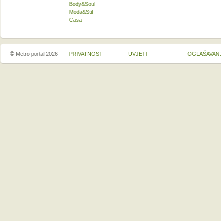
Body&Soul
Moda&Stil
Casa
©
Metro portal 2026
PRIVATNOST
UVJETI
OGLAŠAVAN