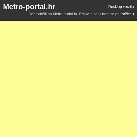
Metro-portal.hr
Desktop verzija
Dobrodošli na Metro-portal.hr!
Prijavite se
ili
nam se pridružite :)