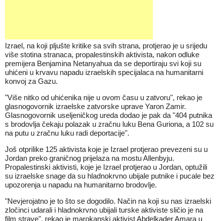
Izrael, na koji pljušte kritike sa svih strana, protjerao je u srijedu
više stotina stranaca, propalestinskih aktivista, nakon odluke
premijera Benjamina Netanyahua da se deportiraju svi koji su
uhićeni u krvavu napadu izraelskih specijalaca na humanitarni
konvoj za Gazu.
"Više nitko od uhićenika nije u ovom času u zatvoru", rekao je
glasnogovornik izraelske zatvorske uprave Yaron Zamir.
Glasnogovornik useljeničkog ureda dodao je pak da "404 putnika
s brodovlja čekaju polazak u zračnu luku Bena Guriona, a 102 su
na putu u zračnu luku radi deportacije".
Još otprilike 125 aktivista koje je Izrael protjerao prevezeni su u
Jordan preko graničnog prijelaza na mostu Allenbyju.
Propalestinski aktivisti, koje je Izrael protjerao u Jordan, optužili
su izraelske snage da su hladnokrvno ubijale putnike i pucale bez
upozorenja u napadu na humanitarno brodovlje.
"Nevjerojatno je to što se dogodilo. Način na koji su nas izraelski
zločinci udarali i hladnokrvno ubijali turske aktiviste sličio je na
film strave", rekao je marokanski aktivist Abdelkader Amara u