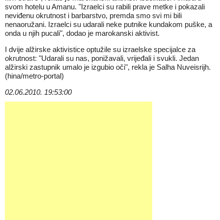
svom hotelu u Amanu. "Izraelci su rabili prave metke i pokazali
neviđenu okrutnost i barbarstvo, premda smo svi mi bili
nenaoružani. Izraelci su udarali neke putnike kundakom puške, a
onda u njih pucali", dodao je marokanski aktivist.
I dvije alžirske aktivistice optužile su izraelske specijalce za
okrutnost: "Udarali su nas, ponižavali, vrijeđali i svukli. Jedan
alžirski zastupnik umalo je izgubio oči", rekla je Salha Nuveisrijh.
(hina/metro-portal)
02.06.2010. 19:53:00