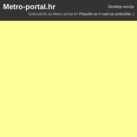
Metro-portal.hr
Desktop verzija
Dobrodošli na Metro-portal.hr!
Prijavite se
ili
nam se pridružite :)