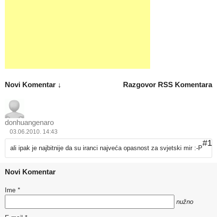
Novi Komentar ↓
Razgovor
RSS Komentara
donhuangenaro
03.06.2010. 14:43
#1
ali ipak je najbitnije da su iranci najveća opasnost za svjetski mir :-P
Novi Komentar
Ime
*
nužno