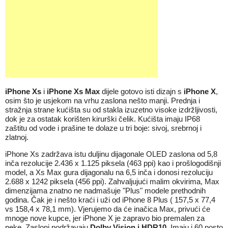
iPhone Xs
i
iPhone Xs Max
dijele gotovo isti dizajn s
iPhone X
,
osim što je usjekom na vrhu zaslona nešto manji. Prednja i
stražnja strane kućišta su od stakla izuzetno visoke izdržljivosti,
dok je za ostatak korišten kirurški čelik. Kućišta imaju IP68
zaštitu od vode i prašine te dolaze u tri boje: sivoj, srebrnoj i
zlatnoj.
iPhone Xs zadržava istu duljinu dijagonale OLED zaslona od 5,8
inča rezolucije 2.436 x 1.125 piksela (463 ppi) kao i prošlogodišnji
model, a Xs Max gura dijagonalu na 6,5 inča i donosi rezoluciju
2.688 x 1242 piksela (456 ppi). Zahvaljujući malim okvirima, Max
dimenzijama znatno ne nadmašuje "Plus" modele prethodnih
godina. Čak je i nešto kraći i uži od iPhone 8 Plus ( 157,5 x 77,4
vs 158,4 x 78,1 mm). Vjerujemo da će inačica Max, privući će
mnoge nove kupce, jer iPhone X je zapravo bio premalen za
neke. Zasloni podržavaju
Dolby Vision i HDR10
. Imaju i 60 posto