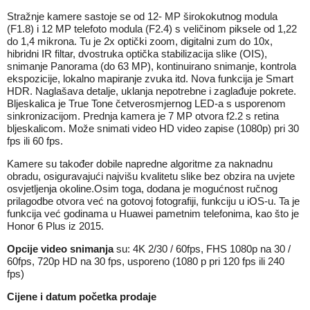
Stražnje kamere sastoje se od 12- MP širokokutnog modula
(F1.8) i 12 MP telefoto modula (F2.4) s veličinom piksele od 1,22
do 1,4 mikrona. Tu je 2x optički zoom, digitalni zum do 10x,
hibridni IR filtar, dvostruka optička stabilizacija slike (OIS),
snimanje Panorama (do 63 MP), kontinuirano snimanje, kontrola
ekspozicije, lokalno mapiranje zvuka itd. Nova funkcija je Smart
HDR. Naglašava detalje, uklanja nepotrebne i zaglađuje pokrete.
Bljeskalica je True Tone četverosmjernog LED-a s usporenom
sinkronizacijom. Prednja kamera je 7 MP otvora f2.2 s retina
bljeskalicom. Može snimati video HD video zapise (1080p) pri 30
fps ili 60 fps.
Kamere su također dobile napredne algoritme za naknadnu
obradu, osiguravajući najvišu kvalitetu slike bez obzira na uvjete
osvjetljenja okoline.Osim toga, dodana je mogućnost ručnog
prilagodbe otvora već na gotovoj fotografiji, funkciju u iOS-u. Ta je
funkcija već godinama u Huawei pametnim telefonima, kao što je
Honor 6 Plus iz 2015.
Opcije video snimanja
su: 4K 2/30 / 60fps, FHS 1080p na 30 /
60fps, 720p HD na 30 fps, usporeno (1080 p pri 120 fps ili 240
fps)
Cijene i datum početka prodaje