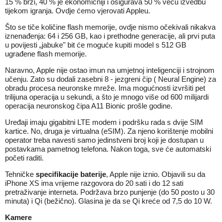
15 % brži, 40 % je ekonomičniji i osigurava 50 % veću izvedbu
tijekom igranja. Ovdje ćemo vjerovati Appleu.
Što se tiče količine flash memorije, ovdje nismo očekivali nikakva
iznenađenja: 64 i 256 GB, kao i prethodne generacije, ali prvi puta
u povijesti „jabuke" bit će moguće kupiti model s 512 GB
ugrađene flash memorije.
Naravno, Apple nije ostao imun na umjetnoj inteligenciji i strojnom
učenju. Zato su dodali zasebni 8 - jezgreni čip ( Neural Engine) za
obradu procesa neuronske mreže. Ima mogućnosti izvršiti pet
trilijuna operacija u sekundi, a što je mnogo više od 600 milijardi
operacija neuronskog čipa A11 Bionic prošle godine.
Uređaji imaju gigabitni LTE modem i podršku rada s dvije SIM
kartice. No, druga je virtualna (eSIM). Za njeno korištenje mobilni
operator treba navesti samo jedinstveni broj koji je dostupan u
postavkama pametnog telefona. Nakon toga, sve će automatski
početi raditi.
Tehničke
specifikacije baterije
, Apple nije iznio. Objavili su da
iPhone XS ima vrijeme razgovora do 20 sati i do 12 sati
pretraživanje interneta. Podržava brzo punjenje (do 50 posto u 30
minuta) i Qi (bežično). Glasina je da se Qi kreće od 7,5 do 10 W.
Kamere