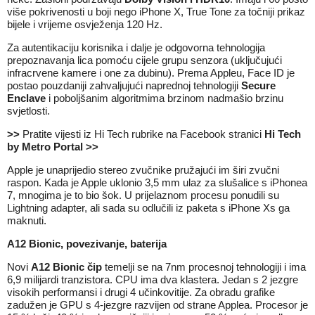
više pokrivenosti u boji nego iPhone X, True Tone za točniji prikaz
bijele i vrijeme osvježenja 120 Hz.
Za autentikaciju korisnika i dalje je odgovorna tehnologija
prepoznavanja lica pomoću cijele grupu senzora (uključujući
infracrvene kamere i one za dubinu). Prema Appleu, Face ID je
postao pouzdaniji zahvaljujući naprednoj tehnologiji
Secure
Enclave
i poboljšanim algoritmima brzinom nadmašio brzinu
svjetlosti.
>>
Pratite vijesti iz Hi Tech rubrike na Facebook stranici
Hi Tech
by Metro Portal
>>
Apple je unaprijedio stereo zvučnike pružajući im širi zvučni
raspon. Kada je Apple uklonio 3,5 mm ulaz za slušalice s iPhonea
7, mnogima je to bio šok. U prijelaznom procesu ponudili su
Lightning adapter, ali sada su odlučili iz paketa s iPhone Xs ga
maknuti.
A12 Bionic, povezivanje, baterija
Novi
A12 Bionic čip
temelji se na 7nm procesnoj tehnologiji i ima
6,9 milijardi tranzistora. CPU ima dva klastera. Jedan s 2 jezgre
visokih performansi i drugi 4 učinkovitije. Za obradu grafike
zadužen je GPU s 4-jezgre razvijen od strane Applea. Procesor je