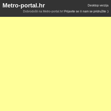
Metro-portal.hr
Desktop verzija
Dobrodošli na Metro-portal.hr!
Prijavite se
ili
nam se pridružite :)