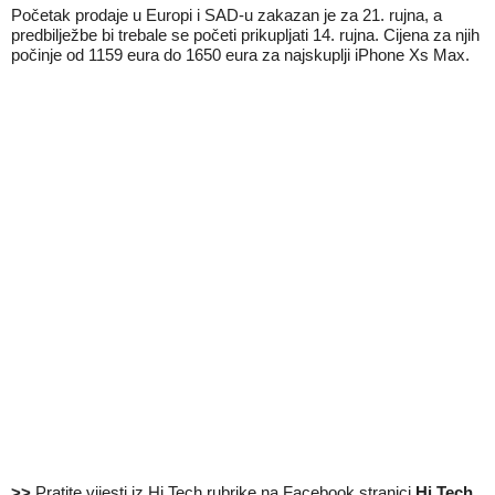
Početak
prodaje u Europi
i SAD-u zakazan je za 21. rujna, a
predbilježbe bi trebale se početi prikupljati 14. rujna. Cijena za njih
počinje od 1159 eura do 1650 eura za najskuplji iPhone Xs Max.
>>
Pratite vijesti iz Hi Tech rubrike na Facebook stranici
Hi Tech