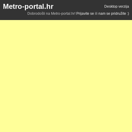
Metro-portal.hr
Desktop verzija
Dobrodošli na Metro-portal.hr!
Prijavite se
ili
nam se pridružite :)