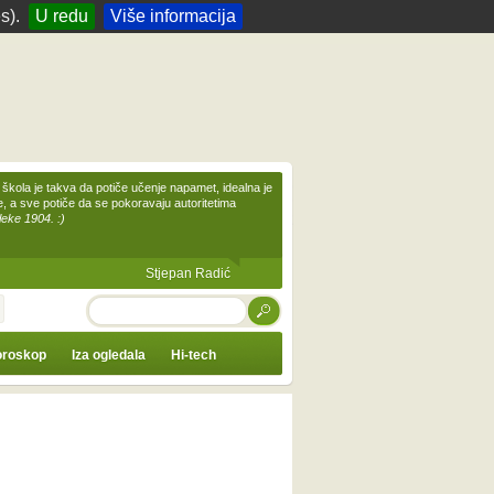
s).
U redu
Više informacija
škola je takva da potiče učenje napamet, idealna je
te, a sve potiče da se pokoravaju autoritetima
leke 1904. :)
Stjepan Radić
TRAŽI
roskop
Iza ogledala
Hi-tech