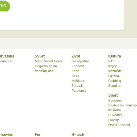
TAR
Hrvatska
Svijet
Život
Kultura
omentari
Metro World News
Iza ogledala
Film
Dogodilo se na
Znanost
Knjiga
današnji dan
Žene
Kazalište
Seks
Glazba
Muškarci
Clubbing
Zdravlje
Stand up
Putovanja
Sport
Nogomet
Studentski i mali sp
Košarka
Rukomet
Skijanje
Ostali sportovi
Showbiz
Fun
Hi-tech