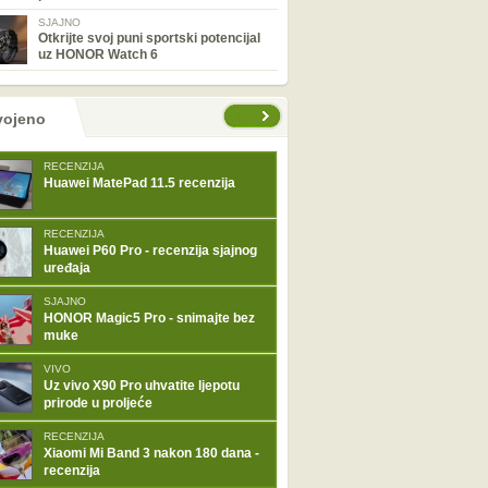
SJAJNO
Otkrijte svoj puni sportski potencijal
uz HONOR Watch 6
tranice
vojeno
RECENZIJA
Huawei MatePad 11.5 recenzija
RECENZIJA
Huawei P60 Pro - recenzija sjajnog
uređaja
SJAJNO
HONOR Magic5 Pro - snimajte bez
muke
VIVO
Uz vivo X90 Pro uhvatite ljepotu
prirode u proljeće
RECENZIJA
Xiaomi Mi Band 3 nakon 180 dana -
recenzija