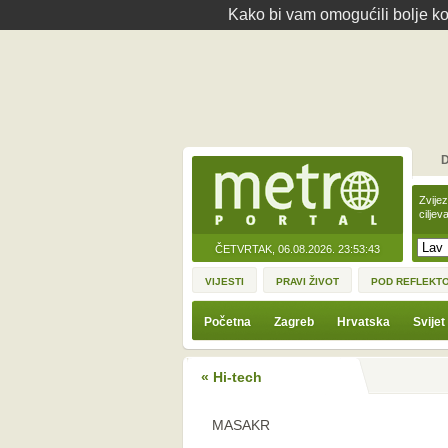
Kako bi vam omogućili bolje kor
D
Zvije
ciljev
ČETVRTAK, 06.08.2026.
23:53:43
VIJESTI
PRAVI ŽIVOT
POD REFLEKT
Početna
Zagreb
Hrvatska
Svijet
« Hi-tech
MASAKR