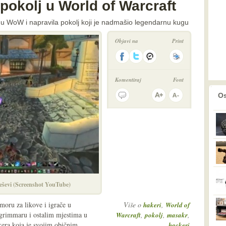
 pokolj u World of Warcraft
e u WoW i napravila pokolj koji je nadmašio legendarnu kugu
Objavi na
Print
Komentiraj
Font
prethodno
2
Os
leševi (Screenshot YouTube)
moru za likove i igrače u
Više o
,
hakeri
World of
grimmaru i ostalim mjestima u
,
,
,
Warcraft
pokolj
masakr
kera koja je svojim običnim
hackeri