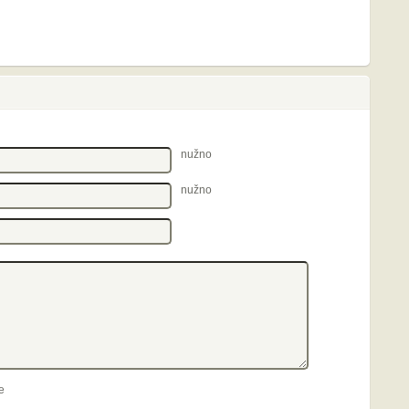
nužno
nužno
e