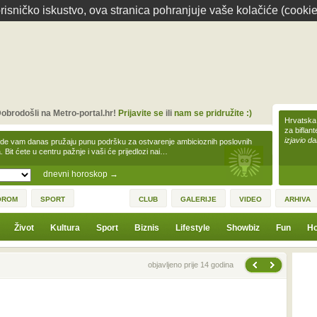
isničko iskustvo, ova stranica pohranjuje vaše kolačiće (cookie
obrodošli na Metro-portal.hr!
Prijavite se
ili
nam se pridružite :)
Hrvatska 
za biflan
izjavio da
zde vam danas pružaju punu podršku za ostvarenje ambicioznih poslovnih
a. Bit ćete u centru pažnje i vaši će prijedlozi nai…
dnevni horoskop
→
OROM
SPORT
CLUB
GALERIJE
VIDEO
ARHIVA
Život
Kultura
Sport
Biznis
Lifestyle
Showbiz
Fun
Ho
Sljedeća vijest
Prethodna vijest
objavljeno prije 14 godina