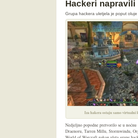
Hackeri napravili
Grupa hackera uletjela je poput oluj
Iza hakera ostaju samo virtualni 
Nedjeljno popodne pretvorilo se u noćnu 
Draenoru, Tarren Millu, Stormwindu, Or
World of Warcraft nakon uleta grupe hac