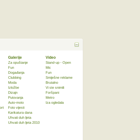
Galerije
Video
Za opuštanje
Stand-up - Open
Fun
Mic
Događanja
Fun
Clubbing
Smiješne reklame
Moda
Brutalno
Izložbe
Vi ste snimili
Dizajn
Foršpani
Putovanja
Metro
Auto-moto
Iza ogledala
ort
Foto vijesti
Karikatura dana
Uhvati duh ljeta
Uhvati duh ljeta 2010