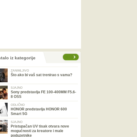
talo iz kategorije
ZANIMLJIVO
Što ako bi vaš sat trenirao s vama?
SJAJNO
Sony predstavlja FE 100-400MM F5.6-
8 OSS
ODLIČNO
HONOR predstavlja HONOR 600
Smart 5G
SJAJNO
Pristupačan UV tisak otvara nove
mogućnosti za kreatore i male
poduzetnike