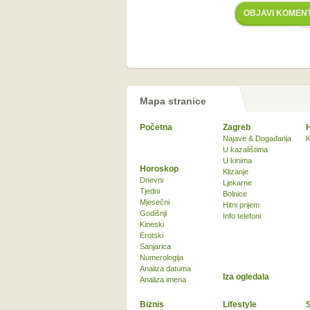
OBJAVI KOMEN
Mapa stranice
Početna
Zagreb
Najave & Događanja
K
U kazalištima
U kinima
Horoskop
Klizanje
Dnevni
Ljekarne
Tjedni
Bolnice
Mjesečni
Hitni prijem
Godišnji
Info telefoni
Kineski
Erotski
Sanjarica
Numerologija
Analiza datuma
Iza ogledala
Analiza imena
Biznis
Lifestyle