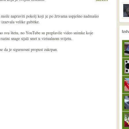
e može napraviti pokolj koji je po žrtvama uspješno nadmašio
 izazvala velike gubitke.
nema prethodne s
sljedeće
Izd
irao svu štetu, no YouTube su preplavile video snimke koje
azini snage sijali smrt u virtualnom svijetu.
se da je sigurnosni propust zakrpan.