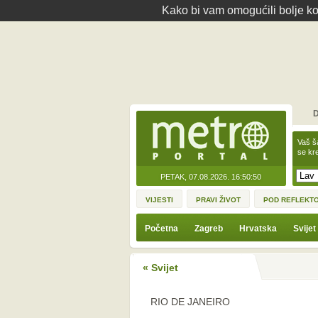
Kako bi vam omogućili bolje kor
D
Vaš š
se kre
PETAK, 07.08.2026.
16:50:50
VIJESTI
PRAVI ŽIVOT
POD REFLEKT
Početna
Zagreb
Hrvatska
Svijet
« Svijet
RIO DE JANEIRO