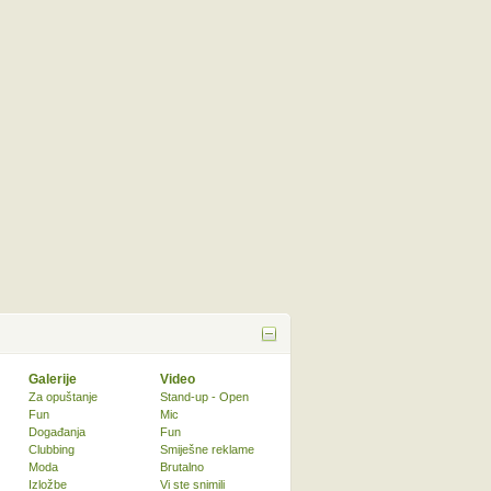
Galerije
Video
Za opuštanje
Stand-up - Open
Fun
Mic
Događanja
Fun
Clubbing
Smiješne reklame
Moda
Brutalno
Izložbe
Vi ste snimili