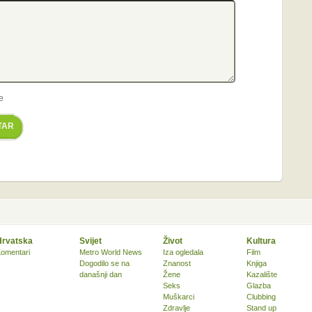
e
TAR
Hrvatska
Svijet
Život
Kultura
omentari
Metro World News
Iza ogledala
Film
Dogodilo se na
Znanost
Knjiga
današnji dan
Žene
Kazalište
Seks
Glazba
Muškarci
Clubbing
Zdravlje
Stand up