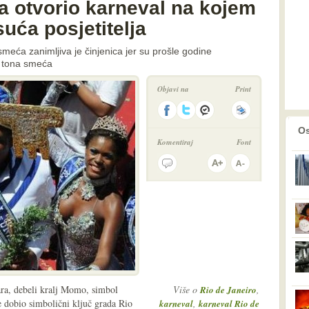
a otvorio karneval na kojem
suća posjetitelja
a smeća zanimljiva je činjenica jer su prošle godine
0 tona smeća
Objavi na
Print
prethodno
2
Os
Komentiraj
Font
ara, debeli kralj Momo, simbol
Više o
,
Rio de Janeiro
e dobio simbolični ključ grada Rio
,
karneval
karneval Rio de