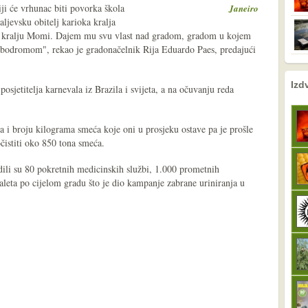
iji će vrhunac biti povorka škola
Janeiro
jevsku obitelj karioka kralja
 kralju Momi. Dajem mu svu vlast nad gradom, gradom u kojem
ambodromom", rekao je gradonačelnik Rija Eduardo Paes, predajući
nema prethodne s
sljedeće
Izd
osjetitelja karnevala iz Brazila i svijeta, a na očuvanju reda
ra i broju kilograma smeća koje oni u prosjeku ostave pa je prošle
očistiti oko 850 tona smeća.
dili su 80 pokretnih medicinskih službi, 1.000 prometnih
oaleta po cijelom gradu što je dio kampanje zabrane uriniranja u