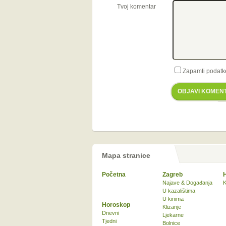
Tvoj komentar
Zapamti podatk
OBJAVI KOMEN
Mapa stranice
Početna
Zagreb
Najave & Događanja
K
U kazalištima
U kinima
Horoskop
Klizanje
Dnevni
Ljekarne
Tjedni
Bolnice