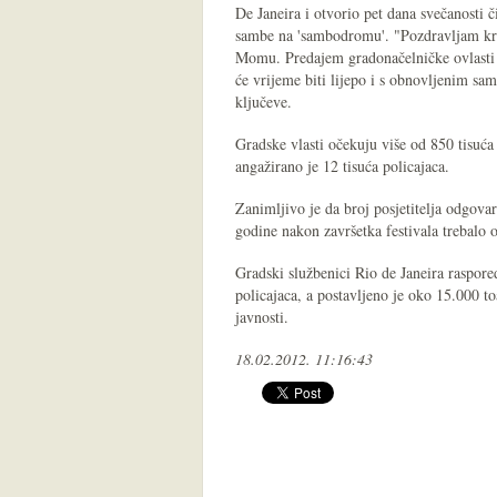
De Janeira i otvorio pet dana svečanosti č
sambe na 'sambodromu'. "Pozdravljam kral
Momu. Predajem gradonačelničke ovlasti
će vrijeme biti lijepo i s obnovljenim s
ključeve.
Gradske vlasti očekuju više od 850 tisuća p
angažirano je 12 tisuća policajaca.
Zanimljivo je da broj posjetitelja odgova
godine nakon završetka festivala trebalo 
Gradski službenici Rio de Janeira raspore
policajaca, a postavljeno je oko 15.000 t
javnosti.
18.02.2012. 11:16:43