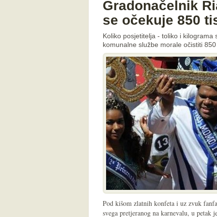
Gradonačelnik Ri
se očekuje 850 ti
Koliko posjetitelja - toliko i kilogram
komunalne službe morale očistiti 85
Pod kišom zlatnih konfeta i uz zvuk fanf
svega pretjeranog na karnevalu, u petak j