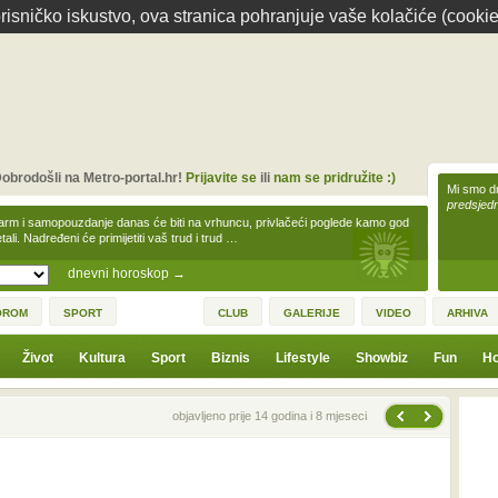
isničko iskustvo, ova stranica pohranjuje vaše kolačiće (cookie
obrodošli na Metro-portal.hr!
Prijavite se
ili
nam se pridružite :)
Mi smo dr
predsjedn
arm i samopouzdanje danas će biti na vrhuncu, privlačeći poglede kamo god
tali. Nadređeni će primijetiti vaš trud i trud …
dnevni horoskop
→
OROM
SPORT
CLUB
GALERIJE
VIDEO
ARHIVA
Život
Kultura
Sport
Biznis
Lifestyle
Showbiz
Fun
Ho
Sljedeća vijest
Prethodna vijest
objavljeno prije 14 godina i 8 mjeseci