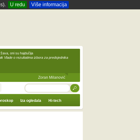
s).
U redu
Više informacija
žava, oni su hajdučija
ik Vlade o rezultatima izbora za predsjednika
Zoran Milanović
TRAŽI
roskop
Iza ogledala
Hi-tech