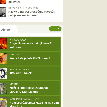
kolovoza
KRIZA EPSKIH RAZMJERA
Rijeke u Europi presušuju i dosežu
povijesne minimume
tranice
vojeno
7. KOLOVOZA
Dogodilo se na današnji dan - 7.
kolovoza
GROZNO
Znate li da jedete GMO hranu?
SOCIETAS JESU
Tko su isusovci?
KENAF
Može li superbiljka zaustaviti
globalno zagrijavanje
MASLINAR ZA MASLINARE
Novi broj časopisa Maslinar na svim
kioscima