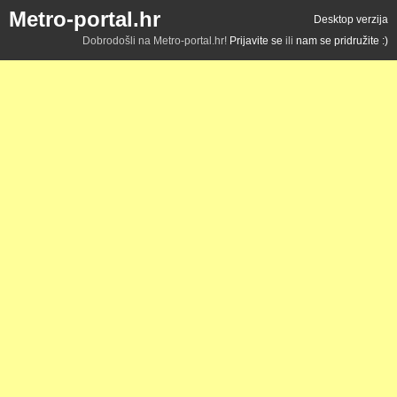
Metro-portal.hr
Desktop verzija
Dobrodošli na Metro-portal.hr!
Prijavite se
ili
nam se pridružite :)