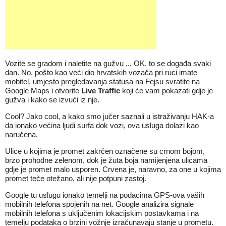
Vozite se gradom i naletite na gužvu ... OK, to se događa svaki
dan. No, pošto kao veći dio hrvatskih vozača pri ruci imate
mobitel, umjesto pregledavanja statusa na Fejsu svratite na
Google Maps i otvorite
Live Traffic
koji će vam pokazati gdje je
gužva i kako se izvući iz nje.
Cool? Jako cool, a kako smo jučer saznali u istraživanju HAK-a
da ionako većina ljudi surfa dok vozi, ova usluga dolazi kao
naručena.
Ulice u kojima je promet zakrčen označene su crnom bojom,
brzo prohodne zelenom, dok je žuta boja namijenjena ulicama
gdje je promet malo usporen. Crvena je, naravno, za one u kojima
promet teče otežano, ali nije potpuni zastoj.
Google tu uslugu ionako temelji na podacima GPS-ova vaših
mobilnih telefona spojenih na net. Google analizira signale
mobilnih telefona s uključenim lokacijskim postavkama i na
temelju podataka o brzini vožnje izračunavaju stanje u prometu.