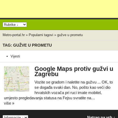
Metro-portal.hr
»
Popularni tagovi
»
gužve u prometu
TAG: GUŽVE U PROMETU
Vijesti
Google Maps protiv gužvi u
Zagrebu
Vozite se gradom i naletite na gužvu ... OK, to
se događa svaki dan. No, pošto kao veći dio
hrvatskih vozača pri ruci imate mobitel,
umjesto pregledavanja statusa na Fejsu svratite na…
više »
Natrag na vrh ↑