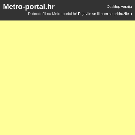
Metro-portal.hr
Desktop verzija
Dobrodošli na Metro-portal.hr!
Prijavite se
ili
nam se pridružite :)