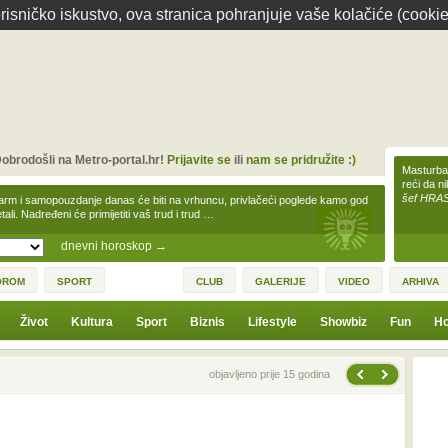
isničko iskustvo, ova stranica pohranjuje vaše kolačiće (cookie
obrodošli na Metro-portal.hr!
Prijavite se
ili
nam se pridružite :)
Masturbac
reći da n
šef HRA
arm i samopouzdanje danas će biti na vrhuncu, privlačeći poglede kamo god
tali. Nadređeni će primijetiti vaš trud i trud …
dnevni horoskop
→
OROM
SPORT
CLUB
GALERIJE
VIDEO
ARHIVA
Život
Kultura
Sport
Biznis
Lifestyle
Showbiz
Fun
Ho
Sljedeća vijest
Prethodna vijest
objavljeno prije 15 godina