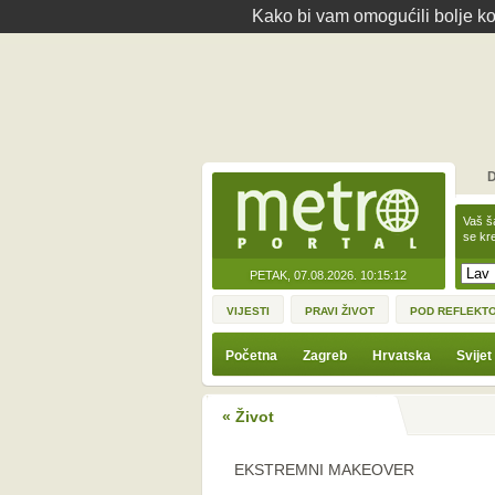
Kako bi vam omogućili bolje kor
D
Vaš š
se kre
PETAK, 07.08.2026.
10:15:12
VIJESTI
PRAVI ŽIVOT
POD REFLEKT
Početna
Zagreb
Hrvatska
Svijet
« Život
EKSTREMNI MAKEOVER