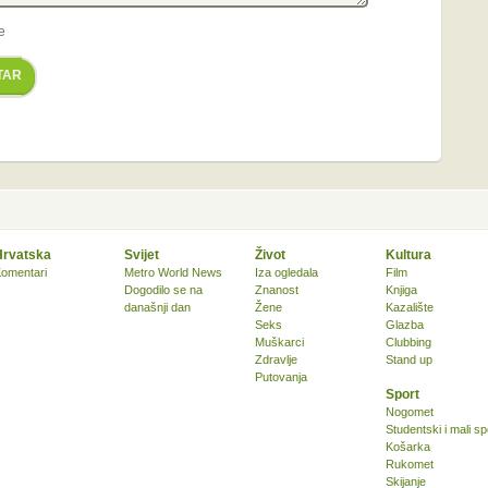
e
TAR
Hrvatska
Svijet
Život
Kultura
omentari
Metro World News
Iza ogledala
Film
Dogodilo se na
Znanost
Knjiga
današnji dan
Žene
Kazalište
Seks
Glazba
Muškarci
Clubbing
Zdravlje
Stand up
Putovanja
Sport
Nogomet
Studentski i mali sp
Košarka
Rukomet
Skijanje