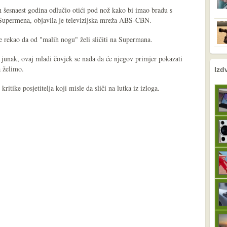
h šesnaest godina odlučio otići pod nož kako bi imao bradu s
 Supermena, objavila je televizijska mreža ABS-CBN.
e rekao da od "malih nogu" želi sličiti na Supermana.
junak, ovaj mladi čovjek se nada da će njegov primjer pokazati
nema prethodne s
sljedeće
 želimo.
Izd
ritike posjetitelja koji misle da sliči na lutka iz izloga.