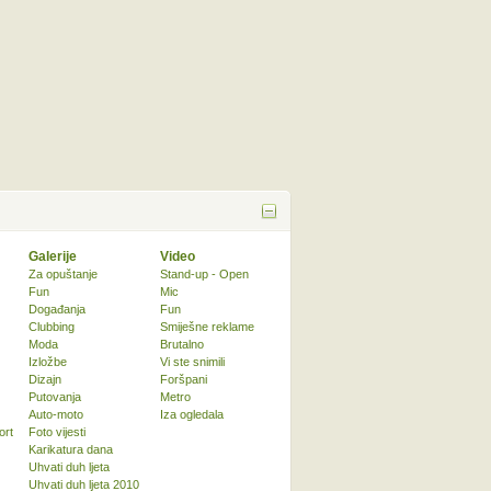
Galerije
Video
Za opuštanje
Stand-up - Open
Fun
Mic
Događanja
Fun
Clubbing
Smiješne reklame
Moda
Brutalno
Izložbe
Vi ste snimili
Dizajn
Foršpani
Putovanja
Metro
Auto-moto
Iza ogledala
ort
Foto vijesti
Karikatura dana
Uhvati duh ljeta
Uhvati duh ljeta 2010