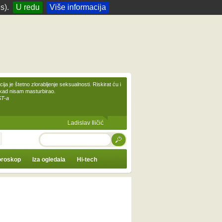
s).
U redu
Više informacija
ija je štetno zlorabljenje seksualnosti. Riskirat ću i
ikad nisam masturbirao.
ST-a
Ladislav Iličić
TRAŽI
roskop
Iza ogledala
Hi-tech