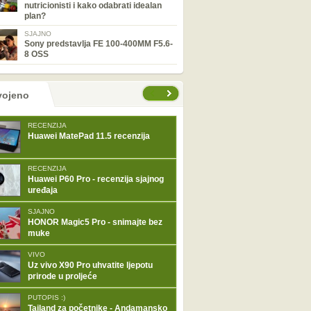
nutricionisti i kako odabrati idealan
plan?
SJAJNO
Sony predstavlja FE 100-400MM F5.6-
8 OSS
tranice
vojeno
RECENZIJA
Huawei MatePad 11.5 recenzija
RECENZIJA
Huawei P60 Pro - recenzija sjajnog
uređaja
SJAJNO
HONOR Magic5 Pro - snimajte bez
muke
VIVO
Uz vivo X90 Pro uhvatite ljepotu
prirode u proljeće
PUTOPIS :)
Tajland za početnike - Andamansko