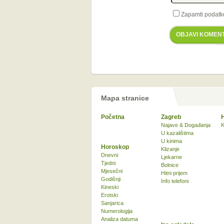
Zapamti podatk
OBJAVI KOMEN
Mapa stranice
Početna
Zagreb
Najave & Događanja
K
U kazalištima
U kinima
Horoskop
Klizanje
Dnevni
Ljekarne
Tjedni
Bolnice
Mjesečni
Hitni prijem
Godišnji
Info telefoni
Kineski
Erotski
Sanjarica
Numerologija
Analiza datuma