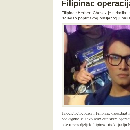
Filipinac operac
Filipinac Herbert Chavez je nekoliko 
izgledao poput svog omiljenog juna
Tridesetpetogodišnji Filipinac ospjedn
podvrgnuo se nekolikim estetskim operacija
piše u ponedjeljak filipinski tisak, javlja 