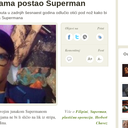
ijama postao Superman
puta u zadnjih šesnaest godina odlučio otići pod nož kako bi
ka Supermana
Objavi na
Print
Komentiraj
Font
prethodno
2
Os
ut svojim junakom Supermanom
Više o
,
,
Filipini
Superman
ma ne bi li sličio na lik iz stripa,
,
plastična operacija
Herbert
Hina.
Chavez