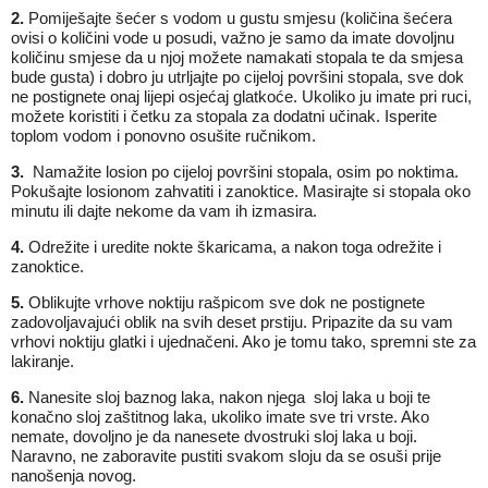
2.
Pomiješajte šećer s vodom u gustu smjesu (količina šećera
ovisi o količini vode u posudi, važno je samo da imate dovoljnu
količinu smjese da u njoj možete namakati stopala te da smjesa
bude gusta) i dobro ju utrljajte po cijeloj površini stopala, sve dok
ne postignete onaj lijepi osjećaj glatkoće. Ukoliko ju imate pri ruci,
možete koristiti i četku za stopala za dodatni učinak. Isperite
toplom vodom i ponovno osušite ručnikom.
3.
Namažite losion po cijeloj površini stopala, osim po noktima.
Pokušajte losionom zahvatiti i zanoktice. Masirajte si stopala oko
minutu ili dajte nekome da vam ih izmasira.
4.
Odrežite i uredite nokte škaricama, a nakon toga odrežite i
zanoktice.
5.
Oblikujte vrhove noktiju rašpicom sve dok ne postignete
zadovoljavajući oblik na svih deset prstiju. Pripazite da su vam
vrhovi noktiju glatki i ujednačeni. Ako je tomu tako, spremni ste za
lakiranje.
6.
Nanesite sloj baznog laka, nakon njega sloj laka u boji te
konačno sloj zaštitnog laka, ukoliko imate sve tri vrste. Ako
nemate, dovoljno je da nanesete dvostruki sloj laka u boji.
Naravno, ne zaboravite pustiti svakom sloju da se osuši prije
nanošenja novog.