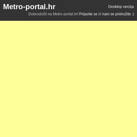
Metro-portal.hr
Desktop verzija
Dobrodošli na Metro-portal.hr!
Prijavite se
ili
nam se pridružite :)