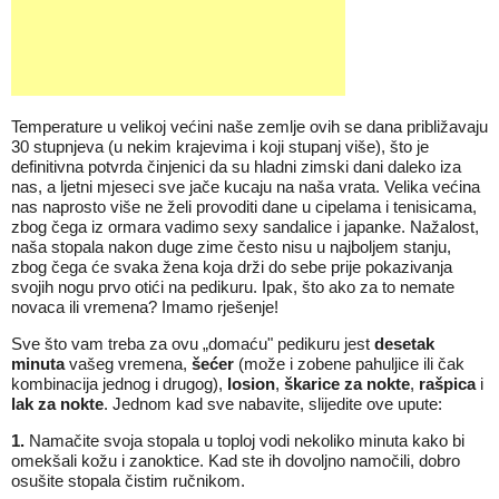
Temperature u velikoj većini naše zemlje ovih se dana približavaju
30 stupnjeva (u nekim krajevima i koji stupanj više), što je
definitivna potvrda činjenici da su hladni zimski dani daleko iza
nas, a ljetni mjeseci sve jače kucaju na naša vrata. Velika većina
nas naprosto više ne želi provoditi dane u cipelama i tenisicama,
zbog čega iz ormara vadimo sexy sandalice i japanke. Nažalost,
naša stopala nakon duge zime često nisu u najboljem stanju,
zbog čega će svaka žena koja drži do sebe prije pokazivanja
svojih nogu prvo otići na pedikuru. Ipak, što ako za to nemate
novaca ili vremena? Imamo rješenje!
Sve što vam treba za ovu „domaću" pedikuru jest
desetak
minuta
vašeg vremena,
šećer
(može i zobene pahuljice ili čak
kombinacija jednog i drugog),
losion
,
škarice za nokte
,
rašpica
i
lak za nokte
. Jednom kad sve nabavite, slijedite ove upute:
1.
Namačite svoja stopala u toploj vodi nekoliko minuta kako bi
omekšali kožu i zanoktice. Kad ste ih dovoljno namočili, dobro
osušite stopala čistim ručnikom.