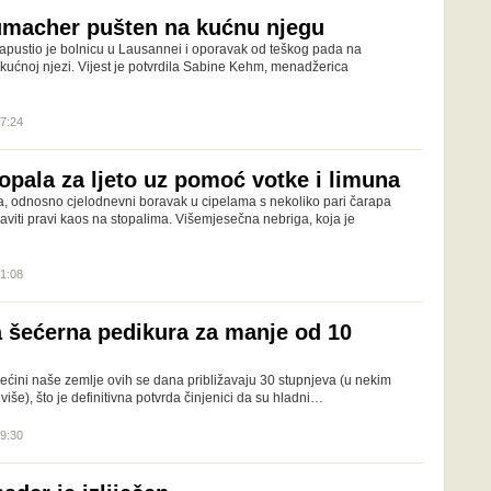
umacher pušten na kućnu njegu
pustio je bolnicu u Lausannei i oporavak od teškog pada na
a kućnoj njezi. Vijest je potvrdila Sabine Kehm, menadžerica
17:24
opala za ljeto uz pomoć votke i limuna
, odnosno cjelodnevni boravak u cipelama s nekoliko pari čarapa
iti pravi kaos na stopalima. Višemjesečna nebriga, koja je
21:08
šećerna pedikura za manje od 10
većini naše zemlje ovih se dana približavaju 30 stupnjeva (u nekim
 više), što je definitivna potvrda činjenici da su hladni…
19:30