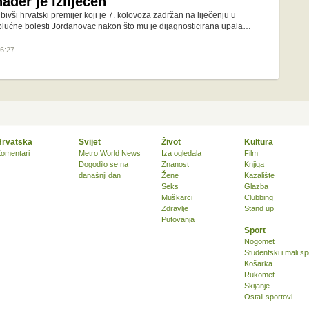
der je izliječen
ivši hrvatski premijer koji je 7. kolovoza zadržan na liječenju u
 plućne bolesti Jordanovac nakon što mu je dijagnosticirana upala…
16:27
Hrvatska
Svijet
Život
Kultura
omentari
Metro World News
Iza ogledala
Film
Dogodilo se na
Znanost
Knjiga
današnji dan
Žene
Kazalište
Seks
Glazba
Muškarci
Clubbing
Zdravlje
Stand up
Putovanja
Sport
Nogomet
Studentski i mali sp
Košarka
Rukomet
Skijanje
Ostali sportovi