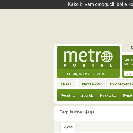
Kako bi vam omogućili bolje kor
D
Vaš š
se kre
PETAK, 07.08.2026.
21:36:53
VIJESTI
PRAVI ŽIVOT
POD REFLEKT
Početna
Zagreb
Hrvatska
Svijet
Tag: kućna njega
Vijesti