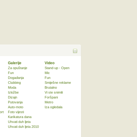
Galerije
Video
Za opuštanje
Stand-up - Open
Fun
Mic
Događanja
Fun
Clubbing
Smiješne reklame
Moda
Brutalno
Izložbe
Vi ste snimili
Dizajn
Foršpani
Putovanja
Metro
Auto-moto
Iza ogledala
ort
Foto vijesti
Karikatura dana
Uhvati duh ljeta
Uhvati duh ljeta 2010