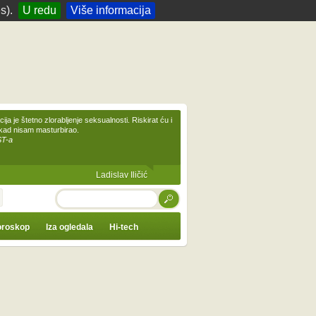
s).
U redu
Više informacija
ija je štetno zlorabljenje seksualnosti. Riskirat ću i
ikad nisam masturbirao.
ST-a
Ladislav Iličić
TRAŽI
roskop
Iza ogledala
Hi-tech