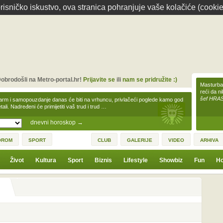
isničko iskustvo, ova stranica pohranjuje vaše kolačiće (cookie
obrodošli na Metro-portal.hr!
Prijavite se
ili
nam se pridružite :)
Masturbac
reći da n
šef HRA
arm i samopouzdanje danas će biti na vrhuncu, privlačeći poglede kamo god
tali. Nadređeni će primijetiti vaš trud i trud …
dnevni horoskop
→
OROM
SPORT
CLUB
GALERIJE
VIDEO
ARHIVA
Život
Kultura
Sport
Biznis
Lifestyle
Showbiz
Fun
Ho