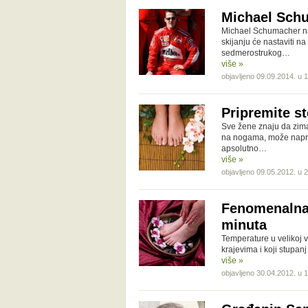
Michael Sch
Michael Schumacher na
skijanju će nastaviti n
sedmerostrukog…
više »
objavljeno 09.09.2014. u 
Pripremite st
Sve žene znaju da zima
na nogama, može naprav
apsolutno…
više »
objavljeno 09.05.2012. u 
Fenomenalna 
minuta
Temperature u velikoj 
krajevima i koji stupanj
više »
objavljeno 30.04.2012. u 