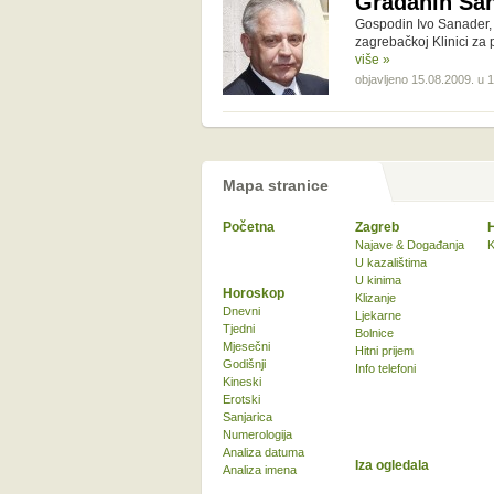
Građanin Sana
Gospodin Ivo Sanader, b
zagrebačkoj Klinici za
više »
objavljeno 15.08.2009. u 
Mapa stranice
Početna
Zagreb
Najave & Događanja
K
U kazalištima
U kinima
Horoskop
Klizanje
Dnevni
Ljekarne
Tjedni
Bolnice
Mjesečni
Hitni prijem
Godišnji
Info telefoni
Kineski
Erotski
Sanjarica
Numerologija
Analiza datuma
Iza ogledala
Analiza imena