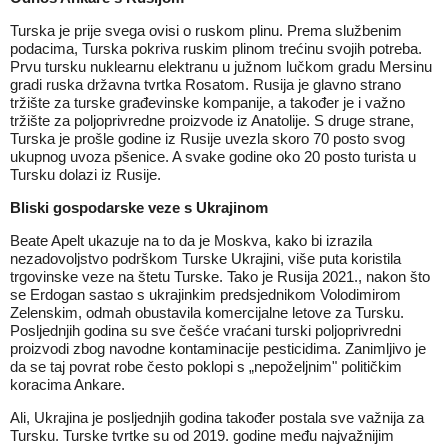
Turska je prije svega ovisi o ruskom plinu. Prema službenim
podacima, Turska pokriva ruskim plinom trećinu svojih potreba.
Prvu tursku nuklearnu elektranu u južnom lučkom gradu Mersinu
gradi ruska državna tvrtka Rosatom. Rusija je glavno strano
tržište za turske građevinske kompanije, a također je i važno
tržište za poljoprivredne proizvode iz Anatolije. S druge strane,
Turska je prošle godine iz Rusije uvezla skoro 70 posto svog
ukupnog uvoza pšenice. A svake godine oko 20 posto turista u
Tursku dolazi iz Rusije.
Bliski gospodarske veze s Ukrajinom
Beate Apelt ukazuje na to da je Moskva, kako bi izrazila
nezadovoljstvo podrškom Turske Ukrajini, više puta koristila
trgovinske veze na štetu Turske. Tako je Rusija 2021., nakon što
se Erdogan sastao s ukrajinkim predsjednikom Volodimirom
Zelenskim, odmah obustavila komercijalne letove za Tursku.
Posljednjih godina su sve češće vraćani turski poljoprivredni
proizvodi zbog navodne kontaminacije pesticidima. Zanimljivo je
da se taj povrat robe često poklopi s „nepoželjnim" političkim
koracima Ankare.
Ali, Ukrajina je posljednjih godina također postala sve važnija za
Tursku. Turske tvrtke su od 2019. godine među najvažnijim