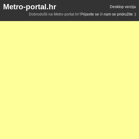
Metro-portal.hr
Desktop verzija
Dobrodošli na Metro-portal.hr!
Prijavite se
ili
nam se pridružite :)