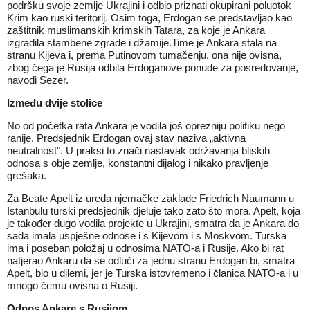
podršku svoje zemlje Ukrajini i odbio priznati okupirani poluotok
Krim kao ruski teritorij. Osim toga, Erdogan se predstavljao kao
zaštitnik muslimanskih krimskih Tatara, za koje je Ankara
izgradila stambene zgrade i džamije.Time je Ankara stala na
stranu Kijeva i, prema Putinovom tumačenju, ona nije ovisna,
zbog čega je Rusija odbila Erdoganove ponude za posredovanje,
navodi Sezer.
Između dvije stolice
No od početka rata Ankara je vodila još oprezniju politiku nego
ranije. Predsjednik Erdogan ovaj stav naziva „aktivna
neutralnost". U praksi to znači nastavak održavanja bliskih
odnosa s obje zemlje, konstantni dijalog i nikako pravljenje
grešaka.
Za Beate Apelt iz ureda njemačke zaklade Friedrich Naumann u
Istanbulu turski predsjednik djeluje tako zato što mora. Apelt, koja
je također dugo vodila projekte u Ukrajini, smatra da je Ankara do
sada imala uspješne odnose i s Kijevom i s Moskvom. Turska
ima i poseban položaj u odnosima NATO-a i Rusije. Ako bi rat
natjerao Ankaru da se odluči za jednu stranu Erdogan bi, smatra
Apelt, bio u dilemi, jer je Turska istovremeno i članica NATO-a i u
mnogo čemu ovisna o Rusiji.
Odnos Ankare s Rusijom