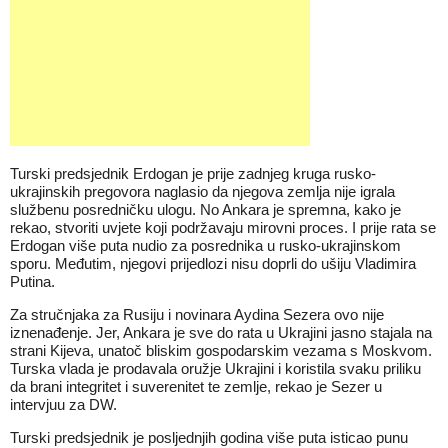
Turski predsjednik Erdogan je prije zadnjeg kruga rusko-
ukrajinskih pregovora naglasio da njegova zemlja nije igrala
službenu posredničku ulogu. No Ankara je spremna, kako je
rekao, stvoriti uvjete koji podržavaju mirovni proces. I prije rata se
Erdogan više puta nudio za posrednika u rusko-ukrajinskom
sporu. Međutim, njegovi prijedlozi nisu doprli do ušiju Vladimira
Putina.
Za stručnjaka za Rusiju i novinara Aydina Sezera ovo nije
iznenađenje. Jer, Ankara je sve do rata u Ukrajini jasno stajala na
strani Kijeva, unatoč bliskim gospodarskim vezama s Moskvom.
Turska vlada je prodavala oružje Ukrajini i koristila svaku priliku
da brani integritet i suverenitet te zemlje, rekao je Sezer u
intervjuu za DW.
Turski predsjednik je posljednjih godina više puta isticao punu