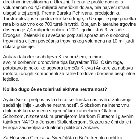
direktnim investitorima u Ukrajini. Turska je prošle godine, s
volumenom od 4,5 milijardi američkih dolara, bila najveći strani
ulagač u toj zemlji. Prema Buraku Pehlivanu, predsjedniku
Tursko-ukrajinske poduzetničke udruge, u Ukrajini je prije početka
rata bilo aktivno oko 700 turskih tvrtki. Obujam bilateralne trgovine
dosegao je 7,4 milijarde dolara u 2021. godini. Još 3. veljače
Erdogan i Zelenski su svečano potpisali sporazum o slobodnoj
trgovini sa ciljem povećanja trgovinskog volumena na 10 milijardi
dolara godišnje.
Ankara također snabdijeva Kijev oružjem, recimo
svojim borbenim dronovima tipa Bayraktar TB2. Osim toga,
potpisano je nekoliko ugovora između Kijeva i Ankare za nabavu
motora i drugih komponenti za ratne brodove i borbene bespilotne
letjelice.
Koliko dugo će se tolerirati aktivna neutralnost?
Aydin Sezer pretpostavlja da će se Turska nastaviti držati svoje
sadašnje linije - „aktivne neutralnosti". S obzirom na intenzivnu
diplomatsku razmjenu s njemačkim kancelarom Olafom
Scholzom, nizozemskim premijerom Markom Rutteom i glavnim
tajnikom NATO-a Jensom Stoltenbergom, Sezaru se čini da je i
Europa zadovoljna aktualnom politikom Ankare.
Za Hüseyina Ciceka sa Sveučilišta u Beču trenutna politika