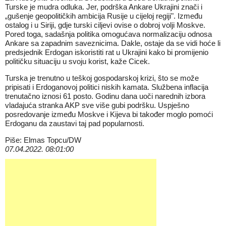
Turske je mudra odluka. Jer, podrška Ankare Ukrajini znači i
„gušenje geopolitičkih ambicija Rusije u cijeloj regiji". Između
ostalog i u Siriji, gdje turski ciljevi ovise o dobroj volji Moskve.
Pored toga, sadašnja politika omogućava normalizaciju odnosa
Ankare sa zapadnim saveznicima. Dakle, ostaje da se vidi hoće li
predsjednik Erdogan iskoristiti rat u Ukrajini kako bi promijenio
političku situaciju u svoju korist, kaže Cicek.
Turska je trenutno u teškoj gospodarskoj krizi, što se može
pripisati i Erdoganovoj politici niskih kamata. Službena inflacija
trenutačno iznosi 61 posto. Godinu dana uoči narednih izbora
vladajuća stranka AKP sve više gubi podršku. Uspješno
posredovanje između Moskve i Kijeva bi također moglo pomoći
Erdoganu da zaustavi taj pad popularnosti.
Piše: Elmas Topcu/DW
07.04.2022. 08:01:00