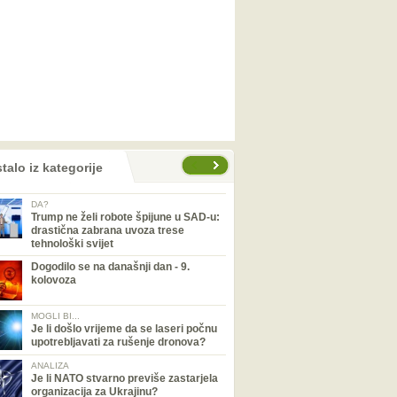
talo iz kategorije
DA?
Trump ne želi robote špijune u SAD-u:
drastična zabrana uvoza trese
tehnološki svijet
Dogodilo se na današnji dan - 9.
kolovoza
MOGLI BI...
Je li došlo vrijeme da se laseri počnu
upotrebljavati za rušenje dronova?
ANALIZA
Je li NATO stvarno previše zastarjela
organizacija za Ukrajinu?