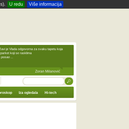
s).
U redu
Više informacija
žavi je Vlada odgovorna za svaku tapetu koja
 parket koji se rasklima
 posao ...
Zoran Milanović
TRAŽI
roskop
Iza ogledala
Hi-tech