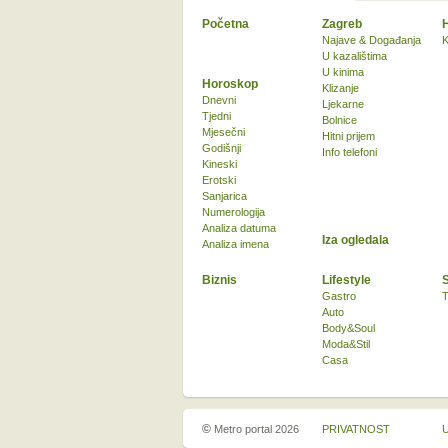
Početna
Zagreb
Najave & Događanja
K
U kazalištima
U kinima
Horoskop
Klizanje
Dnevni
Ljekarne
Tjedni
Bolnice
Mjesečni
Hitni prijem
Godišnji
Info telefoni
Kineski
Erotski
Sanjarica
Numerologija
Analiza datuma
Iza ogledala
Analiza imena
Biznis
Lifestyle
Gastro
T
Auto
Body&Soul
Moda&Stil
Casa
©
Metro portal 2026
PRIVATNOST