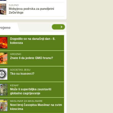
SJAJNO
Mobyjeva podrska za punoljetni
ZeGeVege
tranice
vojeno
Dogodilo se na današnji dan - 8.
kolovoza
GROZNO
Znate li da jedete GMO hranu?
SOCIETAS JESU
Tko su isusovci?
KENAF
Može li superbiljka zaustaviti
globalno zagrijavanje
MASLINAR ZA MASLINARE
Novi broj časopisa Maslinar na svim
kioscima