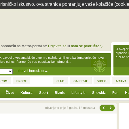
isničko iskustvo, ova stranica pohranjuje vaše kolačiće (cookie
obrodošli na Metro-portal.hr!
Prijavite se
ili
nam se pridružite :)
U ovoj dr
otpadne i
tuži se na
v: Lavovi u vezama bit će u centru pažnje, a njihova karizma unijet će novu
iju u odnos. Partner će vas obasipati komplimenti…
dnevni horoskop
→
OROM
SPORT
CLUB
GALERIJE
VIDEO
ARHIVA
Život
Kultura
Sport
Biznis
Lifestyle
Showbiz
Fun
Ho
Sljedeća vijest
Prethodna vijest
objavljeno prije 4 godine i 4 mjeseca