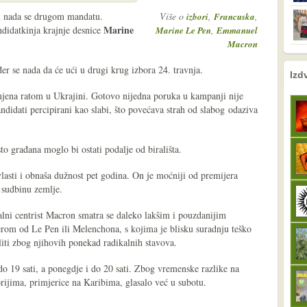
n
nada se drugom mandatu.
Više o
,
,
izbori
Francuska
Marine
didatkinja krajnje desnice
,
Marine Le Pen
Emmanuel
Macron
r se nada da će ući u drugi krug izbora 24. travnja.
nema prethodne s
sljedeće
Izd
njena ratom u Ukrajini. Gotovo nijedna poruka u kampanji nije
didati percipirani kao slabi, što povećava strah od slabog odaziva
o građana moglo bi ostati podalje od birališta.
lasti i obnaša dužnost pet godina. On je moćniji od premijera
 sudbinu zemlje.
alni centrist Macron smatra se daleko lakšim i pouzdanijim
erom od Le Pen ili Melenchona, s kojima je blisku suradnju teško
liti zbog njihovih ponekad radikalnih stavova.
o 19 sati, a ponegdje i do 20 sati. Zbog vremenske razlike na
ijima, primjerice na Karibima, glasalo već u subotu.