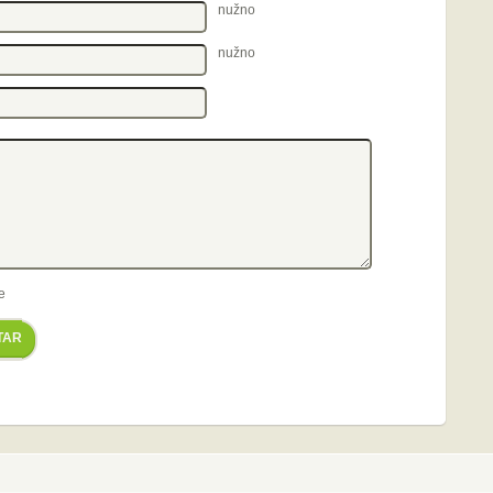
nužno
nužno
e
TAR