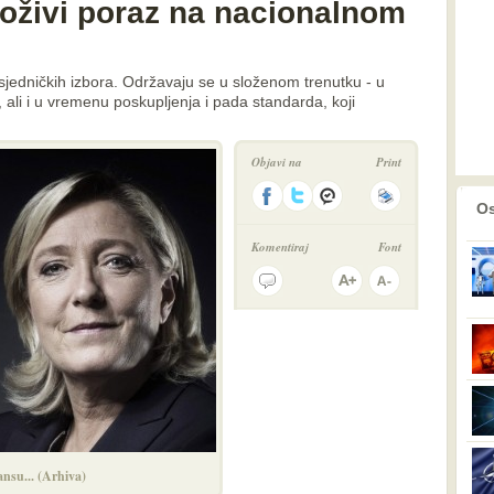
oživi poraz na nacionalnom
sjedničkih izbora. Održavaju se u složenom trenutku - u
, ali i u vremenu poskupljenja i pada standarda, koji
Objavi na
Print
prethodno
2
Os
Komentiraj
Font
nsu... (Arhiva)