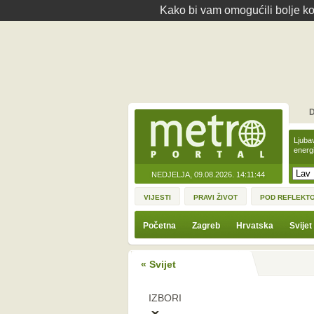
Kako bi vam omogućili bolje kor
D
Ljuba
energ
NEDJELJA, 09.08.2026.
14:11:44
VIJESTI
PRAVI ŽIVOT
POD REFLEKT
Početna
Zagreb
Hrvatska
Svijet
« Svijet
IZBORI