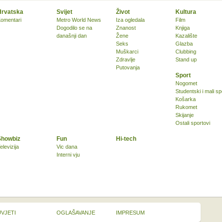
Hrvatska
Svijet
Život
Kultura
omentari
Metro World News
Iza ogledala
Film
Dogodilo se na
Znanost
Knjiga
današnji dan
Žene
Kazalište
Seks
Glazba
Muškarci
Clubbing
Zdravlje
Stand up
Putovanja
Sport
Nogomet
Studentski i mali sp
Košarka
Rukomet
Skijanje
Ostali sportovi
Showbiz
Fun
Hi-tech
elevizija
Vic dana
Interni vju
UVJETI
OGLAŠAVANJE
IMPRESUM