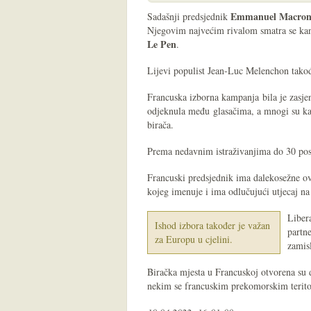
Emmanuel Macro
Sadašnji predsjednik
Njegovim najvećim rivalom smatra se kan
Le Pen
.
Lijevi populist Jean-Luc Melenchon takođe
Francuska izborna kampanja bila je zasje
odjeknula među glasačima, a mnogi su kan
birača.
Prema nedavnim istraživanjima do 30 post
Francuski predsjednik ima dalekosežne ov
kojeg imenuje i ima odlučujući utjecaj na
Liber
Ishod izbora također je važan
partn
za Europu u cjelini.
zamis
Biračka mjesta u Francuskoj otvorena su d
nekim se francuskim prekomorskim teritor