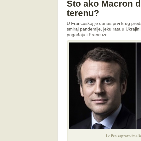
Što ako Macron d
terenu?
U Francuskoj je danas prvi krug pred
smiraj pandemije, jeku rata u Ukrajini
pogađaju i Francuze
Le Pen zapravo ima ša