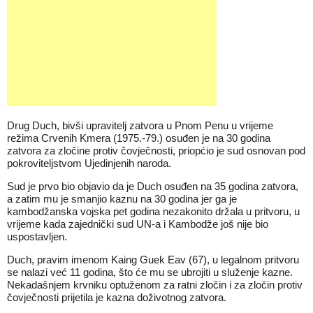
Drug Duch, bivši upravitelj zatvora u Pnom Penu u vrijeme
režima Crvenih Kmera (1975.-79.) osuđen je na 30 godina
zatvora za zločine protiv čovječnosti, priopćio je sud osnovan pod
pokroviteljstvom Ujedinjenih naroda.
Sud je prvo bio objavio da je Duch osuđen na 35 godina zatvora,
a zatim mu je smanjio kaznu na 30 godina jer ga je
kambodžanska vojska pet godina nezakonito držala u pritvoru, u
vrijeme kada zajednički sud UN-a i Kambodže još nije bio
uspostavljen.
Duch, pravim imenom Kaing Guek Eav (67), u legalnom pritvoru
se nalazi već 11 godina, što će mu se ubrojiti u služenje kazne.
Nekadašnjem krvniku optuženom za ratni zločin i za zločin protiv
čovječnosti prijetila je kazna doživotnog zatvora.