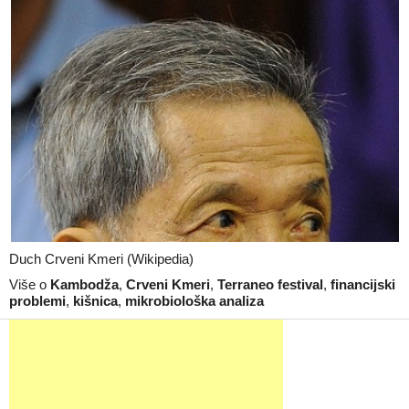
Duch Crveni Kmeri (Wikipedia)
Više o
Kambodža
,
Crveni Kmeri
,
Terraneo festival
,
financijski
problemi
,
kišnica
,
mikrobiološka analiza