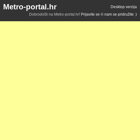
Metro-portal.hr
Desktop verzija
Dobrodošli na Metro-portal.hr!
Prijavite se
ili
nam se pridružite :)