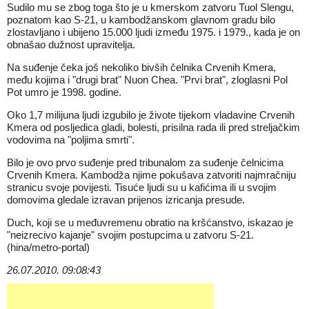
Sudilo mu se zbog toga što je u kmerskom zatvoru Tuol Slengu,
poznatom kao S-21, u kambodžanskom glavnom gradu bilo
zlostavljano i ubijeno 15.000 ljudi između 1975. i 1979., kada je on
obnašao dužnost upravitelja.
Na suđenje čeka još nekoliko bivših čelnika Crvenih Kmera,
među kojima i "drugi brat" Nuon Chea. "Prvi brat", zloglasni Pol
Pot umro je 1998. godine.
Oko 1,7 milijuna ljudi izgubilo je živote tijekom vladavine Crvenih
Kmera od posljedica gladi, bolesti, prisilna rada ili pred streljačkim
vodovima na "poljima smrti".
Bilo je ovo prvo suđenje pred tribunalom za suđenje čelnicima
Crvenih Kmera. Kambodža njime pokušava zatvoriti najmračniju
stranicu svoje povijesti. Tisuće ljudi su u kafićima ili u svojim
domovima gledale izravan prijenos izricanja presude.
Duch, koji se u međuvremenu obratio na kršćanstvo, iskazao je
"neizrecivo kajanje" svojim postupcima u zatvoru S-21.
(hina/metro-portal)
26.07.2010. 09:08:43