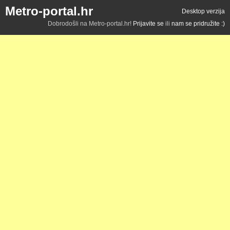
Metro-portal.hr
Desktop verzija
Dobrodošli na Metro-portal.hr!
Prijavite se
ili
nam se pridružite :)