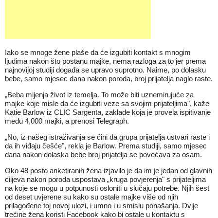
Iako se mnoge žene plaše da će izgubiti kontakt s mnogim
ljudima nakon što postanu majke, nema razloga za to jer prema
najnovijoj studiji događa se upravo suprotno. Naime, po dolasku
bebe, samo mjesec dana nakon poroda, broj prijatelja naglo raste.
„Beba mijenja život iz temelja. To može biti uznemirujuće za
majke koje misle da će izgubiti veze sa svojim prijateljima", kaže
Katie Barlow iz CLIC Sargenta, zaklade koja je provela ispitivanje
među 4,000 majki, a prenosi Telegraph.
„No, iz našeg istraživanja se čini da grupa prijatelja ustvari raste i
da ih viđaju češće", rekla je Barlow. Prema studiji, samo mjesec
dana nakon dolaska bebe broj prijatelja se povećava za osam.
Oko 48 posto anketiranih žena izjavilo je da im je jedan od glavnih
ciljeva nakon poroda uspostava „kruga povjerenja" s prijateljima
na koje se mogu u potpunosti osloniti u slučaju potrebe. Njih šest
od deset uvjerene su kako su ostale majke više od njih
prilagođene toj novoj ulozi, i umno i u smislu ponašanja. Dvije
trećine žena koristi Facebook kako bi ostale u kontaktu s