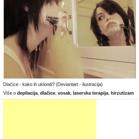
Dlačice - kako ih ukloniti? (Deviantart - ilustracija)
Više o
depilacija
,
dlačice
,
vosak
,
laserska terapija
,
hirzutizam