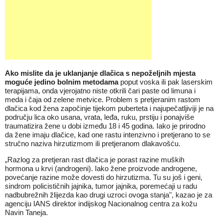
Ako mislite da je uklanjanje dlačica s nepoželjnih mjesta
moguće jedino bolnim metodama
poput voska ili pak laserskim
terapijama, onda vjerojatno niste otkrili čari paste od limuna i
meda i čaja od zelene metvice. Problem s pretjeranim rastom
dlačica kod žena započinje tijekom puberteta i najupečatljiviji je na
području lica oko usana, vrata, leđa, ruku, prstiju i ponajviše
traumatizira žene u dobi između 18 i 45 godina. Iako je prirodno
da žene imaju dlačice, kad one rastu intenzivno i pretjerano to se
stručno naziva hirzutizmom ili pretjeranom dlakavošću.
„Razlog za pretjeran rast dlačica je porast razine muških
hormona u krvi (androgeni). Iako žene proizvode androgene,
povećanje razine može dovesti do hirzutizma. Tu su još i geni,
sindrom policističnih jajnika, tumor jajnika, poremećaji u radu
nadbubrežnih žlijezda kao drugi uzroci ovoga stanja", kazao je za
agenciju IANS direktor indijskog Nacionalnog centra za kožu
Navin Taneja.