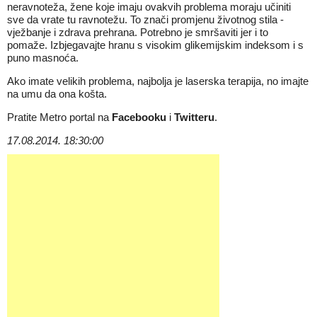
neravnoteža, žene koje imaju ovakvih problema moraju učiniti
sve da vrate tu ravnotežu. To znači promjenu životnog stila -
vježbanje i zdrava prehrana. Potrebno je smršaviti jer i to
pomaže. Izbjegavajte hranu s visokim glikemijskim indeksom i s
puno masnoća.
Ako imate velikih problema, najbolja je laserska terapija, no imajte
na umu da ona košta.
Pratite Metro portal na
Facebooku
i
Twitteru
.
17.08.2014. 18:30:00