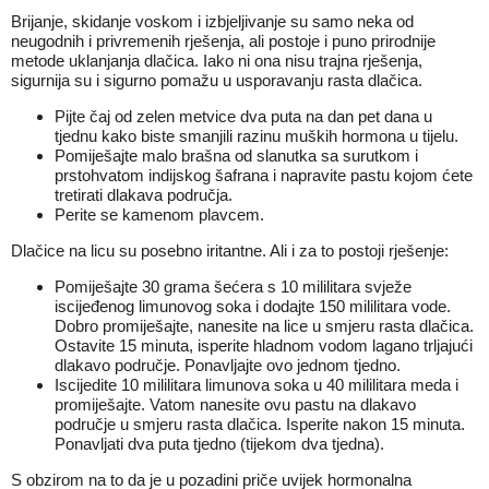
Brijanje, skidanje voskom i izbjeljivanje su samo neka od
neugodnih i privremenih rješenja, ali postoje i puno prirodnije
metode uklanjanja dlačica. Iako ni ona nisu trajna rješenja,
sigurnija su i sigurno pomažu u usporavanju rasta dlačica.
Pijte čaj od zelen metvice dva puta na dan pet dana u
tjednu kako biste smanjili razinu muških hormona u tijelu.
Pomiješajte malo brašna od slanutka sa surutkom i
prstohvatom indijskog šafrana i napravite pastu kojom ćete
tretirati dlakava područja.
Perite se kamenom plavcem.
Dlačice na licu su posebno iritantne. Ali i za to postoji rješenje:
Pomiješajte 30 grama šećera s 10 mililitara svježe
iscijeđenog limunovog soka i dodajte 150 mililitara vode.
Dobro promiješajte, nanesite na lice u smjeru rasta dlačica.
Ostavite 15 minuta, isperite hladnom vodom lagano trljajući
dlakavo područje. Ponavljajte ovo jednom tjedno.
Iscijedite 10 mililitara limunova soka u 40 mililitara meda i
promiješajte. Vatom nanesite ovu pastu na dlakavo
područje u smjeru rasta dlačica. Isperite nakon 15 minuta.
Ponavljati dva puta tjedno (tijekom dva tjedna).
S obzirom na to da je u pozadini priče uvijek hormonalna