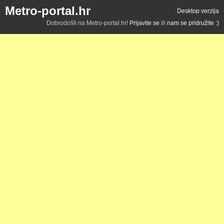
Metro-portal.hr
Desktop verzija
Dobrodošli na Metro-portal.hr!
Prijavite se
ili
nam se pridružite :)