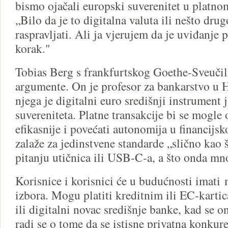
bismo ojačali europski suverenitet u platno
„Bilo da je to digitalna valuta ili nešto dr
raspravljati. Ali ja vjerujem da je uviđanje
korak."
Tobias Berg s frankfurtskog Goethe-Sveučili
argumente. On je profesor za bankarstvo u 
njega je digitalni euro središnji instrument
suvereniteta. Platne transakcije bi se mogle 
efikasnije i povećati autonomija u financijsk
zalaže za jedinstvene standarde „slično kao
pitanju utičnica ili USB-C-a, a što onda mn
Korisnice i korisnici će u budućnosti imat
izbora. Mogu platiti kreditnim ili EC-kartic
ili digitalni novac središnje banke, kad se 
radi se o tome da se istisne privatna konkure