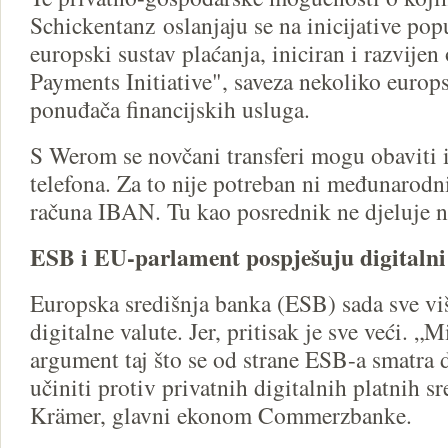
Schickentanz oslanjaju se na inicijative pop
europski sustav plaćanja, iniciran i razvije
Payments Initiative", saveza nekoliko europ
ponuđača financijskih usluga.
S Werom se novčani transferi mogu obaviti 
telefona. Za to nije potreban ni međunarod
računa IBAN. Tu kao posrednik ne djeluje n
ESB i EU-parlament pospješuju digitalni
Europska središnja banka (ESB) sada sve viš
digitalne valute. Jer, pritisak je sve veći. „
argument taj što se od strane ESB-a smatra 
učiniti protiv privatnih digitalnih platnih s
Krämer, glavni ekonom Commerzbanke.