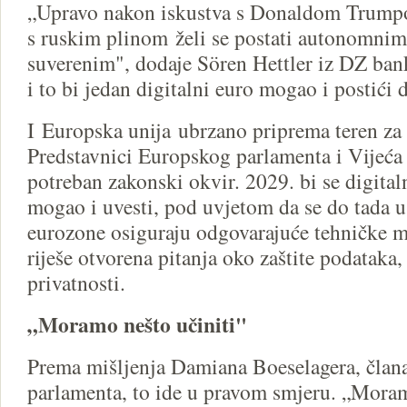
„Upravo nakon iskustva s Donaldom Trumpom
s ruskim plinom želi se postati autonomnim 
suverenim", dodaje Sören Hettler iz DZ bank
i to bi jedan digitalni euro mogao i postići
I Europska unija ubrzano priprema teren za 
Predstavnici Europskog parlamenta i Vijeća
potreban zakonski okvir. 2029. bi se digita
mogao i uvesti, pod uvjetom da se do tada 
eurozone osiguraju odgovarajuće tehničke m
riješe otvorena pitanja oko zaštite podataka,
privatnosti.
„Moramo nešto učiniti"
Prema mišljenja Damiana Boeselagera, član
parlamenta, to ide u pravom smjeru. „Moram