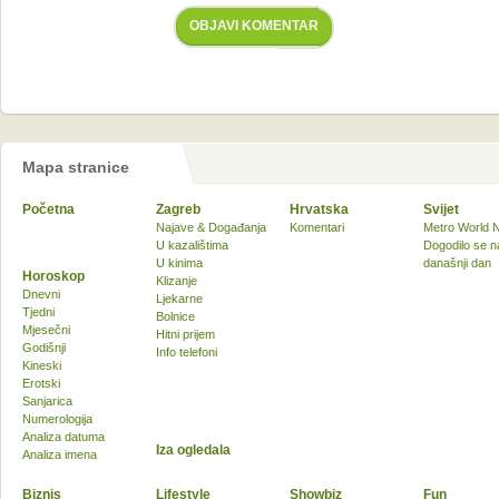
OBJAVI KOMENTAR
Mapa stranice
Početna
Zagreb
Hrvatska
Svijet
Najave & Događanja
Komentari
Metro World 
U kazalištima
Dogodilo se n
U kinima
današnji dan
Horoskop
Klizanje
Dnevni
Ljekarne
Tjedni
Bolnice
Mjesečni
Hitni prijem
Godišnji
Info telefoni
Kineski
Erotski
Sanjarica
Numerologija
Analiza datuma
Iza ogledala
Analiza imena
Biznis
Lifestyle
Showbiz
Fun