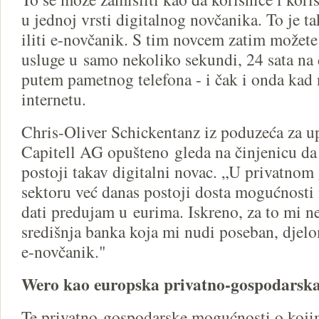
u jednoj vrsti digitalnog novčanika. To je t
iliti e-novčanik. S tim novcem zatim možete p
usluge u samo nekoliko sekundi, 24 sata na 
putem pametnog telefona - i čak i onda kad
internetu.
Chris-Oliver Schickentanz iz poduzeća za 
Capitell AG opušteno gleda na činjenicu da
postoji takav digitalni novac. „U privatno
sektoru već danas postoji dosta mogućnosti 
dati predujam u eurima. Iskreno, za to mi ne
središnja banka koja mi nudi poseban, djel
e-novčanik."
Wero kao europska privatno-gospodarska 
Te privatno-gospodarske mogućnosti o koji