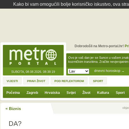
Kako bi vam omogućili bolje korisničko iskustvo, ova str
Dobrodošli na Metro-portal.hr!
Pr
Ovo je vaš dan jer se Sunce u vašem zna
kozmičkim tranzitima. Zračite nevjerojat
dnevni horoskop
→
SUBOTA, 08.08.2026.
08:38:19
VIJESTI
PRAVI ŽIVOT
POD REFLEKTOROM
SPORT
Početna
Zagreb
Hrvatska
Svijet
Život
Kultura
Sport
Sljedeća vijest
Prethodna vijes
obja
« Biznis
DA?