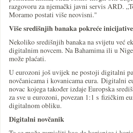
razgovoru za njemački javni servis ARD. „T
Moramo postati više neovisni."
Više središnjih banaka pokreće inicijative
Nekoliko središnjih banaka na svijetu već e
digitalnim novcem. Na Bahamima ili u Niger
može plaćati.
U eurozoni još uvijek ne postoji digitalni 
novčanicama i kovanicama eura. Digitalni e
novac kojega također izdaje Europska sredi
za sve u eurozoni, povezan 1:1 s fizičkim e
digitalnom obliku.
Digitalni novčanik
To se može zamisliti kao da korisnice i kori