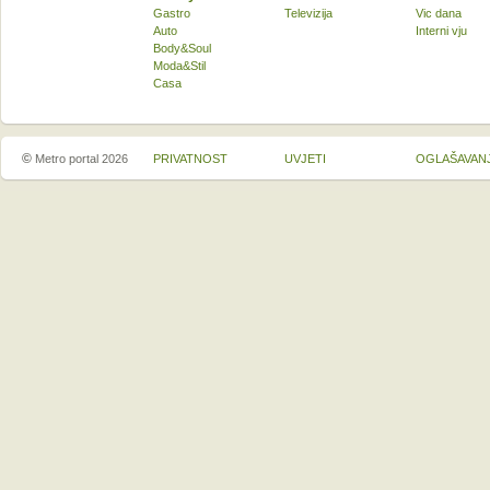
Gastro
Televizija
Vic dana
Auto
Interni vju
Body&Soul
Moda&Stil
Casa
©
Metro portal 2026
PRIVATNOST
UVJETI
OGLAŠAVAN