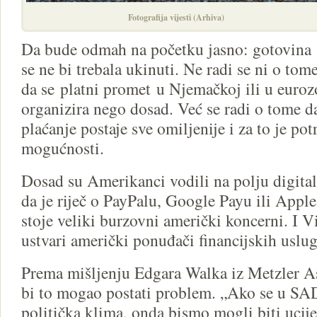
Fotografija vijesti (Arhiva)
Da bude odmah na početku jasno: gotovina
se ne bi trebala ukinuti. Ne radi se ni o tom
da se platni promet u Njemačkoj ili u euroz
organizira nego dosad. Već se radi o tome 
plaćanje postaje sve omiljenije i za to je pot
mogućnosti.
Dosad su Amerikanci vodili na polju digital
da je riječ o PayPalu, Google Payu ili Apple
stoje veliki burzovni američki koncerni. I V
ustvari američki ponuđači financijskih uslug
Prema mišljenju Edgara Walka iz Metzler 
bi to mogao postati problem. „Ako se u SA
politička klima, onda bismo mogli biti ucije