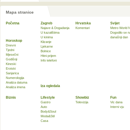
Mapa stranice
Početna
Zagreb
Hrvatska
Svijet
Najave & Događanja
Komentari
Metro World 
U kazalištima
Dogodilo se n
U kinima
današnji dan
Horoskop
Klizanje
Dnevni
Ljekarne
Tjedni
Bolnice
Mjesečni
Hitni prijem
Godišnji
Info telefoni
Kineski
Erotski
Sanjarica
Numerologija
Analiza datuma
Iza ogledala
Analiza imena
Biznis
Lifestyle
Showbiz
Fun
Gastro
Televizija
Vic dana
Auto
Interni vju
Body&Soul
Moda&Stil
Casa