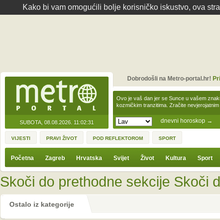
Kako bi vam omogućili bolje korisničko iskustvo, ova str
Dobrodošli na Metro-portal.hr!
Pr
Ovo je vaš dan jer se Sunce u vašem zna
kozmičkim tranzitima. Zračite nevjerojat
dnevni horoskop
→
SUBOTA, 08.08.2026.
11:02:31
VIJESTI
PRAVI ŽIVOT
POD REFLEKTOROM
SPORT
Početna
Zagreb
Hrvatska
Svijet
Život
Kultura
Sport
Skoči do prethodne sekcije
Skoči d
Ostalo iz kategorije