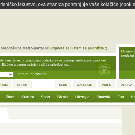
isničko iskustvo, ova stranica pohranjuje vaše kolačiće (cookie
obrodošli na Metro-portal.hr!
Prijavite se
ili
nam se pridružite :)
Mi smo dr
predsjedn
zde vam danas pružaju punu podršku za ostvarenje ambicioznih poslovnih
a. Bit ćete u centru pažnje i vaši će prijedlozi nai…
dnevni horoskop
→
OROM
SPORT
CLUB
GALERIJE
VIDEO
ARHIVA
Život
Kultura
Sport
Biznis
Lifestyle
Showbiz
Fun
Ho