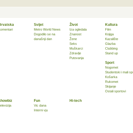
Hrvatska
Svijet
Život
Kultura
omentari
Metro World News
Iza ogledala
Film
Dogodilo se na
Znanost
Knjiga
današnji dan
Žene
Kazalište
Seks
Glazba
Muškarci
Clubbing
Zdravlje
Stand up
Putovanja
Sport
Nogomet
Studentski i mali sp
Košarka
Rukomet
Skijanje
Ostali sportovi
Showbiz
Fun
Hi-tech
elevizija
Vic dana
Interni vju