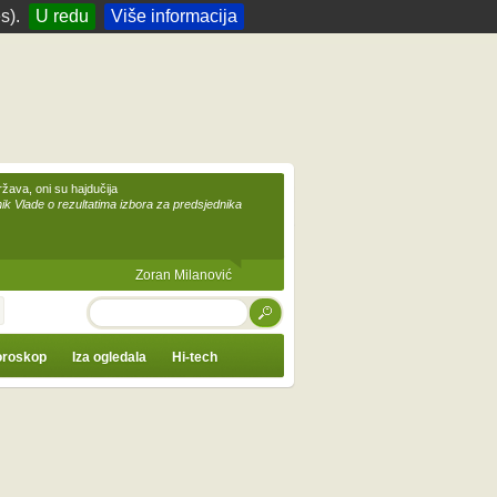
s).
U redu
Više informacija
žava, oni su hajdučija
ik Vlade o rezultatima izbora za predsjednika
Zoran Milanović
TRAŽI
roskop
Iza ogledala
Hi-tech