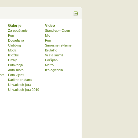
Galerije
Video
Za opuštanje
Stand-up - Open
Fun
Mic
Događanja
Fun
Clubbing
Smiješne reklame
Moda
Brutalno
Izložbe
Vi ste snimili
Dizajn
Foršpani
Putovanja
Metro
Auto-moto
Iza ogledala
ort
Foto vijesti
Karikatura dana
Uhvati duh ljeta
Uhvati duh ljeta 2010