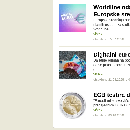
Worldline oda
Europske sre
Europska središnja ban
platnih usluga, za sudj
Worldline…
više »
objavljeno 15.07.2026. u 
Digitalni eu
Da bude odmah na počet
da se platni promet u N
o…
više »
objavljeno 21.04.2026. u 
ECB testira d
"Europljani se sve više 
predsjednica ECB-a Chr
više »
objavljeno 03.10.2020. u 