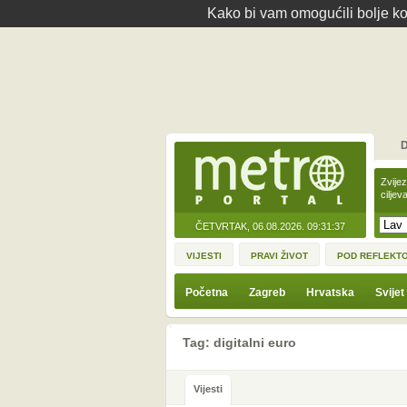
Kako bi vam omogućili bolje kor
D
Zvije
ciljev
ČETVRTAK, 06.08.2026.
09:31:37
VIJESTI
PRAVI ŽIVOT
POD REFLEKT
Početna
Zagreb
Hrvatska
Svijet
Tag: digitalni euro
Vijesti