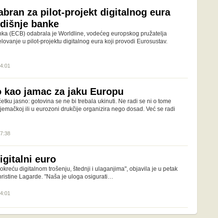
bran za pilot-projekt digitalnog eura
dišnje banke
ka (ECB) odabrala je Worldline, vodećeg europskog pružatelja
elovanje u pilot-projektu digitalnog eura koji provodi Eurosustav.
14:01
ro kao jamac za jaku Europu
ku jasno: gotovina se ne bi trebala ukinuti. Ne radi se ni o tome
jemačkoj ili u eurozoni drukčije organizira nego dosad. Već se radi
07:38
igitalni euro
okreću digitalnom trošenju, štednji i ulaganjima", objavila je u petak
istine Lagarde. "Naša je uloga osigurati…
14:01