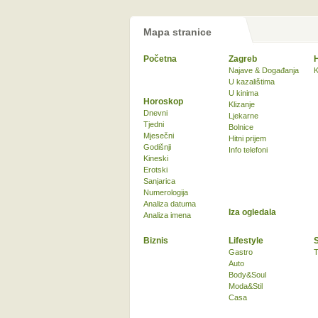
Mapa stranice
Početna
Zagreb
Najave & Događanja
K
U kazalištima
U kinima
Horoskop
Klizanje
Dnevni
Ljekarne
Tjedni
Bolnice
Mjesečni
Hitni prijem
Godišnji
Info telefoni
Kineski
Erotski
Sanjarica
Numerologija
Analiza datuma
Iza ogledala
Analiza imena
Biznis
Lifestyle
Gastro
T
Auto
Body&Soul
Moda&Stil
Casa