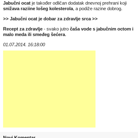
Jabučni ocat
je također odličan dodatak dnevnoj prehrani koji
snižava raziine lošeg kolesterola
, a podiže razine dobrog.
>> Jabučni ocat je dobar za zdravlje srca >>
Recept za zdravlje
- svako jutro
čaša vode s jabučnim octom i
malo meda ili smeđeg šećera
.
01.07.2014. 16:18:00
Novi Komentar