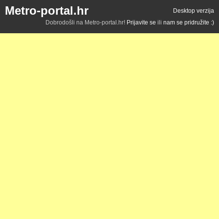
Metro-portal.hr
Desktop verzija
Dobrodošli na Metro-portal.hr!
Prijavite se
ili
nam se pridružite :)