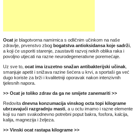
Ocat
je blagotvorna namirnica s odličnim učinkom na naše
zdravlje, prvenstvo zbog
bogatstva antioksidansa koje sadrži
,
a koji će usporiti starenje, zaustaviti razvoj nekih oblika raka i
povoljno utjecati na razne neurodegenerativne poremećaje.
Uz sve to,
ocat ima izuzetno snažan antibakterijski učinak
,
smanjuje apetit i snižava razine šećera u krvi, a sportaši ga već
dugo koriste za brži i kvalitetniji oporavak nakon intenzivnih
tjelesnih napora.
>> Ocat je toliko zdrav da ga ne smijete zanemariti >>
Redovita
dnevna konzumacija vinskog octa topi kilograme
ubrzavajući razgradnju masti
, a u octu imamo i razne elemente
koji su nam svakodnevno potrebni poput bakra, fosfora, kalcija,
kalija, magnezija i željeza.
>> Vinski ocat rastapa kilograme >>