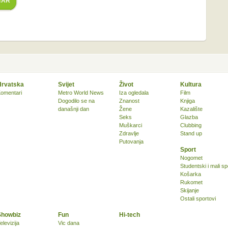
TAR
Hrvatska
Svijet
Život
Kultura
omentari
Metro World News
Iza ogledala
Film
Dogodilo se na
Znanost
Knjiga
današnji dan
Žene
Kazalište
Seks
Glazba
Muškarci
Clubbing
Zdravlje
Stand up
Putovanja
Sport
Nogomet
Studentski i mali sp
Košarka
Rukomet
Skijanje
Ostali sportovi
Showbiz
Fun
Hi-tech
elevizija
Vic dana