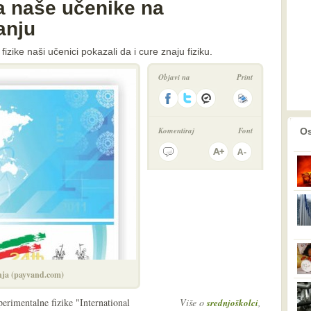
za naše učenike na
anju
zike naši učenici pokazali da i cure znaju fiziku.
Objavi na
Print
prethodno
2
Komentiraj
Font
Os
nja (payvand.com)
erimentalne fizike "International
Više o
,
srednjoškolci