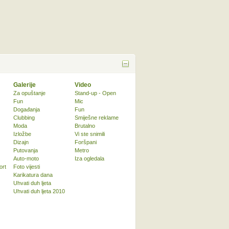
Galerije
Video
Za opuštanje
Stand-up - Open
Fun
Mic
Događanja
Fun
Clubbing
Smiješne reklame
Moda
Brutalno
Izložbe
Vi ste snimili
Dizajn
Foršpani
Putovanja
Metro
Auto-moto
Iza ogledala
ort
Foto vijesti
Karikatura dana
Uhvati duh ljeta
Uhvati duh ljeta 2010