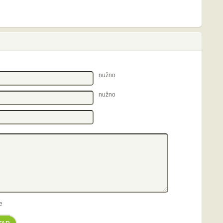
nužno
nužno
e