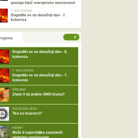
postaju ključ energetske neovisnosti
7. KOLOVOZA
Dogodilo se na današnji dan - 7.
kolovoza
tranice
vojeno
Dogodilo se na današnji dan - 8.
kolovoza
7. KOLOVOZA
Dogodilo se na današnji dan - 7.
kolovoza
GROZNO
Znate li da jedete GMO hranu?
SOCIETAS JESU
Tko su isusovci?
KENAF
Može li superbiljka zaustaviti
globalno zagrijavanje