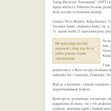
Young Physicists' Tournament" (IYPT) ko
srpnja održava u Teheranu hrvatske predst
škola osvojile su brončanu medalju.
Učenice Nives Bonačić, Katja Kustura, Un
Veronika Sunko, studentica fizike i dr. s
11. mjesto među 21 reprezentacijom, pre
Na na
Hrvatska ekipa privlači
Iran, 
pozornost i zbog toga što je
Gruzij
jedina potpuno ženska
Kenija
reprezentacija.
I lani
predstavnice) u Beču osvojila brončanu m
sudionika bili i Australija, Francuska, No
Riječ je o korisnom i važnom svjetskom o
eksperimentalnom fizikom.
Rješavaju se, prezentiraju, recenziraju i
magnetizma ili lasera, već i vrlo praktič
svjetlosti, miješanja toplih i hladnih teku