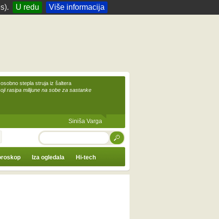
s).
U redu
Više informacija
 osobno stepla struja iz šaltera
koji rasipa milijune na sobe za sastanke
Siniša Varga
TRAŽI
roskop
Iza ogledala
Hi-tech