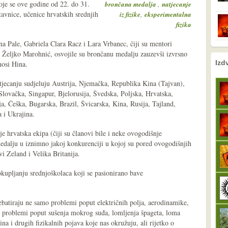
je se ove godine od 22. do 31.
,
brončana medalja
natjecanje
avnice, učenice hrvatskih srednjih
,
iz fizike
eksperimentalna
fizika
a Pale, Gabriela Clara Racz i Lara Vrbanec, čiji su mentori
c. Željko Marohnić, osvojile su brončanu medalju zauzevši izvrsno
nema prethodne s
sljedeće
Izd
nosi Hina.
tjecanju sudjeluju Austrija, Njemačka, Republika Kina (Tajvan),
Slovačka, Singapur, Bjelorusija, Švedska, Poljska, Hrvatska,
a, Češka, Bugarska, Brazil, Švicarska, Kina, Rusija, Tajland,
 i Ukrajina.
 je hrvatska ekipa (čiji su članovi bile i neke ovogodišnje
edalju u iznimno jakoj konkurenciji u kojoj su pored ovogodišnjih
vi Zeland i Velika Britanija.
kupljanju srednjoškolaca koji se pasionirano bave
 debatiraju ne samo problemi poput električnih polja, aerodinamike,
ni problemi poput sušenja mokrog suđa, lomljenja špageta, loma
ćina i drugih fizikalnih pojava koje nas okružuju, ali rijetko o