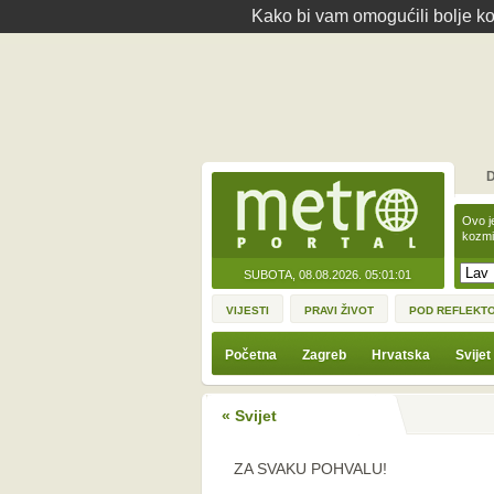
Kako bi vam omogućili bolje kor
D
Ovo j
kozmi
SUBOTA, 08.08.2026.
05:01:01
VIJESTI
PRAVI ŽIVOT
POD REFLEKT
Početna
Zagreb
Hrvatska
Svijet
« Svijet
ZA SVAKU POHVALU!