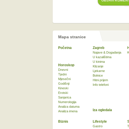
OBJAVI KOMEN
Mapa stranice
Početna
Zagreb
Najave & Događanja
K
U kazalištima
U kinima
Horoskop
Klizanje
Dnevni
Ljekarne
Tjedni
Bolnice
Mjesečni
Hitni prijem
Godišnji
Info telefoni
Kineski
Erotski
Sanjarica
Numerologija
Analiza datuma
Iza ogledala
Analiza imena
Biznis
Lifestyle
Gastro
T