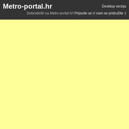
Metro-portal.hr
Desktop verzija
Dobrodošli na Metro-portal.hr!
Prijavite se
ili
nam se pridružite :)