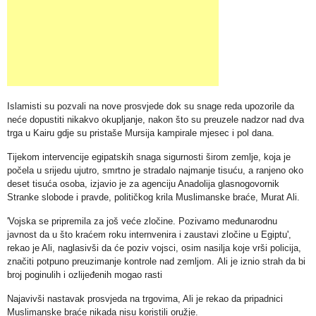
Islamisti su pozvali na nove prosvjede dok su snage reda upozorile da
neće dopustiti nikakvo okupljanje, nakon što su preuzele nadzor nad dva
trga u Kairu gdje su pristaše Mursija kampirale mjesec i pol dana.
Tijekom intervencije egipatskih snaga sigurnosti širom zemlje, koja je
počela u srijedu ujutro, smrtno je stradalo najmanje tisuću, a ranjeno oko
deset tisuća osoba, izjavio je za agenciju Anadolija glasnogovornik
Stranke slobode i pravde, političkog krila Muslimanske braće, Murat Ali.
'Vojska se pripremila za još veće zločine. Pozivamo međunarodnu
javnost da u što kraćem roku internvenira i zaustavi zločine u Egiptu',
rekao je Ali, naglasivši da će poziv vojsci, osim nasilja koje vrši policija,
značiti potpuno preuzimanje kontrole nad zemljom.
Ali je iznio strah da bi
broj poginulih i ozlijeđenih mogao rasti
Najavivši nastavak prosvjeda na trgovima, Ali je rekao da pripadnici
Muslimanske braće nikada nisu koristili oružje.