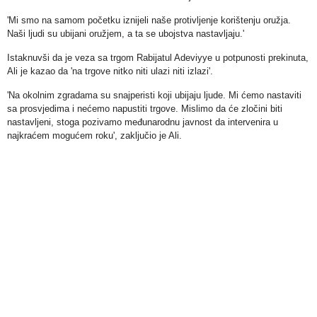
'Mi smo na samom početku iznijeli naše protivljenje korištenju oružja.
Naši ljudi su ubijani oružjem, a ta se ubojstva nastavljaju.'
Istaknuvši da je veza sa trgom Rabijatul Adeviyye u potpunosti prekinuta,
Ali je kazao da 'na trgove nitko niti ulazi niti izlazi'.
'Na okolnim zgradama su snajperisti koji ubijaju ljude. Mi ćemo nastaviti
sa prosvjedima i nećemo napustiti trgove. Mislimo da će zločini biti
nastavljeni, stoga pozivamo međunarodnu javnost da intervenira u
najkraćem mogućem roku', zaključio je Ali.