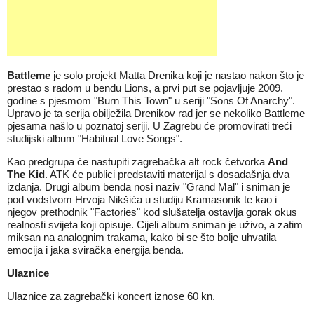
Battleme
je solo projekt Matta Drenika koji je nastao nakon što je
prestao s radom u bendu Lions, a prvi put se pojavljuje 2009.
godine s pjesmom "Burn This Town" u seriji "Sons Of Anarchy".
Upravo je ta serija obilježila Drenikov rad jer se nekoliko Battleme
pjesama našlo u poznatoj seriji. U Zagrebu će promovirati treći
studijski album "Habitual Love Songs".
Kao predgrupa će nastupiti zagrebačka alt rock četvorka
And
The Kid
. ATK će publici predstaviti materijal s dosadašnja dva
izdanja. Drugi album benda nosi naziv "Grand Mal" i sniman je
pod vodstvom Hrvoja Nikšića u studiju Kramasonik te kao i
njegov prethodnik "Factories" kod slušatelja ostavlja gorak okus
realnosti svijeta koji opisuje. Cijeli album sniman je uživo, a zatim
miksan na analognim trakama, kako bi se što bolje uhvatila
emocija i jaka sviračka energija benda.
Ulaznice
Ulaznice za zagrebački koncert iznose 60 kn.