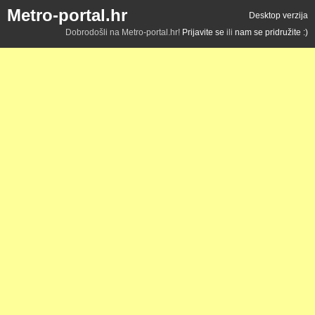
Metro-portal.hr
Desktop verzija
Dobrodošli na Metro-portal.hr!
Prijavite se
ili
nam se pridružite :)