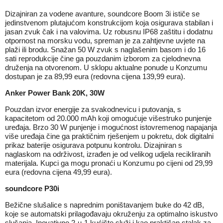
Dizajniran za vodene avanture, soundcore Boom 3i ističe se
jedinstvenom plutajućom konstrukcijom koja osigurava stabilan i
jasan zvuk čak i na valovima. Uz robusnu IP68 zaštitu i dodatnu
otpornost na morsku vodu, spreman je za zahtjevne uvjete na
plaži ili brodu. Snažan 50 W zvuk s naglašenim basom i do 16
sati reprodukcije čine ga pouzdanim izborom za cjelodnevna
druženja na otvorenom. U sklopu aktualne ponude u Konzumu
dostupan je za 89,99 eura (redovna cijena 139,99 eura).
Anker Power Bank 20K, 30W
Pouzdan izvor energije za svakodnevicu i putovanja, s
kapacitetom od 20.000 mAh koji omogućuje višestruko punjenje
uređaja. Brzo 30 W punjenje i mogućnost istovremenog napajanja
više uređaja čine ga praktičnim rješenjem u pokretu, dok digitalni
prikaz baterije osigurava potpunu kontrolu. Dizajniran s
naglaskom na održivost, izrađen je od velikog udjela recikliranih
materijala. Kupci ga mogu pronaći u Konzumu po cijeni od 29,99
eura (redovna cijena 49,99 eura).
soundcore P30i
Bežične slušalice s naprednim poništavanjem buke do 42 dB,
koje se automatski prilagođavaju okruženju za optimalno iskustvo
slušanja. Inovativno 2-u-1 kućište služi i kao praktičan stalak za