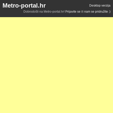
Metro-portal.hr
Desktop verzija
Dobrodošli na Metro-portal.hr!
Prijavite se
ili
nam se pridružite :)