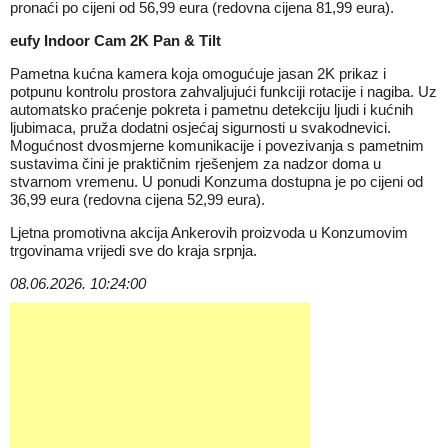
pronaći po cijeni od 56,99 eura (redovna cijena 81,99 eura).
eufy Indoor Cam 2K Pan & Tilt
Pametna kućna kamera koja omogućuje jasan 2K prikaz i
potpunu kontrolu prostora zahvaljujući funkciji rotacije i nagiba. Uz
automatsko praćenje pokreta i pametnu detekciju ljudi i kućnih
ljubimaca, pruža dodatni osjećaj sigurnosti u svakodnevici.
Mogućnost dvosmjerne komunikacije i povezivanja s pametnim
sustavima čini je praktičnim rješenjem za nadzor doma u
stvarnom vremenu. U ponudi Konzuma dostupna je po cijeni od
36,99 eura (redovna cijena 52,99 eura).
Ljetna promotivna akcija Ankerovih proizvoda u Konzumovim
trgovinama vrijedi sve do kraja srpnja.
08.06.2026. 10:24:00