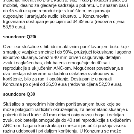
mobitel, idealno za gledanje sadržaja u pokretu. Uz snažan bas i
do 45 sati ukupne reprodukcije s kućištem, osiguravaju
dugotrajno i uranjajuće audio iskustvo. U Konzumovim
trgovinama dostupan je po cijeni od 34,99 eura (redovna cijena
58,99 eura).
soundcore Q20i
Over-ear slušalice s hibridnim aktivnim poništavanjem buke koje
smanjuje vanjske smetnje i do 90%, pružajući fokusirano i ugodno
iskustvo slušanja. Snažni 40 mm driveri osiguravaju detaljan
zvuk i naglašen bas, dok baterija omogućuje do 40 sati
reprodukcije s uključenim ANC-om. Mogućnost povezivanja s
dva uređaja istovremeno dodatno olakšava svakodnevno
korištenje, bilo za rad ili opuštanje. Dostupan je u ponudi
Konzuma po cijeni od 36,99 eura (redovna cijena 52,99 eura).
soundcore Q30
Slušalice s naprednim hibridnim poništavanjem buke koje se
može prilagoditi različitim okruženjima, za neometano slušanje u
pokretu ili kod kuće. 40 mm driveri osiguravaju bogat i detaljan
zvuk, dok baterija omogućuje do 40 sati reprodukcije s uključenim
ANC-om. Lagana konstrukcija i mekani jastučići pružaju visoku
razinu udobnosti i pri duljem korištenju. U Konzumu se može