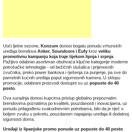
Uoči ljetne sezone,
Konzum
donosi bogatu ponudu vrhunskih
uređaja brendova
Anker, Soundcore i Eufy
kroz
veliku
promotivnu kampanju koja traje tijekom lipnja i srpnja
.
Pažljivo odabran asortiman obuhvaća ključne kategorije moderne
potrošačke tehnologije - od bežičnih slušalica i prijenosnih
zvučnika, preko power bankova i rješenja za punjenje, pa sve do
pametnih kućnih uređaja poput sigurnosnih kamera. U sklopu
promocije, odabrani proizvodi dostupni su uz
popuste do 40
posto
.
Ova suradnja donosi kupcima pristup globalno prepoznatim
brendovima poznatima po kvaliteti, pouzdanosti i inovacijama, uz
ponudu prilagođenu svakodnevnim potrebama, bilo da je riječ o
boljem zvuku u pokretu, pouzdanom napajanju uređaja ili dodatnoj
sigurnosti doma.
Uređaji iz lipanjske promo ponude uz popuste do 40 posto