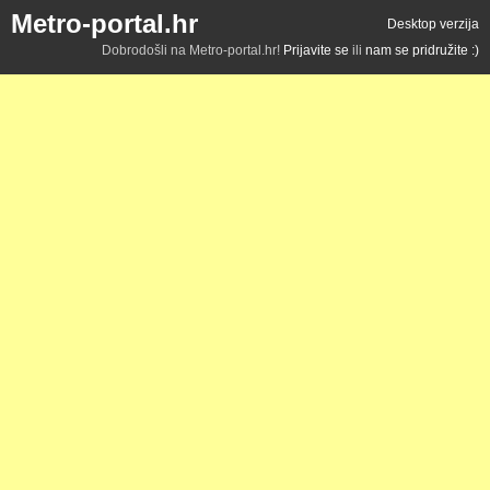
Metro-portal.hr
Desktop verzija
Dobrodošli na Metro-portal.hr!
Prijavite se
ili
nam se pridružite :)