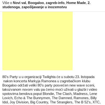
Više o
Novi val
,
Boogaloo
,
zagreb-info
,
Home Made
,
2.
studenoga
,
zapošljavanje u inozemstvu
80's Party u u organizaciji Twilighta će u subotu 23. listopada
nakon koncerta Markyja Ramonea u zagrebačkom klubu
Boogaloo održati veliki 80's party posvećen new wave sceni,
takozvanom novom valu pa ćemo moći uživati u glazbi i video
spotovima bendova poput Blondie, The Clash, Madness, Lene
Lovich, Echo & The Bunnymen, The Damned, Ramones, Billy
Idol, Joy Division, Big Country, The Stranglers, The B 52's, XTC,