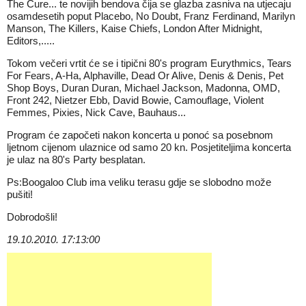
The Cure... te novijih bendova čija se glazba zasniva na utjecaju
osamdesetih poput Placebo, No Doubt, Franz Ferdinand, Marilyn
Manson, The Killers, Kaise Chiefs, London After Midnight,
Editors,.....
Tokom večeri vrtit će se i tipični 80's program Eurythmics, Tears
For Fears, A-Ha, Alphaville, Dead Or Alive, Denis & Denis, Pet
Shop Boys, Duran Duran, Michael Jackson, Madonna, OMD,
Front 242, Nietzer Ebb, David Bowie, Camouflage, Violent
Femmes, Pixies, Nick Cave, Bauhaus...
Program će započeti nakon koncerta u ponoć sa posebnom
ljetnom cijenom ulaznice od samo 20 kn. Posjetiteljima koncerta
je ulaz na 80's Party besplatan.
Ps:Boogaloo Club ima veliku terasu gdje se slobodno može
pušiti!
Dobrodošli!
19.10.2010. 17:13:00