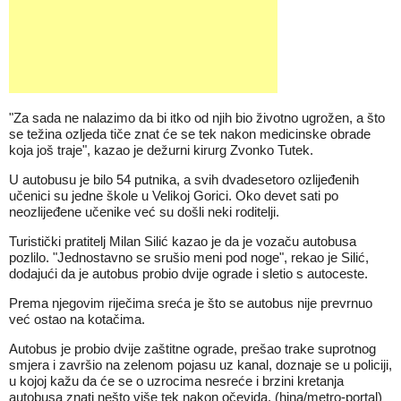
"Za sada ne nalazimo da bi itko od njih bio životno ugrožen, a što
se težina ozljeda tiče znat će se tek nakon medicinske obrade
koja još traje", kazao je dežurni kirurg Zvonko Tutek.
U autobusu je bilo 54 putnika, a svih dvadesetoro ozlijeđenih
učenici su jedne škole u Velikoj Gorici. Oko devet sati po
neozlijeđene učenike već su došli neki roditelji.
Turistički pratitelj Milan Silić kazao je da je vozaču autobusa
pozlilo. "Jednostavno se srušio meni pod noge", rekao je Silić,
dodajući da je autobus probio dvije ograde i sletio s autoceste.
Prema njegovim riječima sreća je što se autobus nije prevrnuo
već ostao na kotačima.
Autobus je probio dvije zaštitne ograde, prešao trake suprotnog
smjera i završio na zelenom pojasu uz kanal, doznaje se u policiji,
u kojoj kažu da će se o uzrocima nesreće i brzini kretanja
autobusa znati nešto više tek nakon očevida. (hina/metro-portal)