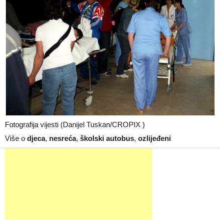
Fotografija vijesti (Danijel Tuskan/CROPIX )
Više o
djeca
,
nesreća
,
školski autobus
,
ozlijeđeni