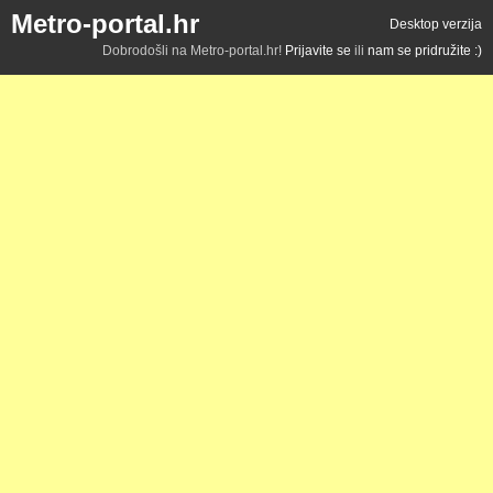
Metro-portal.hr
Desktop verzija
Dobrodošli na Metro-portal.hr!
Prijavite se
ili
nam se pridružite :)