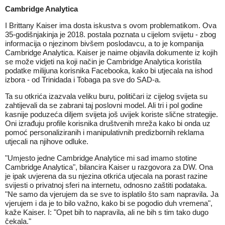
Cambridge Analytica
I Brittany Kaiser ima dosta iskustva s ovom problematikom. Ova
35-godišnjakinja je 2018. postala poznata u cijelom svijetu - zbog
informacija o njezinom bivšem poslodavcu, a to je kompanija
Cambridge Analytica. Kaiser je naime objavila dokumente iz kojih
se može vidjeti na koji način je Cambridge Analytica koristila
podatke milijuna korisnika Facebooka, kako bi utjecala na ishod
izbora - od Trinidada i Tobaga pa sve do SAD-a.
Ta su otkrića izazvala veliku buru, političari iz cijelog svijeta su
zahtijevali da se zabrani taj poslovni model. Ali tri i pol godine
kasnije poduzeća diljem svijeta još uvijek koriste slične strategije.
Oni izrađuju profile korisnika društvenih mreža kako bi onda uz
pomoć personaliziranih i manipulativnih predizbornih reklama
utjecali na njihove odluke.
"Umjesto jedne Cambridge Analytice mi sad imamo stotine
Cambridge Analytica", bilancira Kaiser u razgovora za DW. Ona
je ipak uvjerena da su njezina otkrića utjecala na porast razine
svijesti o privatnoj sferi na internetu, odnosno zaštiti podataka.
"Ne samo da vjerujem da se sve to isplatilo što sam napravila. Ja
vjerujem i da je to bilo važno, kako bi se pogodio duh vremena",
kaže Kaiser. I: "Opet bih to napravila, ali ne bih s tim tako dugo
čekala."