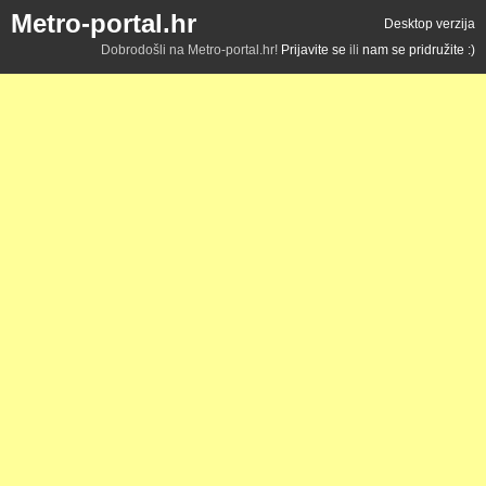
Metro-portal.hr
Desktop verzija
Dobrodošli na Metro-portal.hr!
Prijavite se
ili
nam se pridružite :)