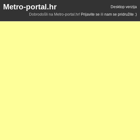
Metro-portal.hr
Desktop verzija
Dobrodošli na Metro-portal.hr!
Prijavite se
ili
nam se pridružite :)