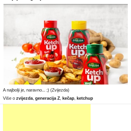
A najbolji je, naravno... ;) (Zvijezda)
Više o
zvijezda
,
generacija Z
,
kečap
,
ketchup