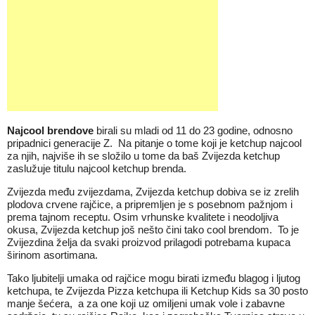
Najcool brendove
birali su mladi od 11 do 23 godine, odnosno
pripadnici generacije Z. Na pitanje o tome koji je ketchup najcool
za njih, najviše ih se složilo u tome da baš Zvijezda ketchup
zaslužuje titulu najcool ketchup brenda.
Zvijezda među zvijezdama, Zvijezda ketchup dobiva se iz zrelih
plodova crvene rajčice, a pripremljen je s posebnom pažnjom i
prema tajnom receptu. Osim vrhunske kvalitete i neodoljiva
okusa, Zvijezda ketchup još nešto čini tako cool brendom. To je
Zvijezdina želja da svaki proizvod prilagodi potrebama kupaca
širinom asortimana.
Tako ljubitelji umaka od rajčice mogu birati između blagog i ljutog
ketchupa, te Zvijezda Pizza ketchupa ili Ketchup Kids sa 30 posto
manje šećera, a za one koji uz omiljeni umak vole i zabavne