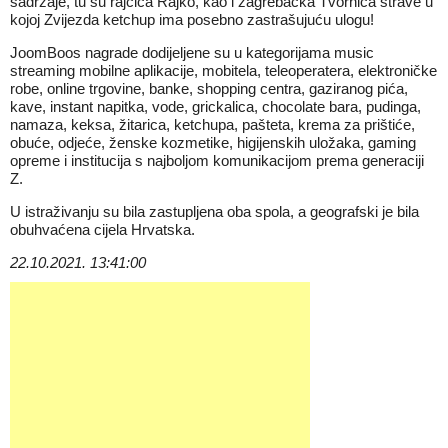
sadržaje, tu su rajčica Rajko, kao i zagrebačka Tvornica strave u
kojoj Zvijezda ketchup ima posebno zastrašujuću ulogu!
JoomBoos nagrade dodijeljene su u kategorijama music
streaming mobilne aplikacije, mobitela, teleoperatera, elektroničke
robe, online trgovine, banke, shopping centra, gaziranog pića,
kave, instant napitka, vode, grickalica, chocolate bara, pudinga,
namaza, keksa, žitarica, ketchupa, pašteta, krema za prištiće,
obuće, odjeće, ženske kozmetike, higijenskih uložaka, gaming
opreme i institucija s najboljom komunikacijom prema generaciji
Z.
U istraživanju su bila zastupljena oba spola, a geografski je bila
obuhvaćena cijela Hrvatska.
22.10.2021. 13:41:00