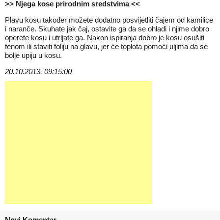
>> Njega kose prirodnim sredstvima <<
Plavu kosu također možete dodatno posvijetliti čajem od kamilice
i naranče. Skuhate jak čaj, ostavite ga da se ohladi i njime dobro
operete kosu i utrljate ga. Nakon ispiranja dobro je kosu osušiti
fenom ili staviti foliju na glavu, jer će toplota pomoći uljima da se
bolje upiju u kosu.
20.10.2013. 09:15:00
Novi Komentar