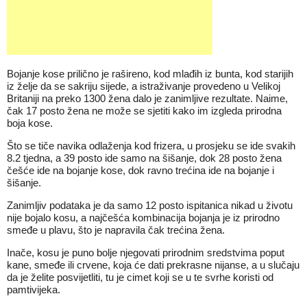
Bojanje kose prilično je rašireno, kod mlađih iz bunta, kod starijih
iz želje da se sakriju sijede, a istraživanje provedeno u Velikoj
Britaniji na preko 1300 žena dalo je zanimljive rezultate. Naime,
čak 17 posto žena ne može se sjetiti kako im izgleda prirodna
boja kose.
Što se tiče navika odlaženja kod frizera, u prosjeku se ide svakih
8.2 tjedna, a 39 posto ide samo na šišanje, dok 28 posto žena
češće ide na bojanje kose, dok ravno trećina ide na bojanje i
šišanje.
Zanimljiv podataka je da samo 12 posto ispitanica nikad u životu
nije bojalo kosu, a najčešća kombinacija bojanja je iz prirodno
smeđe u plavu, što je napravila čak trećina žena.
Inače, kosu je puno bolje njegovati prirodnim sredstvima poput
kane, smeđe ili crvene, koja će dati prekrasne nijanse, a u slučaju
da je želite posvijetliti, tu je cimet koji se u te svrhe koristi od
pamtivijeka.