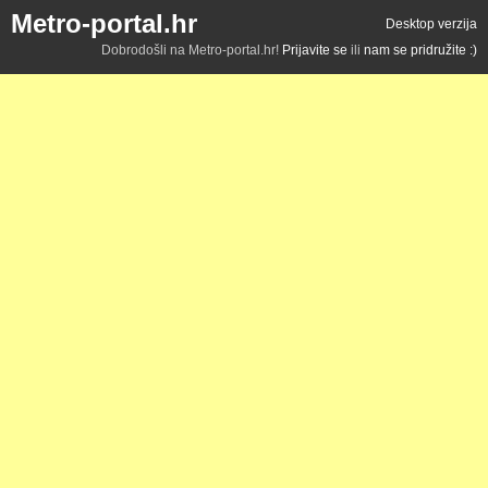
Metro-portal.hr
Desktop verzija
Dobrodošli na Metro-portal.hr!
Prijavite se
ili
nam se pridružite :)