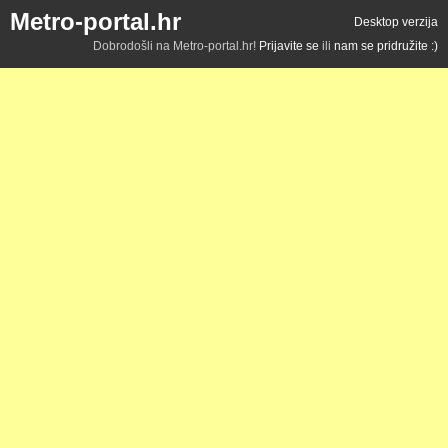
Metro-portal.hr
Desktop verzija
Dobrodošli na Metro-portal.hr!
Prijavite se
ili
nam se pridružite :)