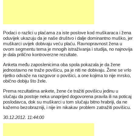
Podaci o razlici u plaćama za iste poslove kod muškaraca i žena
oduvijek ukazuju da je naše društvo i dalje dominantno muško, jer
muškarci uvijek dobivaju veću plaću. Ravnopravnost žena u
ovom segmentu tema je mnogih istraživanja i studija, no najnovija
je dala prilično kontroverzne rezultate.
Anketa među zaposlenicima oba spola pokazala je da žene
jednostavno ne traže povišicu, pa je niti ne dobivaju. Žene se vrlo
rijetko odvaže na razgovor o povišici, a one kojima to nije mrsko,
obično dobiju što žele.
Prema rezultatima ankete, žene će tražiti povišicu jedinu u
slučaju da postoje neka unaprijed dogovorena pravila ili na poticaj
poslodavca, dok su muškarci u tom slučaju bitno hrabriji, da ne
kažemo bezobrazniji, i nije im nikakav problem zatražiti povišicu.
30.12.2012. 11:44:00