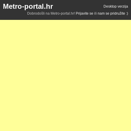
Metro-portal.hr
Desktop verzija
Dobrodošli na Metro-portal.hr!
Prijavite se
ili
nam se pridružite :)