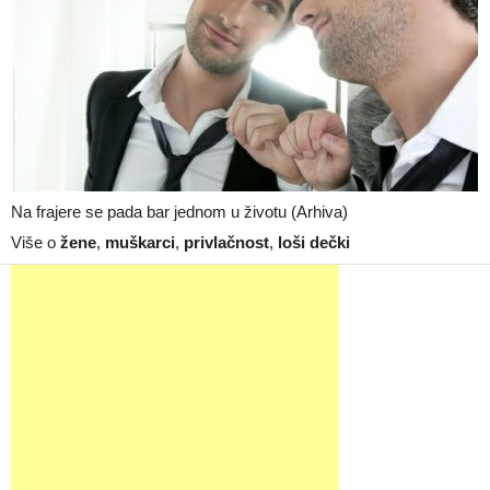
Na frajere se pada bar jednom u životu (Arhiva)
Više o
žene
,
muškarci
,
privlačnost
,
loši dečki