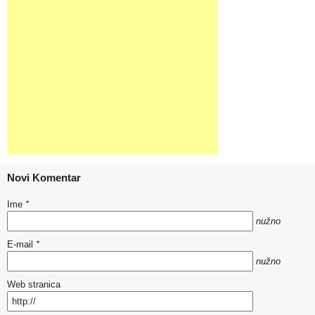
Novi Komentar
Ime
*
nužno
E-mail
*
nužno
Web stranica