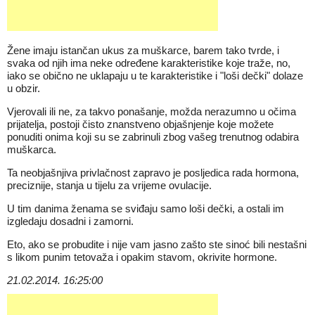
Žene imaju istančan ukus za muškarce, barem tako tvrde, i
svaka od njih ima neke određene karakteristike koje traže, no,
iako se obično ne uklapaju u te karakteristike i "loši dečki" dolaze
u obzir.
Vjerovali ili ne, za takvo ponašanje, možda nerazumno u očima
prijatelja, postoji čisto znanstveno objašnjenje koje možete
ponuditi onima koji su se zabrinuli zbog vašeg trenutnog odabira
muškarca.
Ta neobjašnjiva privlačnost zapravo je posljedica rada hormona,
preciznije, stanja u tijelu za vrijeme ovulacije.
U tim danima ženama se sviđaju samo loši dečki, a ostali im
izgledaju dosadni i zamorni.
Eto, ako se probudite i nije vam jasno zašto ste sinoć bili nestašni
s likom punim tetovaža i opakim stavom, okrivite hormone.
21.02.2014. 16:25:00