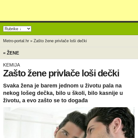
Metro-portal.hr
»
Zašto žene privlače loši dečki
« ŽENE
KEMIJA
Zašto žene privlače loši dečki
Svaka žena je barem jednom u životu pala na
nekog lošeg dečka, bilo u školi, bilo kasnije u
životu, a evo zašto se to događa